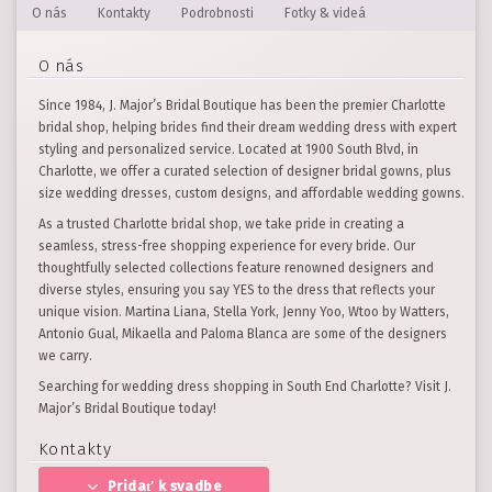
O nás
Kontakty
Podrobnosti
Fotky & videá
O nás
Since 1984, J. Major’s Bridal Boutique has been the premier Charlotte
bridal shop, helping brides find their dream wedding dress with expert
styling and personalized service. Located at 1900 South Blvd, in
Charlotte, we offer a curated selection of designer bridal gowns, plus
size wedding dresses, custom designs, and affordable wedding gowns.
As a trusted Charlotte bridal shop, we take pride in creating a
seamless, stress-free shopping experience for every bride. Our
thoughtfully selected collections feature renowned designers and
diverse styles, ensuring you say YES to the dress that reflects your
unique vision. Martina Liana, Stella York, Jenny Yoo, Wtoo by Watters,
Antonio Gual, Mikaella and Paloma Blanca are some of the designers
we carry.
Searching for wedding dress shopping in South End Charlotte? Visit J.
Major’s Bridal Boutique today!
Kontakty
Pridať k svadbe