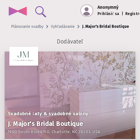
Anonymný
Prihlásiť sa
|
Registr
Plánovanie svadby
Vyhľadávanie
J. Major's Bridal Boutique
Dodávateľ
Svadobné šaty & svadobné salóny
J. Major's Bridal Boutique
1900 South Blvd #150, Charlotte, NC 28203, USA