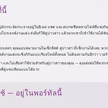
นี้
ญ่มักกระจัดกระจายอยู่ในอีเมล แชต และสเปรดชีตหลายไฟล์ที่แข่งกัน
สร้างโปรเจกต์งานแต่ง ส่งลิงก์ให้คู่บ่าวสาว แล้วพวกเขาก็เข้าใช้งานได้ท
ันแบบสดๆ คุณมอบหมายงานในเช็กลิสต์ คู่บ่าวสาวก็เช็กงานได้เลย; พวก
งานแต่งจะซิงก์กันแบบเรียลไทม์ทั้งหมด ไม่ต้องถามกันอีกว่า ‘เวอร์ชั
า และไม่เสียค่าใช้จ่ายสำหรับคู่บ่าวสาวของคุณ — คุณส่งต่อให้พวกเขาเป
พที่คู่แข่งเลียนแบบได้ยาก
ช้ — อยู่ในพอร์ทัลนี้