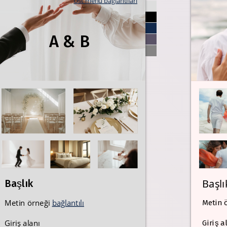
Üst menü bağlantıları
A & B
Başlı
Başlık
Metin örneği
bağlantılı
Metin 
Giriş alanı
Giriş a