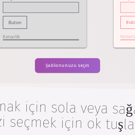
Buton
But
Kenarlık
Kenarl
Şablonunuzu seçin
mak için sola veya sağ
i seçmek için ok tuşlar