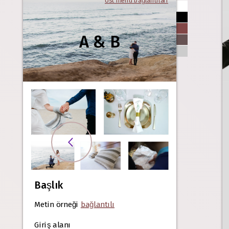
Üst menü bağlantıları
A & B
Başlık
Metin örneği
bağlantılı
Giriş alanı