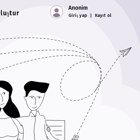
Anonim
oluştur
Giriş yap
|
Kayıt ol