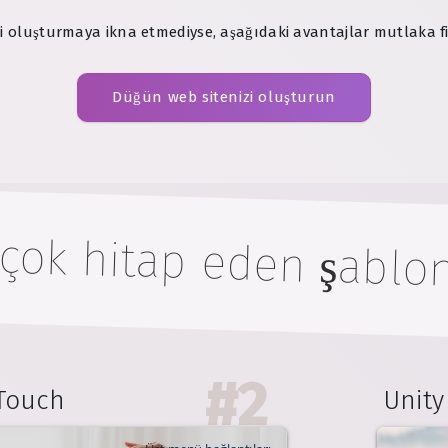
 oluşturmaya ikna etmediyse, aşağıdaki avantajlar mutlaka fikri
Düğün web sitenizi oluşturun
 çok hitap eden şablon
#
2
Touch
Unity