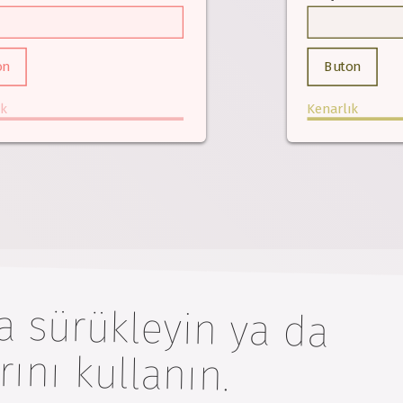
on
Buton
ık
Kenarlık
a sürükleyin ya da
ını kullanın.