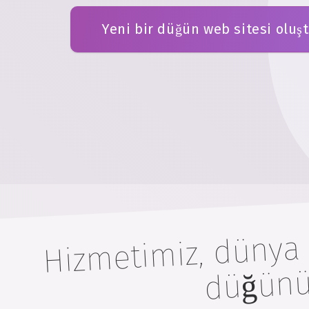
Yeni bir düğün web sitesi oluş
m
miz, dünya çapın
düğü
mas
m