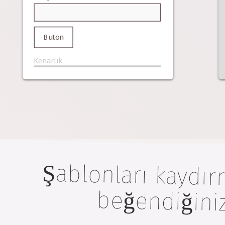
Buton
Kenarlık
Şablonları kaydır
beğendiğiniz