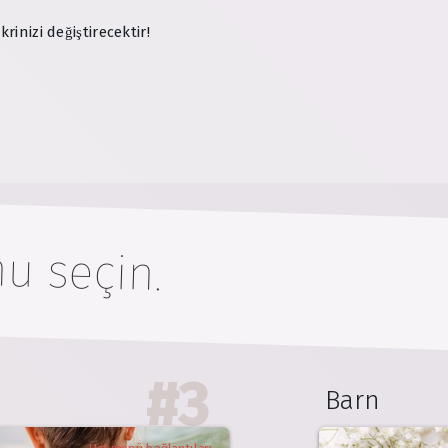
nizi değiştirecektir!
u seçin.
#
3
Barn