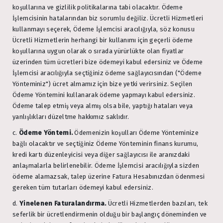
koşullarına ve gizlilik politikalarına tabi olacaktır. Ödeme
İşlemcisinin hatalarından biz sorumlu değiliz. Ücretli Hizmetleri
kullanmayı seçerek, Ödeme İşlemcisi aracılığıyla, söz konusu
Ücretli Hizmetlerin herhangi bir kullanımı için geçerli ödeme
koşullarına uygun olarak o sırada yürürlükte olan fiyatlar
üzerinden tüm ücretleri bize ödemeyi kabul edersiniz ve Ödeme
İşlemcisi aracılığıyla seçtiğiniz ödeme sağlayıcısından ("Ödeme
Yönteminiz") ücret almamız için bize yetki verirsiniz. Seçilen
Ödeme Yöntemini kullanarak ödeme yapmayı kabul edersiniz.
Ödeme talep etmiş veya almış olsa bile, yaptığı hataları veya
yanlışlıkları düzeltme hakkımız saklıdır.
c.
Ödeme Yöntemi.
Ödemenizin koşulları Ödeme Yönteminize
bağlı olacaktır ve seçtiğiniz Ödeme Yönteminin finans kurumu,
kredi kartı düzenleyicisi veya diğer sağlayıcısı ile aranızdaki
anlaşmalarla belirlenebilir. Ödeme İşlemcisi aracılığıyla sizden
ödeme alamazsak, talep üzerine Fatura Hesabınızdan ödenmesi
gereken tüm tutarları ödemeyi kabul edersiniz.
d.
Yinelenen Faturalandırma.
Ücretli Hizmetlerden bazıları, tek
seferlik bir ücretlendirmenin olduğu bir başlangıç döneminden ve