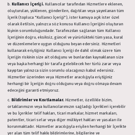
b.
Kullanıcı İçeriği.
Kullanıcılar tarafından Hizmetlere eklenen,
oluşturulan, yüklenen, gönderilen, dağıtılan veya yayınlanan tüm
İçerik (topluca "Kullanıcı İçeriği"), ister kamuya açık ister özel
olarak iletilsin, yalnızca söz konusu Kullanıcı İçeriğini oluşturan
kişinin sorumluluğundadır. Tarafınızdan sağlanan tüm Kullanıcı
İçeriğinin doğru, eksiksiz, güncel ve yürürlükteki tüm yasa, kural
ve düzenlemelere uygun olduğunu beyan edersiniz. Hizmetleri
kullanarak eriştiğiniz Kullanıcı İçeriği de dahil olmak üzere tüm
İçeriğin riskinin size ait olduğunu ve bunlardan kaynaklanan size
veya başka herhangi bir tarafa gelebilecek her türlü zarar veya
kayıptan yalnızca sizin sorumlu olacağınızı kabul edersiniz.
Hizmetler üzerinden veya Hizmetler aracılığıyla eriştiğiniz
herhangi bir İçeriğin doğru olduğunu veya doğru olmaya devam
edeceğini garanti etmiyoruz.
c.
Bildirimler ve Kısıtlamalar.
Hizmetler, özellikle bizim,
ortaklarımızın veya kullanıcılarımızın sağladığı İçerikleri içerebilir
ve bu İçerikler telif hakları, ticari markalar, hizmet markaları,
patentler, ticari sırlar veya diğer mülkiyet hakları ve yasaları ile
korunmaktadır. Hizmetler aracılığıyla erişilen herhangi bir İçerikte
yer alan tüm telif hakkı bildirimlerine, bilgilerine ve