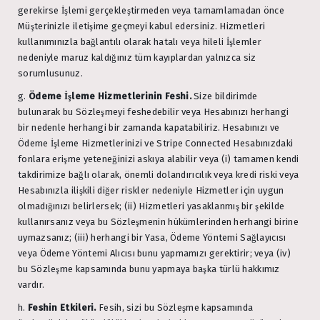
gerekirse İşlemi gerçekleştirmeden veya tamamlamadan önce
Müşterinizle iletişime geçmeyi kabul edersiniz. Hizmetleri
kullanımınızla bağlantılı olarak hatalı veya hileli İşlemler
nedeniyle maruz kaldığınız tüm kayıplardan yalnızca siz
sorumlusunuz.
g.
Ödeme İşleme Hizmetlerinin Feshi.
Size bildirimde
bulunarak bu Sözleşmeyi feshedebilir veya Hesabınızı herhangi
bir nedenle herhangi bir zamanda kapatabiliriz. Hesabınızı ve
Ödeme İşleme Hizmetlerinizi ve Stripe Connected Hesabınızdaki
fonlara erişme yeteneğinizi askıya alabilir veya (i) tamamen kendi
takdirimize bağlı olarak, önemli dolandırıcılık veya kredi riski veya
Hesabınızla ilişkili diğer riskler nedeniyle Hizmetler için uygun
olmadığınızı belirlersek; (ii) Hizmetleri yasaklanmış bir şekilde
kullanırsanız veya bu Sözleşmenin hükümlerinden herhangi birine
uymazsanız; (iii) herhangi bir Yasa, Ödeme Yöntemi Sağlayıcısı
veya Ödeme Yöntemi Alıcısı bunu yapmamızı gerektirir; veya (iv)
bu Sözleşme kapsamında bunu yapmaya başka türlü hakkımız
vardır.
h.
Feshin Etkileri.
Fesih, sizi bu Sözleşme kapsamında