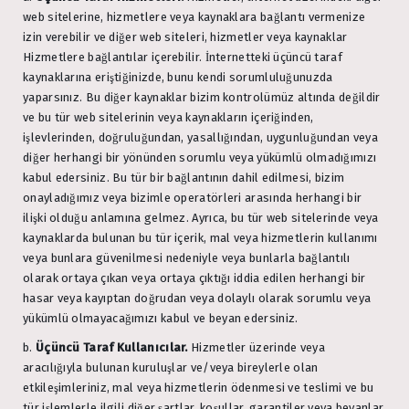
web sitelerine, hizmetlere veya kaynaklara bağlantı vermenize
izin verebilir ve diğer web siteleri, hizmetler veya kaynaklar
Hizmetlere bağlantılar içerebilir. İnternetteki üçüncü taraf
kaynaklarına eriştiğinizde, bunu kendi sorumluluğunuzda
yaparsınız. Bu diğer kaynaklar bizim kontrolümüz altında değildir
ve bu tür web sitelerinin veya kaynakların içeriğinden,
işlevlerinden, doğruluğundan, yasallığından, uygunluğundan veya
diğer herhangi bir yönünden sorumlu veya yükümlü olmadığımızı
kabul edersiniz. Bu tür bir bağlantının dahil edilmesi, bizim
onayladığımız veya bizimle operatörleri arasında herhangi bir
ilişki olduğu anlamına gelmez. Ayrıca, bu tür web sitelerinde veya
kaynaklarda bulunan bu tür içerik, mal veya hizmetlerin kullanımı
veya bunlara güvenilmesi nedeniyle veya bunlarla bağlantılı
olarak ortaya çıkan veya ortaya çıktığı iddia edilen herhangi bir
hasar veya kayıptan doğrudan veya dolaylı olarak sorumlu veya
yükümlü olmayacağımızı kabul ve beyan edersiniz.
b.
Üçüncü Taraf Kullanıcılar.
Hizmetler üzerinde veya
aracılığıyla bulunan kuruluşlar ve/veya bireylerle olan
etkileşimleriniz, mal veya hizmetlerin ödenmesi ve teslimi ve bu
tür işlemlerle ilgili diğer şartlar, koşullar, garantiler veya beyanlar