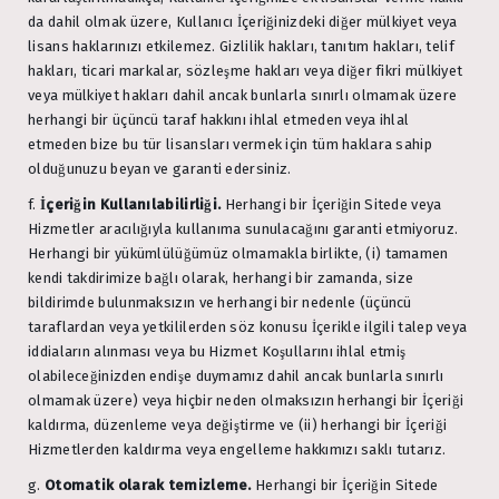
da dahil olmak üzere, Kullanıcı İçeriğinizdeki diğer mülkiyet veya
lisans haklarınızı etkilemez. Gizlilik hakları, tanıtım hakları, telif
hakları, ticari markalar, sözleşme hakları veya diğer fikri mülkiyet
veya mülkiyet hakları dahil ancak bunlarla sınırlı olmamak üzere
herhangi bir üçüncü taraf hakkını ihlal etmeden veya ihlal
etmeden bize bu tür lisansları vermek için tüm haklara sahip
olduğunuzu beyan ve garanti edersiniz.
f.
İçeriğin Kullanılabilirliği.
Herhangi bir İçeriğin Sitede veya
Hizmetler aracılığıyla kullanıma sunulacağını garanti etmiyoruz.
Herhangi bir yükümlülüğümüz olmamakla birlikte, (i) tamamen
kendi takdirimize bağlı olarak, herhangi bir zamanda, size
bildirimde bulunmaksızın ve herhangi bir nedenle (üçüncü
taraflardan veya yetkililerden söz konusu İçerikle ilgili talep veya
iddiaların alınması veya bu Hizmet Koşullarını ihlal etmiş
olabileceğinizden endişe duymamız dahil ancak bunlarla sınırlı
olmamak üzere) veya hiçbir neden olmaksızın herhangi bir İçeriği
kaldırma, düzenleme veya değiştirme ve (ii) herhangi bir İçeriği
Hizmetlerden kaldırma veya engelleme hakkımızı saklı tutarız.
g.
Otomatik olarak temizleme.
Herhangi bir İçeriğin Sitede