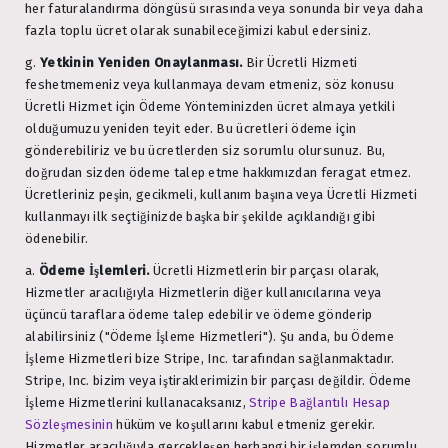
her faturalandırma döngüsü sırasında veya sonunda bir veya daha
fazla toplu ücret olarak sunabileceğimizi kabul edersiniz.
g.
Yetkinin Yeniden Onaylanması.
Bir Ücretli Hizmeti
feshetmemeniz veya kullanmaya devam etmeniz, söz konusu
Ücretli Hizmet için Ödeme Yönteminizden ücret almaya yetkili
olduğumuzu yeniden teyit eder. Bu ücretleri ödeme için
gönderebiliriz ve bu ücretlerden siz sorumlu olursunuz. Bu,
doğrudan sizden ödeme talep etme hakkımızdan feragat etmez.
Ücretleriniz peşin, gecikmeli, kullanım başına veya Ücretli Hizmeti
kullanmayı ilk seçtiğinizde başka bir şekilde açıklandığı gibi
ödenebilir.
a.
Ödeme İşlemleri.
Ücretli Hizmetlerin bir parçası olarak,
Hizmetler aracılığıyla Hizmetlerin diğer kullanıcılarına veya
üçüncü taraflara ödeme talep edebilir ve ödeme gönderip
alabilirsiniz ("Ödeme İşleme Hizmetleri"). Şu anda, bu Ödeme
İşleme Hizmetleri bize Stripe, Inc. tarafından sağlanmaktadır.
Stripe, Inc. bizim veya iştiraklerimizin bir parçası değildir. Ödeme
İşleme Hizmetlerini kullanacaksanız,
Stripe Bağlantılı Hesap
Sözleşmesinin
hüküm ve koşullarını kabul etmeniz gerekir.
Hizmetler aracılığıyla gerçekleşen herhangi bir işlemden sorumlu