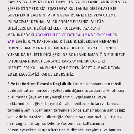
KAYIP VEYA HIRSIZLIK NEDENİYLE) VEYA KULLANICI ADINIZIN VEYA
ŞİFRENİZİN YETKİSİZ İFŞASI VEYA KULLANIMI GİBİ OLASI BİR
GÜVENLİK İHLALİNİN FARKINA VARIRSANIZ BİZİ VEYA ÖDEME
İŞLEMCİMİZİ DERHAL BİLGİLENDİRMELİSİNİZ. BU TÜR
BİLGİLERDEKİ DEĞİŞİKLİKLER, KULLANICI AYARLARI
MENÜNÜZDEKİ
ABONELİKLER VE FATURALAMA SEKMESİNDEN
YAP
ILABİLİR. YUKARIDA BELİRTİLEN BİLGİLERDEN HERHANGİ
BİRİNİ VERMEMENİZ DURUMUNDA, ÜCRETLİ HİZMETLERİNİZİ
YUKARIDA BELİRTİLDİĞİ ŞEKİLDE SONLANDIRMADIĞINIZ SÜRECE,
FATURALANDIRMA HESABINIZ KAPSAMINDAKİ ÜCRETLİ
HİZMETLERİ KULLANIMINIZ İÇİN SİZDEN ÜCRET ALMAYA DEVAM
EDEBİLECEĞİMİZİ KABUL EDERSİNİZ.
f.
Yetki Verilen Tutarda Değişiklik.
Fatura Hesabınızdan tahsil
edilecek tutarın önceden yetkilendirdiğiniz tutardan farklı olması
durumunda (eyalet satış vergilerinin uygulanması veya
miktarındaki değişiklik dışında), tahsil edilecek tutarı ve tahsilat
tarihini işlemin planlanan tarihinden önce alma hakkına sahipsiniz
ve biz de bunu size bildireceğiz. Ödeme sağlayıcınızla yaptığınız
herhangi bir anlaşma, Ödeme Yönteminizi kullanımınızı
düzenleyecektir. Oluşan ücretleri biriktirebileceğimizi ve bunları