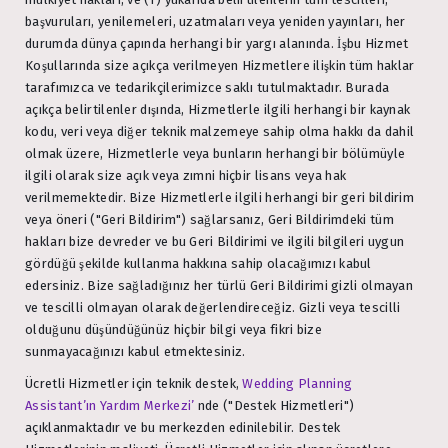
başvuruları, yenilemeleri, uzatmaları veya yeniden yayınları, her
durumda dünya çapında herhangi bir yargı alanında. İşbu Hizmet
Koşullarında size açıkça verilmeyen Hizmetlere ilişkin tüm haklar
tarafımızca ve tedarikçilerimizce saklı tutulmaktadır. Burada
açıkça belirtilenler dışında, Hizmetlerle ilgili herhangi bir kaynak
kodu, veri veya diğer teknik malzemeye sahip olma hakkı da dahil
olmak üzere, Hizmetlerle veya bunların herhangi bir bölümüyle
ilgili olarak size açık veya zımni hiçbir lisans veya hak
verilmemektedir. Bize Hizmetlerle ilgili herhangi bir geri bildirim
veya öneri ("Geri Bildirim") sağlarsanız, Geri Bildirimdeki tüm
hakları bize devreder ve bu Geri Bildirimi ve ilgili bilgileri uygun
gördüğü şekilde kullanma hakkına sahip olacağımızı kabul
edersiniz. Bize sağladığınız her türlü Geri Bildirimi gizli olmayan
ve tescilli olmayan olarak değerlendireceğiz. Gizli veya tescilli
olduğunu düşündüğünüz hiçbir bilgi veya fikri bize
sunmayacağınızı kabul etmektesiniz.
Ücretli Hizmetler için teknik destek,
Wedding Planning
Assistant’ın Yardım Merkezi’
nde ("Destek Hizmetleri")
açıklanmaktadır ve bu merkezden edinilebilir. Destek