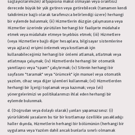
sağlayıcılarımızın) altyapısına makul olmayan veya orantısız
derecede büyük bir yük getiren veya getirebilecek (tamamen kendi
takdirimize bağlı olarak tarafımızca belirlendiği üzere) herhangi
bir eylemde bulunmak; (ii) Hizmetlerin düzgün çalışmasına veya
Hizmetler üzerinde yürütülen herhangi bir faaliyete müdahale
etmek veya müdahale etmeye teşebbüs etmek; (iii) Hizmetlere
(veya Hizmetlere bağlı diğer hesaplara, bilgisayar sistemlerine
veya ağlara) erişimi önlemek veya kısıtlamak için
kullanabileceğimiz herhangi bir önlemi atlamak, atlatmak veya
atlatmaya çalışmak; (iv) Hizmetlerde herhangi bir otomatik
yanıtlayıcı veya "spam" çalıştırmak; (v) Sitenin herhangi bir
sayfasını "taramak" veya "örümcek" için manuel veya otomatik
yazılım, cihaz veya diğer işlemleri kullanmak; (vi) Hizmetlerden
herhangi bir İçeriği toplamak veya kazımak; veya (vii)
yönergelerimizi ve politikalarımızı ihlal eden herhangi bir
eylemde bulunmak.
d. (Doğrudan veya dolaylı olarak) şunları yapamazsınız: (i)
yürürlükteki yasaların bu tür bir kısıtlamayı özellikle yasakladığı
haller dışında, Hizmetlerin herhangi bir bölümünün (herhangi bir
uygulama veya Yazılım dahil ancak bunlarla sınırlı olmamak