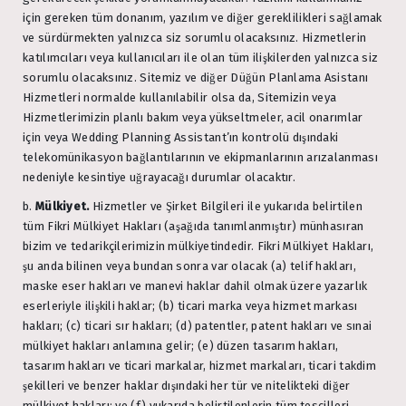
için gereken tüm donanım, yazılım ve diğer gereklilikleri sağlamak
ve sürdürmekten yalnızca siz sorumlu olacaksınız. Hizmetlerin
katılımcıları veya kullanıcıları ile olan tüm ilişkilerden yalnızca siz
sorumlu olacaksınız. Sitemiz ve diğer Düğün Planlama Asistanı
Hizmetleri normalde kullanılabilir olsa da, Sitemizin veya
Hizmetlerimizin planlı bakım veya yükseltmeler, acil onarımlar
için veya Wedding Planning Assistant’ın kontrolü dışındaki
telekomünikasyon bağlantılarının ve ekipmanlarının arızalanması
nedeniyle kesintiye uğrayacağı durumlar olacaktır.
b.
Mülkiyet.
Hizmetler ve Şirket Bilgileri ile yukarıda belirtilen
tüm Fikri Mülkiyet Hakları (aşağıda tanımlanmıştır) münhasıran
bizim ve tedarikçilerimizin mülkiyetindedir. Fikri Mülkiyet Hakları,
şu anda bilinen veya bundan sonra var olacak (a) telif hakları,
maske eser hakları ve manevi haklar dahil olmak üzere yazarlık
eserleriyle ilişkili haklar; (b) ticari marka veya hizmet markası
hakları; (c) ticari sır hakları; (d) patentler, patent hakları ve sınai
mülkiyet hakları anlamına gelir; (e) düzen tasarım hakları,
tasarım hakları ve ticari markalar, hizmet markaları, ticari takdim
şekilleri ve benzer haklar dışındaki her tür ve nitelikteki diğer
mülkiyet hakları; ve (f) yukarıda belirtilenlerin tüm tescilleri,