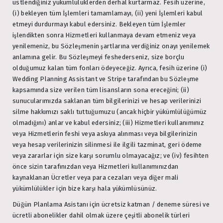
üstlendiğiniz yükümlülüklerden derhal kurtarmaz. Fesih üzerine,
(i) bekleyen tüm İşlemleri tamamlamayı, (ii) yeni İşlemleri kabul
etmeyi durdurmayı kabul edersiniz. Bekleyen tüm İşlemler
işlendikten sonra Hizmetleri kullanmaya devam etmeniz veya
yenilemeniz, bu Sözleşmenin şartlarına verdiğiniz onayı yenilemek
anlamına gelir. Bu Sözleşmeyi feshederseniz, size borçlu
olduğumuz kalan tüm fonları ödeyeceğiz. Ayrıca, fesih üzerine (i)
Wedding Planning Assistant ve Stripe tarafından bu Sözleşme
kapsamında size verilen tüm lisansların sona ereceğini; (ii)
sunucularımızda saklanan tüm bilgilerinizi ve hesap verilerinizi
silme hakkımızı saklı tuttuğumuzu (ancak hiçbir yükümlülüğümüz
olmadığını) anlar ve kabul edersiniz; (iii) Hizmetleri kullanımınız
veya Hizmetlerin feshi veya askıya alınması veya bilgilerinizin
veya hesap verilerinizin silinmesi ile ilgili tazminat, geri ödeme
veya zararlar için size karşı sorumlu olmayacağız; ve (iv) fesihten
önce sizin tarafınızdan veya Hizmetleri kullanımınızdan
kaynaklanan Ücretler veya para cezaları veya diğer mali
yükümlülükler için bize karşı hala yükümlüsünüz.
Düğün Planlama Asistanı için ücretsiz katman / deneme süresi ve
ücretli abonelikler dahil olmak üzere çeşitli abonelik türleri