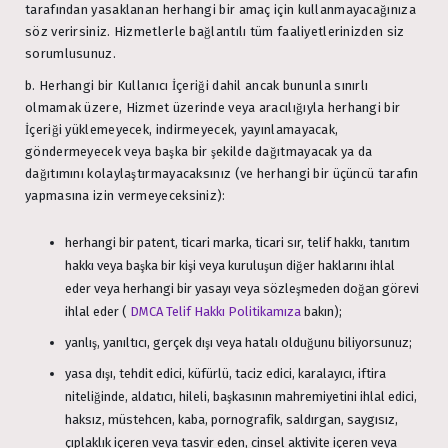
tarafından yasaklanan herhangi bir amaç için kullanmayacağınıza
söz verirsiniz. Hizmetlerle bağlantılı tüm faaliyetlerinizden siz
sorumlusunuz.
b. Herhangi bir Kullanıcı İçeriği dahil ancak bununla sınırlı
olmamak üzere, Hizmet üzerinde veya aracılığıyla herhangi bir
İçeriği yüklemeyecek, indirmeyecek, yayınlamayacak,
göndermeyecek veya başka bir şekilde dağıtmayacak ya da
dağıtımını kolaylaştırmayacaksınız (ve herhangi bir üçüncü tarafın
yapmasına izin vermeyeceksiniz):
herhangi bir patent, ticari marka, ticari sır, telif hakkı, tanıtım
hakkı veya başka bir kişi veya kuruluşun diğer haklarını ihlal
eder veya herhangi bir yasayı veya sözleşmeden doğan görevi
ihlal eder (
DMCA Telif Hakkı Politikamıza
bakın);
yanlış, yanıltıcı, gerçek dışı veya hatalı olduğunu biliyorsunuz;
yasa dışı, tehdit edici, küfürlü, taciz edici, karalayıcı, iftira
niteliğinde, aldatıcı, hileli, başkasının mahremiyetini ihlal edici,
haksız, müstehcen, kaba, pornografik, saldırgan, saygısız,
çıplaklık içeren veya tasvir eden, cinsel aktivite içeren veya