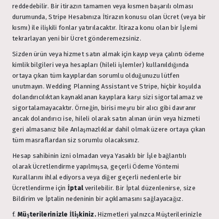
reddedebilir. Bir itirazın tamamen veya kısmen başarılı olması
durumunda, Stripe Hesabınıza İtirazın konusu olan Ücret (veya bir
kısmı) ile ilişkili fonlar yatırılacaktır. İtiraza konu olan bir İşlemi
tekrarlayan yeni bir Ücret gönderemezsiniz.
Sizden ürün veya hizmet satın almak için kayıp veya çalıntı ödeme
kimlik bilgileri veya hesapları (hileli işlemler) kullanıldığında
ortaya çıkan tüm kayıplardan sorumlu olduğunuzu lütfen
unutmayın. Wedding Planning Assistant ve Stripe, hiçbir koşulda
dolandırıcılıktan kaynaklanan kayıplara karşı sizi sigortalamaz ve
sigortalamayacaktır. Örneğin, birisi meşru bir alıcı gibi davranır
ancak dolandırıcı ise, hileli olarak satın alınan ürün veya hizmeti
geri almasanız bile Anlaşmazlıklar dahil olmak üzere ortaya çıkan
tüm masraflardan siz sorumlu olacaksınız.
Hesap sahibinin izni olmadan veya Yasaklı bir İşle bağlantılı
olarak Ücretlendirme yapılmışsa, geçerli Ödeme Yöntemi
Kurallarını ihlal ediyorsa veya diğer geçerli nedenlerle bir
Ücretlendirme için
İptal
verilebilir. Bir İptal düzenlenirse, size
Bildirim ve İptalin nedeninin bir açıklamasını sağlayacağız.
f.
Müşterilerinizle İlişkiniz.
Hizmetleri yalnızca Müşterilerinizle