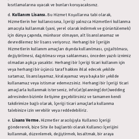
kısıtlamalarına uyacak ve bunları koruyacaksınız.
d.
Kullanım Lisansı.
Bu Hizmet Koşullarına tabi olarak,
Hizmetlerin her kullanıcısına, İçeriği yalnızca Hizmetleri kullanma
amacıyla kullanmak (yani, yerel olarak indirmek ve görüntülemek)
için dünya çapında, münhasır olmayan, alt lisanslanamaz ve
devredilemez bir lisans veriyoruz. Herhangi bir İçeriğin
Hizmetlerin kullanım amaçları dışında kullanılması, çoğaltılması,
değiştirilmesi, dağıtılması veya saklanması, önceden yazılı iznimiz
olmadan açıkça yasaktır. Herhangi bir İçeriği ticari kullanım için
veya herhangi bir üçüncü taraf hakkını ihlal edecek şekilde
satamaz, lisanslayamaz, kiralayamaz veya başka bir şekilde
kullanamaz veya istismar edemezsiniz. Herhangi bir İçeriği ticari
amaçlarla kullanmak isterseniz, info(at)planning(dot)wedding
adresinden bizimle iletişime geçebilirsiniz ve tamamen kendi
takdirimize bağlı olarak, İçeriği ticari amaçlarla kullanma
talebinize izin verebilir veya reddedebiliriz.
e.
Lisans Verme.
Hizmetler aracılığıyla Kullanıcı İçeriği
göndererek, bize Site ile bağlantılı olarak Kullanıcı İçeriğini
kullanmak, düzenlemek, değiştirmek, kısaltmak, bir araya