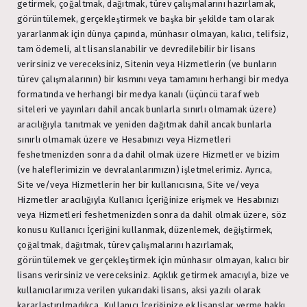
getirmek, çoğaltmak, dağıtmak, türev çalışmalarını hazırlamak,
görüntülemek, gerçekleştirmek ve başka bir şekilde tam olarak
yararlanmak için dünya çapında, münhasır olmayan, kalıcı, telifsiz,
tam ödemeli, alt lisanslanabilir ve devredilebilir bir lisans
verirsiniz ve vereceksiniz, Sitenin veya Hizmetlerin (ve bunların
türev çalışmalarının) bir kısmını veya tamamını herhangi bir medya
formatında ve herhangi bir medya kanalı (üçüncü taraf web
siteleri ve yayınları dahil ancak bunlarla sınırlı olmamak üzere)
aracılığıyla tanıtmak ve yeniden dağıtmak dahil ancak bunlarla
sınırlı olmamak üzere ve Hesabınızı veya Hizmetleri
feshetmenizden sonra da dahil olmak üzere Hizmetler ve bizim
(ve haleflerimizin ve devralanlarımızın) işletmelerimiz. Ayrıca,
Site ve/veya Hizmetlerin her bir kullanıcısına, Site ve/veya
Hizmetler aracılığıyla Kullanıcı İçeriğinize erişmek ve Hesabınızı
veya Hizmetleri feshetmenizden sonra da dahil olmak üzere, söz
konusu Kullanıcı İçeriğini kullanmak, düzenlemek, değiştirmek,
çoğaltmak, dağıtmak, türev çalışmalarını hazırlamak,
görüntülemek ve gerçekleştirmek için münhasır olmayan, kalıcı bir
lisans verirsiniz ve vereceksiniz. Açıklık getirmek amacıyla, bize ve
kullanıcılarımıza verilen yukarıdaki lisans, aksi yazılı olarak
kararlaştırılmadıkça, Kullanıcı İçeriğinize ek lisanslar verme hakkı