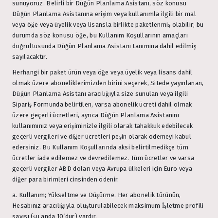
sunuyoruz. Belirli bir Düğün Planlama Asistanı, söz konusu
Düğün Planlama Asistanına erişim veya kullanımla ilgili bir mal
veya öğe veya üyelik veya lisansla birlikte paketlenmiş olabilir; bu
durumda söz konusu öğe, bu Kullanım Koşullarının amaçları
doğrultusunda Düğün Planlama Asistanı tanımına dahil edilmiş
sayılacaktır.
Herhangi bir paket ürün veya öğe veya üyelik veya lisans dahil
olmak üzere aboneliklerimizden birini seçerek, Sitede yayınlanan,
Düğün Planlama Asistanı aracılığıyla size sunulan veya ilgili
Sipariş Formunda belirtilen, varsa abonelik ücreti dahil olmak
üzere geçerli ücretleri, ayrıca Düğün Planlama Asistanını
kullanımınız veya erişiminizle ilgili olarak tahakkuk edebilecek
geçerli vergileri ve diğer ücretleri peşin olarak ödemeyi kabul
edersiniz. Bu Kullanım Koşullarında aksi belirtilmedikçe tüm
ücretler iade edilemez ve devredilemez. Tüm ücretler ve varsa
geçerli vergiler ABD doları veya Avrupa ülkeleri için Euro veya
diğer para birimleri cinsinden ödenir.
a. Kullanım; Yükseltme ve Düşürme. Her abonelik türünün,
Hesabınız aracılığıyla oluşturulabilecek maksimum İşletme profili
sayısı (şu anda 10’dur) vardır.