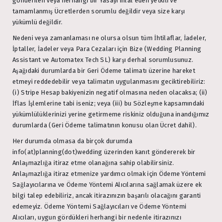
gönderilen veya herhangi bir Yasayı ihlal eden yetkili ve
tamamlanmış Ücretlerden sorumlu değildir veya size karşı
yükümlü değildir.
Nedeni veya zamanlaması ne olursa olsun tüm İhtilaflar, İadeler,
İptaller, İadeler veya Para Cezaları için Bize (Wedding Planning
Assistant ve Automatex Tech SL) karşı derhal sorumlusunuz.
Aşağıdaki durumlarda bir Geri Ödeme talimatı üzerine hareket
etmeyi reddedebilir veya talimatın uygulanmasını geciktirebiliriz:
(i) Stripe Hesap bakiyenizin negatif olmasına neden olacaksa; (ii)
İflas İşlemlerine tabi iseniz; veya (iii) bu Sözleşme kapsamındaki
yükümlülüklerinizi yerine getirmeme riskiniz olduğuna inandığımız
durumlarda (Geri Ödeme talimatının konusu olan Ücret dahil).
Her durumda olmasa da birçok durumda
info(at)planning(dot)wedding üzerinden kanıt göndererek bir
Anlaşmazlığa itiraz etme olanağına sahip olabilirsiniz.
Anlaşmazlığa itiraz etmenize yardımcı olmak için Ödeme Yöntemi
Sağlayıcılarına ve Ödeme Yöntemi Alıcılarına sağlamak üzere ek
bilgi talep edebiliriz, ancak itirazınızın başarılı olacağını garanti
edemeyiz. Ödeme Yöntemi Sağlayıcıları ve Ödeme Yöntemi
Alıcıları, uygun gördükleri herhangi bir nedenle itirazınızı