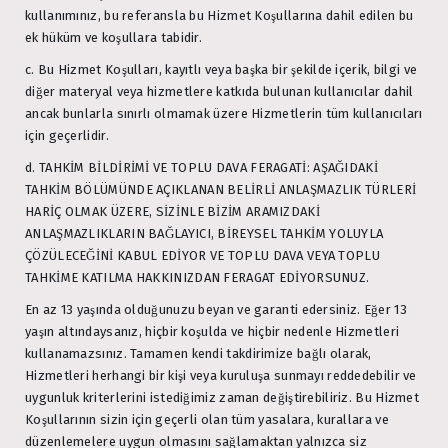
kullanımınız, bu referansla bu Hizmet Koşullarına dahil edilen bu
ek hüküm ve koşullara tabidir.
c. Bu Hizmet Koşulları, kayıtlı veya başka bir şekilde içerik, bilgi ve
diğer materyal veya hizmetlere katkıda bulunan kullanıcılar dahil
ancak bunlarla sınırlı olmamak üzere Hizmetlerin tüm kullanıcıları
için geçerlidir.
d. TAHKİM BİLDİRİMİ VE TOPLU DAVA FERAGATİ: AŞAĞIDAKİ
TAHKİM BÖLÜMÜNDE AÇIKLANAN BELİRLİ ANLAŞMAZLIK TÜRLERİ
HARİÇ OLMAK ÜZERE, SİZİNLE BİZİM ARAMIZDAKİ
ANLAŞMAZLIKLARIN BAĞLAYICI, BİREYSEL TAHKİM YOLUYLA
ÇÖZÜLECEĞİNİ KABUL EDİYOR VE TOPLU DAVA VEYA TOPLU
TAHKİME KATILMA HAKKINIZDAN FERAGAT EDİYORSUNUZ.
En az 13 yaşında olduğunuzu beyan ve garanti edersiniz. Eğer 13
yaşın altındaysanız, hiçbir koşulda ve hiçbir nedenle Hizmetleri
kullanamazsınız. Tamamen kendi takdirimize bağlı olarak,
Hizmetleri herhangi bir kişi veya kuruluşa sunmayı reddedebilir ve
uygunluk kriterlerini istediğimiz zaman değiştirebiliriz. Bu Hizmet
Koşullarının sizin için geçerli olan tüm yasalara, kurallara ve
düzenlemelere uygun olmasını sağlamaktan yalnızca siz