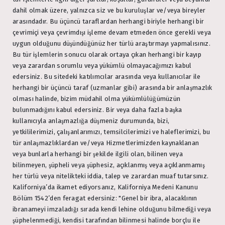
dahil olmak üzere, yalnızca siz ve bu kuruluşlar ve/veya bireyler
arasındadır. Bu üçüncü taraflardan herhangi biriyle herhangi bir
çevrimiçi veya çevrimdışı işleme devam etmeden önce gerekli veya
uygun olduğunu düşündüğünüz her türlü araştırmayı yapmalısınız.
Bu tür işlemlerin sonucu olarak ortaya çıkan herhangi bir kayıp
veya zarardan sorumlu veya yükümlü olmayacağımızı kabul
edersiniz. Bu sitedeki katılımcılar arasında veya kullanıcılar ile
herhangi bir üçüncü taraf (uzmanlar gibi) arasında bir anlaşmazlık
olması halinde, bizim müdahil olma yükümlülüğümüzün
bulunmadığını kabul edersiniz. Bir veya daha fazla başka
kullanıcıyla anlaşmazlığa düşmeniz durumunda, bizi,
yetkililerimizi, çalışanlarımızı, temsilcilerimizi ve haleflerimizi, bu
tür anlaşmazlıklardan ve/veya Hizmetlerimizden kaynaklanan
veya bunlarla herhangi bir şekilde ilgili olan, bilinen veya
bilinmeyen, şüpheli veya şüphesiz, açıklanmış veya açıklanmamış
her türlü veya nitelikteki iddia, talep ve zarardan muaf tutarsınız.
Kaliforniya’da ikamet ediyorsanız, Kaliforniya Medeni Kanunu
Bölüm 1542’den feragat edersiniz: "Genel bir ibra, alacaklının
ibranameyi imzaladığı sırada kendi lehine olduğunu bilmediği veya
şüphelenmediği, kendisi tarafından bilinmesi halinde borçlu ile