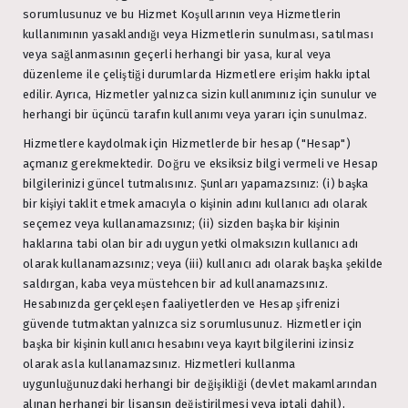
sorumlusunuz ve bu Hizmet Koşullarının veya Hizmetlerin
kullanımının yasaklandığı veya Hizmetlerin sunulması, satılması
veya sağlanmasının geçerli herhangi bir yasa, kural veya
düzenleme ile çeliştiği durumlarda Hizmetlere erişim hakkı iptal
edilir. Ayrıca, Hizmetler yalnızca sizin kullanımınız için sunulur ve
herhangi bir üçüncü tarafın kullanımı veya yararı için sunulmaz.
Hizmetlere kaydolmak için Hizmetlerde bir hesap ("Hesap")
açmanız gerekmektedir. Doğru ve eksiksiz bilgi vermeli ve Hesap
bilgilerinizi güncel tutmalısınız. Şunları yapamazsınız: (i) başka
bir kişiyi taklit etmek amacıyla o kişinin adını kullanıcı adı olarak
seçemez veya kullanamazsınız; (ii) sizden başka bir kişinin
haklarına tabi olan bir adı uygun yetki olmaksızın kullanıcı adı
olarak kullanamazsınız; veya (iii) kullanıcı adı olarak başka şekilde
saldırgan, kaba veya müstehcen bir ad kullanamazsınız.
Hesabınızda gerçekleşen faaliyetlerden ve Hesap şifrenizi
güvende tutmaktan yalnızca siz sorumlusunuz. Hizmetler için
başka bir kişinin kullanıcı hesabını veya kayıt bilgilerini izinsiz
olarak asla kullanamazsınız. Hizmetleri kullanma
uygunluğunuzdaki herhangi bir değişikliği (devlet makamlarından
alınan herhangi bir lisansın değiştirilmesi veya iptali dahil),