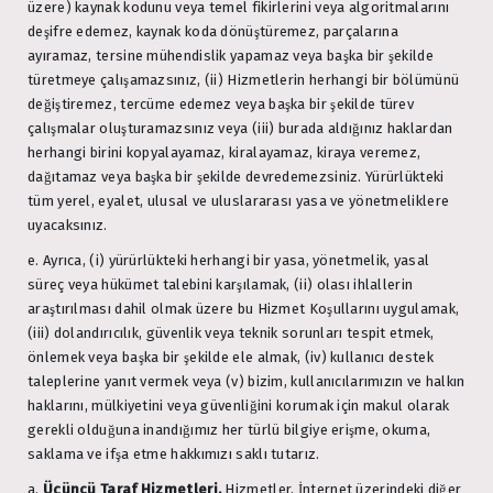
üzere) kaynak kodunu veya temel fikirlerini veya algoritmalarını
deşifre edemez, kaynak koda dönüştüremez, parçalarına
ayıramaz, tersine mühendislik yapamaz veya başka bir şekilde
türetmeye çalışamazsınız, (ii) Hizmetlerin herhangi bir bölümünü
değiştiremez, tercüme edemez veya başka bir şekilde türev
çalışmalar oluşturamazsınız veya (iii) burada aldığınız haklardan
herhangi birini kopyalayamaz, kiralayamaz, kiraya veremez,
dağıtamaz veya başka bir şekilde devredemezsiniz. Yürürlükteki
tüm yerel, eyalet, ulusal ve uluslararası yasa ve yönetmeliklere
uyacaksınız.
e. Ayrıca, (i) yürürlükteki herhangi bir yasa, yönetmelik, yasal
süreç veya hükümet talebini karşılamak, (ii) olası ihlallerin
araştırılması dahil olmak üzere bu Hizmet Koşullarını uygulamak,
(iii) dolandırıcılık, güvenlik veya teknik sorunları tespit etmek,
önlemek veya başka bir şekilde ele almak, (iv) kullanıcı destek
taleplerine yanıt vermek veya (v) bizim, kullanıcılarımızın ve halkın
haklarını, mülkiyetini veya güvenliğini korumak için makul olarak
gerekli olduğuna inandığımız her türlü bilgiye erişme, okuma,
saklama ve ifşa etme hakkımızı saklı tutarız.
a.
Üçüncü Taraf Hizmetleri.
Hizmetler, İnternet üzerindeki diğer