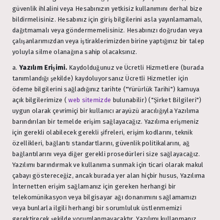
güvenlik ihlalini veya Hesabınızın yetkisiz kullanımını derhal bize
bildirmelisiniz. Hesabınız için giriş bilgilerini asla yayınlamamalı,
dağıtmamalı veya göndermemelisiniz. Hesabınızı doğrudan veya
çalışanlarımızdan veya iştiraklerimizden birine yaptığınız bir talep
yoluyla silme olanağına sahip olacaksınız.
a.
Yazılım Erişimi.
Kaydolduğunuz ve Ücretli Hizmetlere (burada
tanımlandığı şekilde) kaydoluyorsanız Ücretli Hizmetler için
ödeme bilgilerini sağladığınız tarihte ("Yürürlük Tarihi") kamuya
açık bilgilerimize (
web sitemizde
bulunabilir) ("Şirket Bilgileri")
uygun olarak çevrimiçi bir kullanıcı arayüzü aracılığıyla Yazılıma
barındırılan bir temelde erişim sağlayacağız. Yazılıma erişmeniz
için gerekli olabilecek gerekli şifreleri, erişim kodlarını, teknik
özellikleri, bağlantı standartlarını, güvenlik politikalarını, ağ
bağlantılarını veya diğer gerekli prosedürleri size sağlayacağız.
Yazılımı barındırmak ve kullanıma sunmak için ticari olarak makul
çabayı göstereceğiz, ancak burada yer alan hiçbir husus, Yazılıma
İnternetten erişim sağlamanız için gereken herhangi bir
telekomünikasyon veya bilgisayar ağı donanımını sağlamamızı
veya bunlarla ilgili herhangi bir sorumluluk üstlenmemizi
gerektirecek şekilde yorumlanmayacaktır. Yazılımı kullanmanız