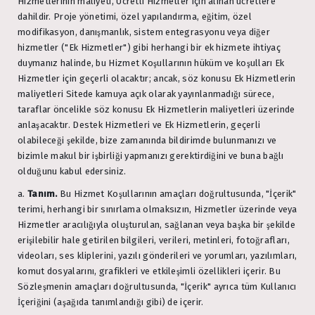
Hizmetlerinin maliyeti, Ücretli Hizmetler için alınan ücretlere
dahildir. Proje yönetimi, özel yapılandırma, eğitim, özel
modifikasyon, danışmanlık, sistem entegrasyonu veya diğer
hizmetler ("Ek Hizmetler") gibi herhangi bir ek hizmete ihtiyaç
duymanız halinde, bu Hizmet Koşullarının hüküm ve koşulları Ek
Hizmetler için geçerli olacaktır; ancak, söz konusu Ek Hizmetlerin
maliyetleri Sitede kamuya açık olarak yayınlanmadığı sürece,
taraflar öncelikle söz konusu Ek Hizmetlerin maliyetleri üzerinde
anlaşacaktır. Destek Hizmetleri ve Ek Hizmetlerin, geçerli
olabileceği şekilde, bize zamanında bildirimde bulunmanızı ve
bizimle makul bir işbirliği yapmanızı gerektirdiğini ve buna bağlı
olduğunu kabul edersiniz.
a.
Tanım.
Bu Hizmet Koşullarının amaçları doğrultusunda, "İçerik"
terimi, herhangi bir sınırlama olmaksızın, Hizmetler üzerinde veya
Hizmetler aracılığıyla oluşturulan, sağlanan veya başka bir şekilde
erişilebilir hale getirilen bilgileri, verileri, metinleri, fotoğrafları,
videoları, ses kliplerini, yazılı gönderileri ve yorumları, yazılımları,
komut dosyalarını, grafikleri ve etkileşimli özellikleri içerir. Bu
Sözleşmenin amaçları doğrultusunda, "İçerik" ayrıca tüm Kullanıcı
İçeriğini (aşağıda tanımlandığı gibi) de içerir.