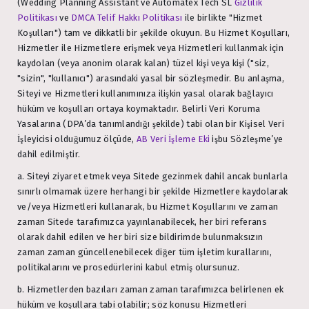
(Wedding Planning Assistant ve Automatex Tech SL
Gizlilik
Politikası
ve
DMCA Telif Hakkı Politikası
ile birlikte "Hizmet
Koşulları") tam ve dikkatli bir şekilde okuyun. Bu Hizmet Koşulları,
Hizmetler ile Hizmetlere erişmek veya Hizmetleri kullanmak için
kaydolan (veya anonim olarak kalan) tüzel kişi veya kişi ("siz,
"sizin", "kullanıcı") arasındaki yasal bir sözleşmedir. Bu anlaşma,
Siteyi ve Hizmetleri kullanımınıza ilişkin yasal olarak bağlayıcı
hüküm ve koşulları ortaya koymaktadır. Belirli Veri Koruma
Yasalarına (DPA’da tanımlandığı şekilde) tabi olan bir Kişisel Veri
İşleyicisi olduğumuz ölçüde,
AB Veri İşleme Eki
işbu Sözleşme’ye
dahil edilmiştir.
a. Siteyi ziyaret etmek veya Sitede gezinmek dahil ancak bunlarla
sınırlı olmamak üzere herhangi bir şekilde Hizmetlere kaydolarak
ve/veya Hizmetleri kullanarak, bu Hizmet Koşullarını ve zaman
zaman Sitede tarafımızca yayınlanabilecek, her biri referans
olarak dahil edilen ve her biri size bildirimde bulunmaksızın
zaman zaman güncellenebilecek diğer tüm işletim kurallarını,
politikalarını ve prosedürlerini kabul etmiş olursunuz.
b. Hizmetlerden bazıları zaman zaman tarafımızca belirlenen ek
hüküm ve koşullara tabi olabilir; söz konusu Hizmetleri