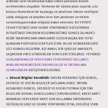
ardından sizin tarafınızdan kabul edilen yinelenen dönem
ücretlerinden oluşabilir. Yinelenen bir ödeme planı seçerek, söz
konusu Hizmetlerin bir başlangıç ve yinelenen ödeme özelliğine
sahip olduğunu ve iptalden önce tüm yinelenen ücretlerin
sorumluluğunu kabul ettiğinizi kabul edersiniz. BU YETKİYİ
FESHETTİĞİNİZİ VEYA ÖDEME YÖNTEMİNİZİ DEĞİŞTİRMEK
İSTEDİĞİNİZİ ÖNCEDEN BİLDİRMEDİĞİNİZ SÜRECE (ALINDIĞI
BİZİM TARAFIMIZDAN ONAYLANIR) SİZDEN BAŞKA BİR YETKİ
ALMADAN PERİYODİK ÜCRETLER (ÖRN. AYLIK) GÖNDEREBİLİRİZ
SÖZ KONUSU BİLDİRİM, BİZ MAKUL BİR ŞEKİLDE HAREKETE
GEÇMEDEN ÖNCE GÖNDERİLEN ÜCRETLERİ ETKİLEMEZ. YETKİNİZİ
SONLANDIRABİLİR VEYA ÖDEME YÖNTEMİNİZİ KULLANICI
AYARLARI MENÜNÜZDEKİ ABONELİKLER VE FATURALAMA
SEKMESİNDEN
DEĞİŞTİREBİLİRSİNİZ.
e.
Güncel Bilgiler Gereklidir.
FATURA HESABINIZ İÇİN GÜNCEL,
EKSİKSİZ VE DOĞRU BİLGİLER SAĞLAMALISINIZ. FATURA
HESABINIZI GÜNCEL, EKSİKSİZ VE DOĞRU TUTMAK İÇİN TÜM
BİLGİLERİ DERHAL GÜNCELLEMELİ (FATURA ADRESİ, KREDİ KARTI
NUMARASI VEYA KREDİ KARTI SON KULLANMA TARİHİNDEKİ
DEĞİŞİKLİK GİBİ) VE ÖDEME YÖNTEMİNİZ İPTAL EDİLİRSE (ÖRN.