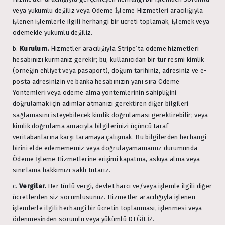
veya yükümlü değiliz veya Ödeme İşleme Hizmetleri aracılığıyla
işlenen işlemlerle ilgili herhangi bir ücreti toplamak, işlemek veya
ödemekle yükümlü değiliz.
b.
Kurulum.
Hizmetler aracılığıyla Stripe’ta ödeme hizmetleri
hesabınızı kurmanız gerekir; bu, kullanıcıdan bir tür resmi kimlik
(örneğin ehliyet veya pasaport), doğum tarihiniz, adresiniz ve e-
posta adresinizin ve banka hesabınızın yanı sıra Ödeme
Yöntemleri veya ödeme alma yöntemlerinin sahipliğini
doğrulamak için adımlar atmanızı gerektiren diğer bilgileri
sağlamasını isteyebilecek kimlik doğrulaması gerektirebilir; veya
kimlik doğrulama amacıyla bilgilerinizi üçüncü taraf
veritabanlarına karşı taramaya çalışmak. Bu bilgilerden herhangi
birini elde edemememiz veya doğrulayamamamız durumunda
Ödeme İşleme Hizmetlerine erişimi kapatma, askıya alma veya
sınırlama hakkımızı saklı tutarız.
c.
Vergiler.
Her türlü vergi, devlet harcı ve/veya işlemle ilgili diğer
ücretlerden siz sorumlusunuz. Hizmetler aracılığıyla işlenen
işlemlerle ilgili herhangi bir ücretin toplanması, işlenmesi veya
ödenmesinden sorumlu veya yükümlü DEĞİLİZ.