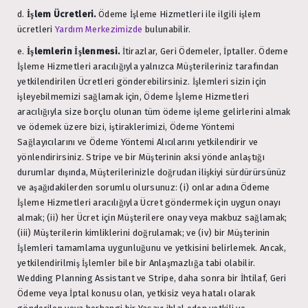
d.
İşlem Ücretleri.
Ödeme İşleme Hizmetleri ile ilgili işlem
ücretleri
Yardım Merkezimizde
bulunabilir.
e.
İşlemlerin İşlenmesi.
İtirazlar, Geri Ödemeler, İptaller. Ödeme
İşleme Hizmetleri aracılığıyla yalnızca Müşterileriniz tarafından
yetkilendirilen Ücretleri gönderebilirsiniz. İşlemleri sizin için
işleyebilmemizi sağlamak için, Ödeme İşleme Hizmetleri
aracılığıyla size borçlu olunan tüm ödeme işleme gelirlerini almak
ve ödemek üzere bizi, iştiraklerimizi, Ödeme Yöntemi
Sağlayıcılarını ve Ödeme Yöntemi Alıcılarını yetkilendirir ve
yönlendirirsiniz. Stripe ve bir Müşterinin aksi yönde anlaştığı
durumlar dışında, Müşterilerinizle doğrudan ilişkiyi sürdürürsünüz
ve aşağıdakilerden sorumlu olursunuz: (i) onlar adına Ödeme
İşleme Hizmetleri aracılığıyla Ücret göndermek için uygun onayı
almak; (ii) her Ücret için Müşterilere onay veya makbuz sağlamak;
(iii) Müşterilerin kimliklerini doğrulamak; ve (iv) bir Müşterinin
İşlemleri tamamlama uygunluğunu ve yetkisini belirlemek. Ancak,
yetkilendirilmiş İşlemler bile bir Anlaşmazlığa tabi olabilir.
Wedding Planning Assistant ve Stripe, daha sonra bir İhtilaf, Geri
Ödeme veya İptal konusu olan, yetkisiz veya hatalı olarak