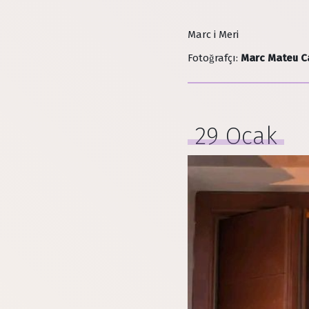
Marc i Meri
Fotoğrafçı
:
Marc Mateu C
29 Ocak