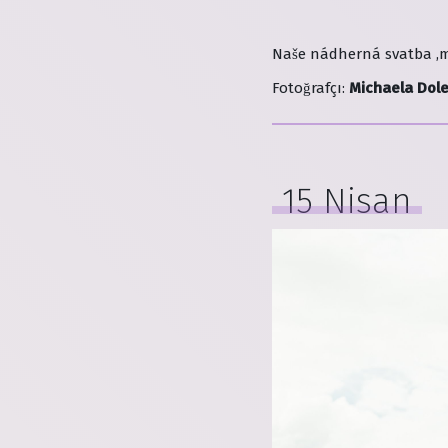
Naše nádherná svatba ,m
Fotoğrafçı
:
Michaela Dole
15 Nisan