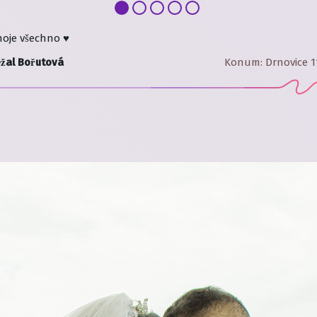
oje všechno ♥️
žal Bořutová
Konum
:
Drnovice 1