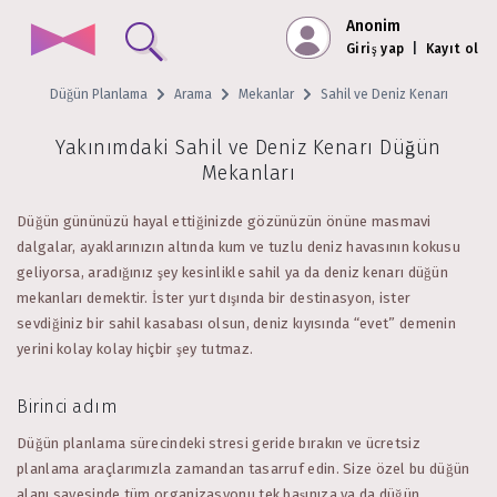
Anonim
Giriş yap
|
Kayıt ol
Düğün Planlama
Arama
Mekanlar
Sahil ve Deniz Kenarı
Yakınımdaki Sahil ve Deniz Kenarı Düğün
Mekanları
Düğün gününüzü hayal ettiğinizde gözünüzün önüne masmavi
dalgalar, ayaklarınızın altında kum ve tuzlu deniz havasının kokusu
geliyorsa, aradığınız şey kesinlikle sahil ya da deniz kenarı düğün
mekanları demektir. İster yurt dışında bir destinasyon, ister
sevdiğiniz bir sahil kasabası olsun, deniz kıyısında “evet” demenin
yerini kolay kolay hiçbir şey tutmaz.
Birinci adım
Düğün planlama sürecindeki stresi geride bırakın ve ücretsiz
planlama araçlarımızla zamandan tasarruf edin. Size özel bu düğün
alanı sayesinde tüm organizasyonu tek başınıza ya da düğün