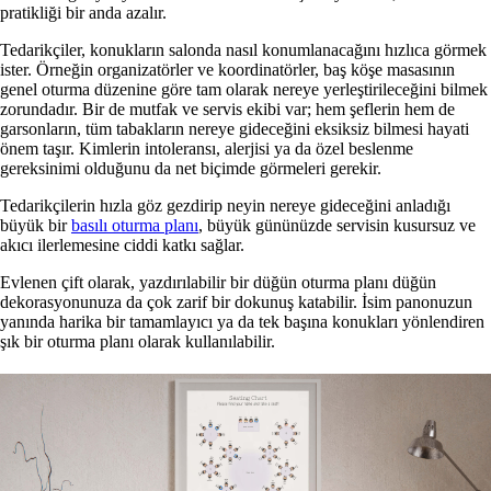
pratikliği bir anda azalır.
Tedarikçiler, konukların salonda nasıl konumlanacağını hızlıca görmek
ister. Örneğin organizatörler ve koordinatörler, baş köşe masasının
genel oturma düzenine göre tam olarak nereye yerleştirileceğini bilmek
zorundadır. Bir de mutfak ve servis ekibi var; hem şeflerin hem de
garsonların, tüm tabakların nereye gideceğini eksiksiz bilmesi hayati
önem taşır. Kimlerin intoleransı, alerjisi ya da özel beslenme
gereksinimi olduğunu da net biçimde görmeleri gerekir.
Tedarikçilerin hızla göz gezdirip neyin nereye gideceğini anladığı
büyük bir
basılı oturma planı
, büyük gününüzde servisin kusursuz ve
akıcı ilerlemesine ciddi katkı sağlar.
Evlenen çift olarak, yazdırılabilir bir düğün oturma planı düğün
dekorasyonunuza da çok zarif bir dokunuş katabilir. İsim panonuzun
yanında harika bir tamamlayıcı ya da tek başına konukları yönlendiren
şık bir oturma planı olarak kullanılabilir.