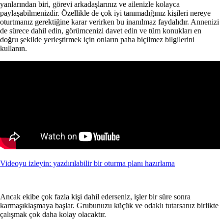
yanlarından biri, görevi arkadaşlarınız ve ailenizle kolayca
paylaşabilmenizdir. Özellikle de çok iyi tanımadığınız kişileri nereye
oturtmanız gerektiğine karar verirken bu inanılmaz faydalıdır. Annenizi
de sürece dahil edin, görümcenizi davet edin ve tüm konukları en
doğru şekilde yerleştirmek için onların paha biçilmez bilgilerini
kullanın.
Videoyu izleyin: yazdırılabilir bir oturma planı hazırlama
Ancak ekibe çok fazla kişi dahil ederseniz, işler bir süre sonra
karmaşıklaşmaya başlar. Grubunuzu küçük ve odaklı tutarsanız birlikte
çalışmak çok daha kolay olacaktır.