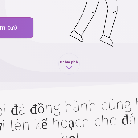
ám cưới
Khám phá
ôi đã đồng hành cùng
 thế giới lên k
ưới t
ơ c