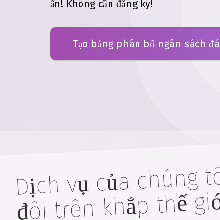
ẩn!
Không cần đăng ký!
Tạo bảng phân bổ ngân sách đ
Dịch vụ của chúng t
đôi trên khắp
m c
m