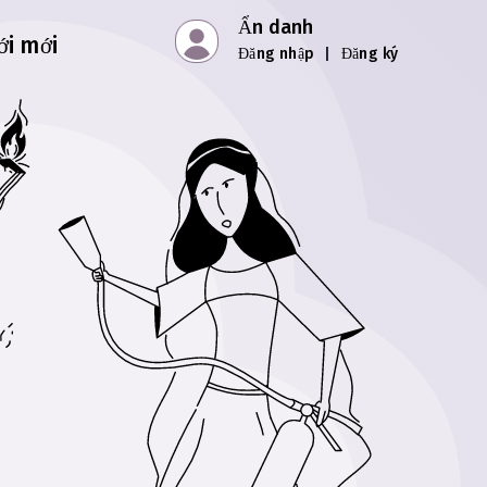
Ẩn danh
ới mới
Đăng nhập
|
Đăng ký