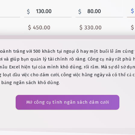
hoành tráng với 500 khách tại ngoại ô hay một buổi lễ ấm cún
nơi và giúp bạn quản lý tài chính rõ ràng. Công cụ này rất phù
mẫu Excel hiện tại của mình khó dùng, rối rắm. Mà sự dễ sử dụ
g loạt đầu việc cho đám cưới, công việc hằng ngày và có thể cả
t bảng ngân sách khó dùng.
Mở công cụ tính ngân sách đám cưới