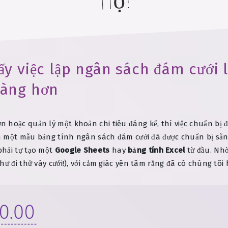
họ!
ấy việc lập ngân sách đám cưới l
hàng hơn
 hoặc quản lý một khoản chi tiêu đáng kể, thì việc chuẩn bị 
cần một mẫu bảng tính ngân sách đám cưới đã được chuẩn bị sẵ
phải tự tạo một
Google Sheets
hay
bảng tính Excel
từ đầu. Nhờ
ư đi thử váy cưới!), với cảm giác yên tâm rằng đã có chúng tôi 