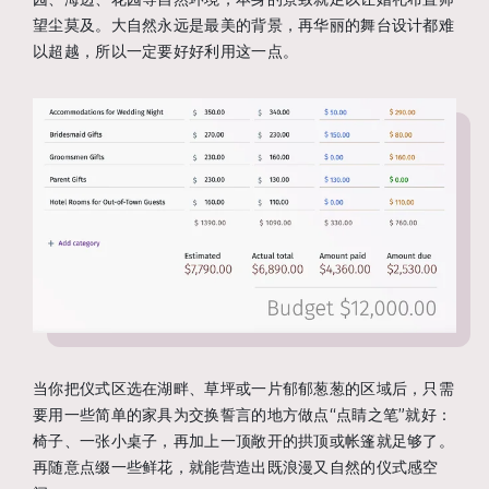
望尘莫及。大自然永远是最美的背景，再华丽的舞台设计都难
以超越，所以一定要好好利用这一点。
当你把仪式区选在湖畔、草坪或一片郁郁葱葱的区域后，只需
要用一些简单的家具为交换誓言的地方做点“点睛之笔”就好：
椅子、一张小桌子，再加上一顶敞开的拱顶或帐篷就足够了。
再随意点缀一些鲜花，就能营造出既浪漫又自然的仪式感空