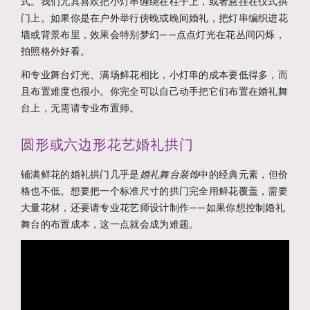
式。我们尤其喜欢把小灯串缠绕在柱子上，或者悬挂在仪式拱
门上。如果你是在户外举行傍晚或晚间婚礼，把灯串编织进花
墙或背景布里，效果会特别梦幻——点点灯光在花丛间闪烁，
拍照格外好看。
和专业舞台灯光、满场鲜花相比，小灯串的成本要低得多，而
且布置难度也很小。你完全可以自己动手把它们布置在婚礼舞
台上，无需请专业布置师。
圆形或六边形花艺婚礼拱门
铺满鲜花的婚礼拱门几乎是
婚礼舞台装饰
中的经典元素，但价
格也不低。想要把一个标准尺寸的拱门完全用鲜花覆盖，需要
大量花材，还要请专业花艺师设计制作——如果你想控制婚礼
舞台的布置成本，这一点就会成为难题。