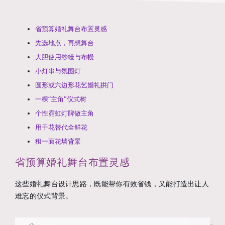
省预算婚礼舞台布置灵感
先选地点，再想舞台
大胆使用纱幔与布幔
小灯串与氛围灯
圆形或六边形花艺婚礼拱门
一棵“主角”仪式树
个性霓虹灯牌做主角
用干花替代全鲜花
租一面花墙背景
省预算婚礼舞台布置灵感
这些婚礼舞台设计思路，既能帮你有效省钱，又能打造出让人
难忘的仪式背景。