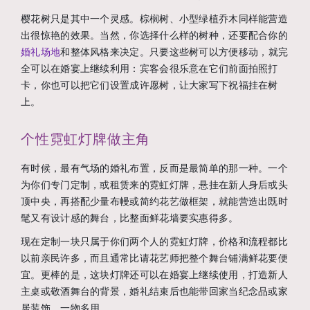
樱花树只是其中一个灵感。棕榈树、小型绿植乔木同样能营造
出很惊艳的效果。当然，你选择什么样的树种，还要配合你的
婚礼场地
和整体风格来决定。只要这些树可以方便移动，就完
全可以在婚宴上继续利用：宾客会很乐意在它们前面拍照打
卡，你也可以把它们设置成许愿树，让大家写下祝福挂在树
上。
个性霓虹灯牌做主角
有时候，最有气场的婚礼布置，反而是最简单的那一种。一个
为你们专门定制，或租赁来的霓虹灯牌，悬挂在新人身后或头
顶中央，再搭配少量布幔或简约花艺做框架，就能营造出既时
髦又有设计感的舞台，比整面鲜花墙要实惠得多。
现在定制一块只属于你们两个人的霓虹灯牌，价格和流程都比
以前亲民许多，而且通常比请花艺师把整个舞台铺满鲜花要便
宜。更棒的是，这块灯牌还可以在婚宴上继续使用，打造新人
主桌或敬酒舞台的背景，婚礼结束后也能带回家当纪念品或家
居装饰，一物多用。