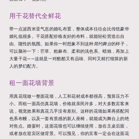
用干花替代全鲜花
带一点波西米亚气息的婚礼布置，整体成本往往会比传统豪华
婚礼低很多。干花搭配价格友好的布料，就能轻松营造出自
由、随性的氛围。如果你一时想象不到这种
简约舞台
的样子，
可以脑补一下：芒草、粗麻布、柔和的浅色系、蜡烛，再加上
大量干花——这就是一对酷酷又有品味、同时又精打细算的新
人的梦幻配方。
租一面花墙背景
用真花现做一整面花墙，人工和花材成本都很高，预算压力不
小。而租一面高仿真花墙，价格就亲民许多，对大多数宾客来
说，视觉效果和真花几乎没有差别。这样的花墙如果再搭配同
色系布幔，以及一套有质感的新人座椅，就能成为舞台上的绝
对焦点。婚宴时，这面花墙也可以继续使用，放在主桌后面，
或者放在迎宾区做背景。可以预见，你的宾客一定会在这面花