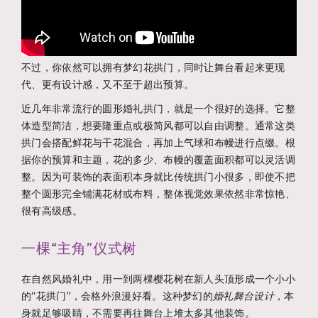
不过，你依然可以拥有梦幻花拱门，同时让舞台看起来更现
代、更有设计感，又不至于超出预算。
近几年非常流行的圆形婚礼拱门，就是一个很好的选择。它整
体造型简洁，想要隆重点或极简风都可以自由调整。通常这类
拱门会搭配鲜花与干花混合，再加上气球和布幔进行点缀。根
据你的预算和主题，花的多少、布幔的覆盖面积都可以灵活调
整。因为可装饰的表面积本身就比传统拱门小很多，即使不把
整个圆形完全铺满花材或布料，整体视觉效果依然非常惊艳、
很有高级感。
一棵“主角”仪式树
在自然风婚礼中，用一到两棵樱花树在新人头顶形成一个小小
的“花拱门”，会格外浪漫好看。这种梦幻的
婚礼舞台设计
，本
身就足够吸睛，不需要再往舞台上堆太多其他装饰。