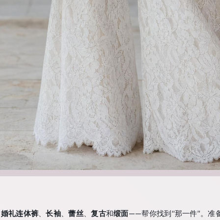
—
婚礼连体裤
、
长袖
、
蕾丝
、
复古
和
缎面
——帮你找到“那一件”。准