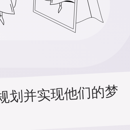
我
们
的
服
务
已
经
帮
助
全
球
成
千
上
万
对
新
人
规
划
并
实
现
他
们
的
梦
想
婚
礼