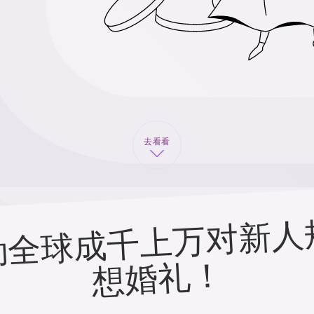
去看看
！