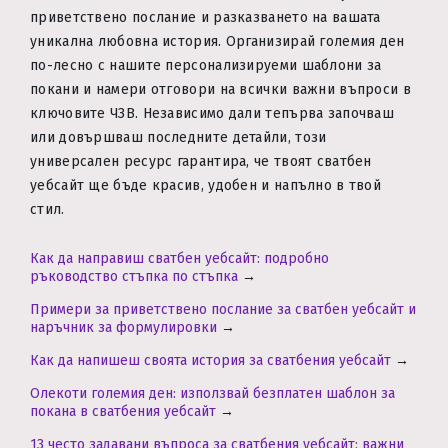
приветствено послание и разказването на вашата
уникална любовна история. Организирай големия ден
по-лесно с нашите персонализируеми шаблони за
покани и намери отговори на всички важни въпроси в
ключовите ЧЗВ. Независимо дали тепърва започваш
или довършваш последните детайли, този
универсален ресурс гарантира, че твоят сватбен
уебсайт ще бъде красив, удобен и напълно в твой
стил.
Как да направиш сватбен уебсайт: подробно
ръководство стъпка по стъпка
→
Примери за приветствено послание за сватбен уебсайт и
наръчник за формулировки
→
Как да напишеш своята история за сватбения уебсайт
→
Олекоти големия ден: използвай безплатен шаблон за
покана в сватбения уебсайт
→
13 често задавани въпроса за сватбения уебсайт: важни