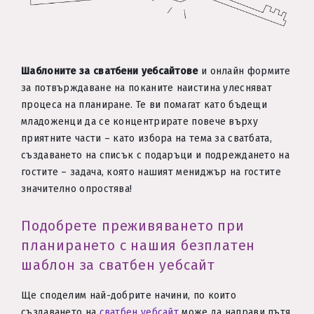
Шаблоните за сватбени уебсайтове
и онлайн формите
за потвърждаване на поканите наистина улесняват
процеса на планиране. Те ви помагат като бъдещи
младоженци да се концентрирате повече върху
приятните части – като избора на тема за сватбата,
създаването на списък с подаръци и подреждането на
гостите – задача, която нашият мениджър на гостите
значително опростява!
Подобрете преживяването при
планирането с нашия безплатен
шаблон за сватбен уебсайт
Ще споделим най-добрите начини, по които
създаването на
сватбен уебсайт
може да направи пътя