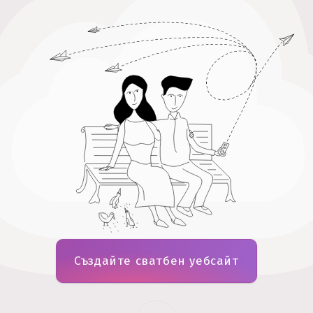
Създайте сватбен уебсайт