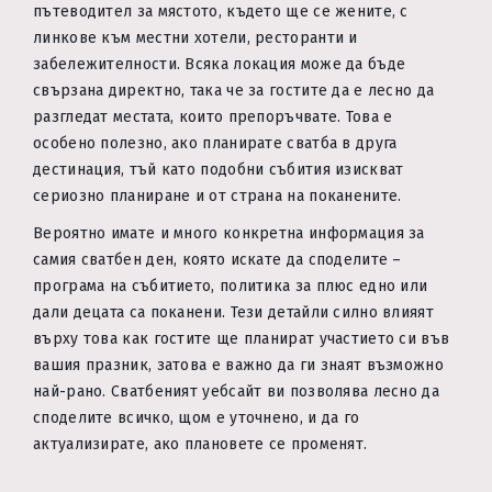
пътеводител за мястото, където ще се жените, с
линкове към местни хотели, ресторанти и
забележителности. Всяка локация може да бъде
свързана директно, така че за гостите да е лесно да
разгледат местата, които препоръчвате. Това е
особено полезно, ако планирате сватба в друга
дестинация, тъй като подобни събития изискват
сериозно планиране и от страна на поканените.
Вероятно имате и много конкретна информация за
самия сватбен ден, която искате да споделите –
програма на събитието, политика за плюс едно или
дали децата са поканени. Тези детайли силно влияят
върху това как гостите ще планират участието си във
вашия празник, затова е важно да ги знаят възможно
най-рано. Сватбеният уебсайт ви позволява лесно да
споделите всичко, щом е уточнено, и да го
актуализирате, ако плановете се променят.