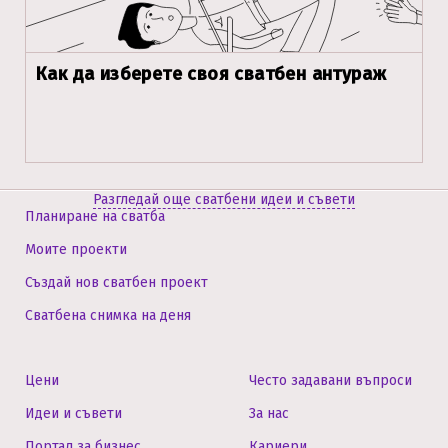
Как да изберете своя сватбен антураж
Разгледай още сватбени идеи и съвети
Планиране на сватба
Моите проекти
Създай нов сватбен проект
Сватбена снимка на деня
Цени
Често задавани въпроси
Идеи и съвети
За нас
Портал за бизнес
Кариери