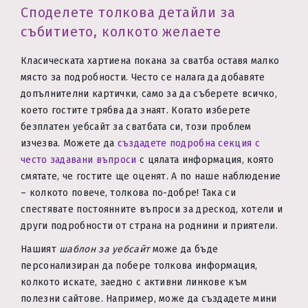
Споделете толкова детайли за
събитието, колкото желаете
Класическата хартиена покана за сватба оставя малко
място за подробности. Често се налага да добавяте
допълнителни картички, само за да съберете всичко,
което гостите трябва да знаят. Когато изберете
безплатен уебсайт за сватбата си, този проблем
изчезва. Можете да
създадете подробна секция с
често задавани въпроси
с цялата информация, която
смятате, че гостите ще оценят. А по наше наблюдение
– колкото повече, толкова по-добре! Така си
спестявате постоянните въпроси за дрескод, хотели и
други подробности от страна на роднини и приятели.
Нашият
шаблон за уебсайт
може да бъде
персонализиран да побере толкова информация,
колкото искате, заедно с активни линкове към
полезни сайтове. Например, може да създадете мини