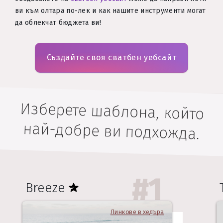
ви към олтара по-лек и как нашите инструменти могат
да облекчат бюджета ви!
Създайте своя сватбен уебсайт
Изберете шаблона, който
най-добре ви подхожда.
#
1
Breeze
Линкове в хедъра