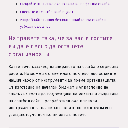
Създайте вълнение около вашата перфектна сватба
Спестете от сватбения бюджет
Изпробвайте нашия безплатен шаблон за сватбен
уебсайт още днес
Направете така, че за вас и гостите
ви да е лесно да останете
организирани
Както вече казахме, планирането на сватба е сериозна
работа. Но може да стане много по-леко, ако оставите
нашия набор от инструменти да поеме организацията.
От изготвяне на начален бюджет и управление на
списъка с гости до подреждане на местата и създаване
на сватбен сайт – разработили сме ключови
инструменти за планиране, които ще ви предпазят от
усещането, че всичко ви идва в повече.