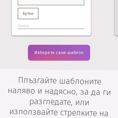
Бутон
Рамка
Изберете своя шаблон
Плъзгайте шаблоните
наляво и надясно, за да ги
разгледате, или
използвайте стрелките на
клавиатурата, за да