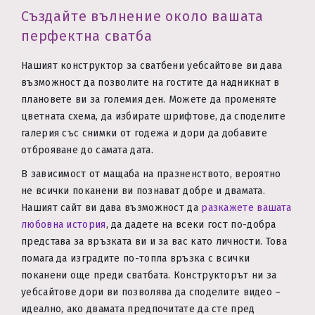
Създайте вълнение около вашата
перфектна сватба
Нашият конструктор за сватбени уебсайтове ви дава
възможност да позволите на гостите да надникнат в
плановете ви за големия ден. Можете да променяте
цветната схема, да избирате шрифтове, да споделите
галерия със снимки от годежа и дори да добавите
отброяване до самата дата.
В зависимост от мащаба на празненството, вероятно
не всички поканени ви познават добре и двамата.
Нашият сайт ви дава възможност да
разкажете вашата
любовна история
, да дадете на всеки гост по-добра
представа за връзката ви и за вас като личности. Това
помага да изградите по-топла връзка с всички
поканени още преди сватбата. Конструкторът ни за
уебсайтове дори ви позволява да споделите видео –
идеално, ако двамата предпочитате да сте пред