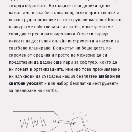
твърди обратното. Но същите тези двойки ще ви
кажат и че всяка безсънна нощ, всяко притеснение и
всяко трудно решение са си стрували напълно! Когато
планирахме собствената си сватба, и ние усетихме
своя дял стрес и разочарования. Отчасти заради
липсата на достъпни онлайн инструменти и насоки за
сватбено планиране. Бюджетът ни беше доста по-
скромен от средния и просто не можехме да си
представим да дадем още пари за софтуер, който да
ни помага в организацията. Именно това преживяване
ни вдъхнови да създадем нашия безплатен
шаблон за
сватбен уебсайт
и цял набор безплатни инструменти
за планиране на сватба.