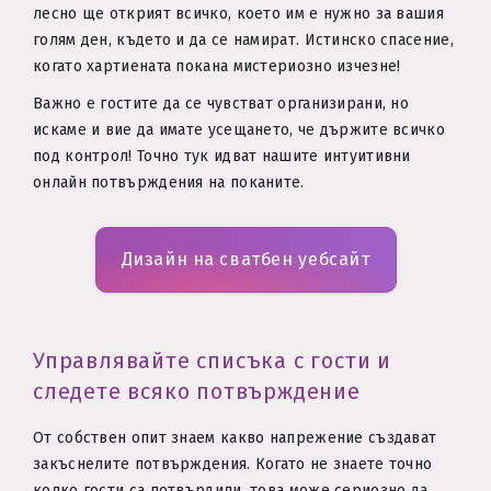
лесно ще открият всичко, което им е нужно за вашия
голям ден, където и да се намират. Истинско спасение,
когато хартиената покана мистериозно изчезне!
Важно е гостите да се чувстват организирани, но
искаме и вие да имате усещането, че държите всичко
под контрол! Точно тук идват нашите интуитивни
онлайн потвърждения на поканите.
Дизайн на сватбен уебсайт
Управлявайте списъка с гости и
следете всяко потвърждение
От собствен опит знаем какво напрежение създават
закъснелите потвърждения. Когато не знаете точно
колко гости са потвърдили, това може сериозно да