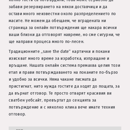
забави резервирането на някои доставчици и да
остави много неизвестни около разпределението по
масите. Не можем да обещаем, че вградената ни
страница за онлайн потвърждения ще накара всички
ваши близки да отговорят навреме, но сме сигурни, че
ще направи процеса много по-лесен.
Традиционните „save the date“ картички и покани
изискват много време за изработка, изпращане и
връщане. Нашата онлайн система премахва целия този
етап и прави потвърждаването на поканите по-бързо
и удобно за всички. Няма чакане писмата да
пристигнат, нито нужда гостите да ходят до пощата, за
да върнат отговор. Те просто отварят красивия ви
сватбен уебсайт, превъртат до секцията за
потвърждение и с няколко клика вече имате техния
отговор.