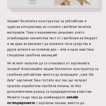
Нашият безплатен конструктор за уебсайтове е
чудесна алтернатива на скъпите сватбени печатни
материали. Това е икономично решение, което
освобождава значителна част от сватбения ви бюджет
и ви дава възможност да вложите тези средства в
други аспекти на големия ден – или в една наистина
специална сватбена ваканция!
Не искате напълно да се отказвате от хартиените
покани? Използвайте нашия безплатен конструктор за
сватбени уебсайтове вместо да изпращате „save the
date“ картички! Така гостите все пак ще получат
красиво изработена сватбена покана, но без
допълнителния разход за предварителни известия.
Можете също така да комбинирате
онлайн
потвържденията
с хартиена покана, вместо да