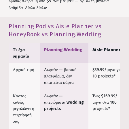
εφάπαξ πληρωμή από $9 ανά project — όχι άλλη μηνιαία
βαθμίδα. Δίπλα δίπλα:
Planning Pod vs Aisle Planner vs
HoneyBook vs Planning.Wedding
Τι έχει
Planning.Wedding
Aisle Planner
σημασία
Αρχική τιμή
Δωρεάν — βασική
$39.99/μήνα για
πλατφόρμα, δεν
10 projects*
απαιτείται κάρτα
Κόστος
Δωρεάν —
Έως $169.99/
καθώς
απεριόριστα wedding
μήνα στα 100
μεγαλώνει η
projects
projects*
επιχείρησή
σας