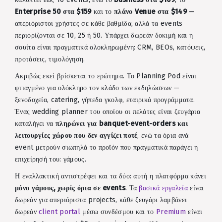
Enterprise 50 στα $159
και το
πλάνο Venue στα $149
—
απεριόριστοι χρήστες σε κάθε βαθμίδα, αλλά τα events
περιορίζονται σε 10, 25 ή 50. Υπάρχει δωρεάν δοκιμή και η
σουίτα είναι πραγματικά ολοκληρωμένη: CRM, BEOs, κατόψεις,
προτάσεις, τιμολόγηση.
Ακριβώς εκεί βρίσκεται το ερώτημα. Το Planning Pod είναι
φτιαγμένο για ολόκληρο τον κλάδο των εκδηλώσεων —
ξενοδοχεία, catering, γήπεδα γκολφ, εταιρικά προγράμματα.
Ένας wedding planner του οποίου οι πελάτες είναι ζευγάρια
καταλήγει να
πληρώνει για banquet-event-orders και
λειτουργίες χώρου που δεν αγγίζει ποτέ
, ενώ τα όρια ανά
event μετρούν σιωπηλά το προϊόν που πραγματικά παράγει η
επιχείρησή του: γάμους.
Η εναλλακτική αντιστρέφει και τα δύο: αυτή η πλατφόρμα κάνει
μόνο γάμους, χωρίς όρια σε events
. Τα
βασικά εργαλεία
είναι
δωρεάν για απεριόριστα projects, κάθε ζευγάρι λαμβάνει
δωρεάν
client portal
μέσω συνδέσμου και το
Premium
είναι