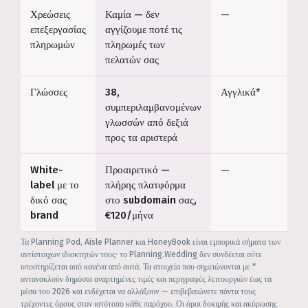
Χρεώσεις
Καμία — δεν
—
επεξεργασίας
αγγίζουμε ποτέ τις
πληρωμών
πληρωμές των
πελατών σας
Γλώσσες
38,
Αγγλικά*
συμπεριλαμβανομένων
γλωσσών από δεξιά
προς τα αριστερά
White-
Προαιρετικό —
—
label με το
πλήρης πλατφόρμα
δικό σας
στο subdomain σας,
brand
€120/μήνα
Τα Planning Pod, Aisle Planner και HoneyBook είναι εμπορικά σήματα των
αντίστοιχων ιδιοκτητών τους· το Planning.Wedding δεν συνδέεται ούτε
υποστηρίζεται από κανένα από αυτά. Τα στοιχεία που σημειώνονται με *
αντανακλούν δημόσια αναρτημένες τιμές και περιγραφές λειτουργιών έως τα
μέσα του 2026 και ενδέχεται να αλλάξουν — επιβεβαιώνετε πάντα τους
τρέχοντες όρους στον ιστότοπο κάθε παρόχου. Οι όροι δοκιμής και ακύρωσης