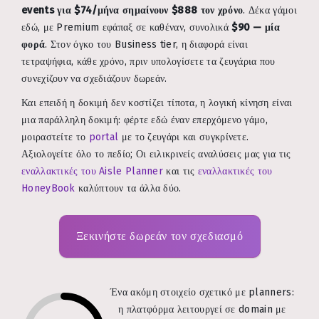
events για $74/μήνα σημαίνουν $888 τον χρόνο
. Δέκα γάμοι
εδώ, με Premium εφάπαξ σε καθέναν, συνολικά
$90 — μία
φορά
. Στον όγκο του Business tier, η διαφορά είναι
τετραψήφια, κάθε χρόνο, πριν υπολογίσετε τα ζευγάρια που
συνεχίζουν να σχεδιάζουν δωρεάν.
Και επειδή η δοκιμή δεν κοστίζει τίποτα, η λογική κίνηση είναι
μια παράλληλη δοκιμή: φέρτε εδώ έναν επερχόμενο γάμο,
μοιραστείτε το
portal
με το ζευγάρι και συγκρίνετε.
Αξιολογείτε όλο το πεδίο; Οι ειλικρινείς αναλύσεις μας για τις
εναλλακτικές του Aisle Planner
και τις
εναλλακτικές του
HoneyBook
καλύπτουν τα άλλα δύο.
Ξεκινήστε δωρεάν τον σχεδιασμό
Ένα ακόμη στοιχείο σχετικό με planners:
η πλατφόρμα λειτουργεί σε domain με