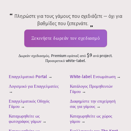
Πληρώστε για τους γάμους που σχεδιάζετε — όχι για
βαθμίδες που ξεπερνάτε.
Ξεκινήστε δωρεάν τον σχεδιασμό
$9
Δωρεάν σχεδιασμός. Premium εφάπαξ από
ανά project.
Προαιρετικό white-label.
Επαγγελματικό Portal
→
White‑label Ενσωμάτωση
→
Λογισμικό για Επαγγελματίες
Κατάλογος Προμηθευτών
→
Γάμου
→
Επαγγελματικός Οδηγός
Διαφημίστε την επιχείρησή
Γάμου
→
σας για γάμους
→
Καταχωρηθείτε ως
Καταχωρηθείτε ως χώρος
φωτογράφος γάμων
→
γάμου
→