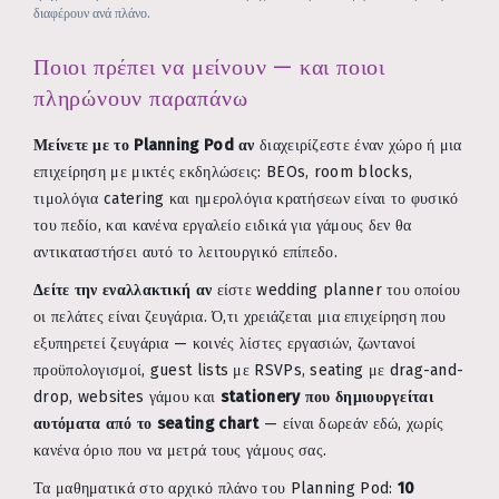
διαφέρουν ανά πλάνο.
Ποιοι πρέπει να μείνουν — και ποιοι
πληρώνουν παραπάνω
Μείνετε με το Planning Pod αν
διαχειρίζεστε έναν χώρο ή μια
επιχείρηση με μικτές εκδηλώσεις: BEOs, room blocks,
τιμολόγια catering και ημερολόγια κρατήσεων είναι το φυσικό
του πεδίο, και κανένα εργαλείο ειδικά για γάμους δεν θα
αντικαταστήσει αυτό το λειτουργικό επίπεδο.
Δείτε την εναλλακτική αν
είστε wedding planner του οποίου
οι πελάτες είναι ζευγάρια. Ό,τι χρειάζεται μια επιχείρηση που
εξυπηρετεί ζευγάρια — κοινές λίστες εργασιών, ζωντανοί
προϋπολογισμοί, guest lists με RSVPs, seating με drag-and-
drop, websites γάμου και
stationery που δημιουργείται
αυτόματα από το seating chart
— είναι δωρεάν εδώ, χωρίς
κανένα όριο που να μετρά τους γάμους σας.
Τα μαθηματικά στο αρχικό πλάνο του Planning Pod:
10