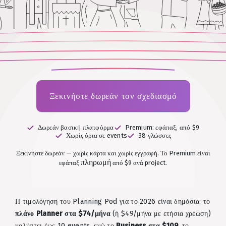
Ξεκινήστε δωρεάν τον σχεδιασμό
Δωρεάν βασική πλατφόρμα
Premium: εφάπαξ, από $9
Χωρίς όρια σε events
38 γλώσσες
Ξεκινήστε δωρεάν — χωρίς κάρτα και χωρίς εγγραφή.
Το Premium είναι
πληρωμή
εφάπαξ
από $9 ανά project.
Η τιμολόγηση του Planning Pod για το 2026 είναι δημόσια: το
πλάνο Planner στα $74/μήνα
(ή $49/μήνα με ετήσια χρέωση)
καλύπτει έως 10 events, ενώ το
Business στα $109
, το