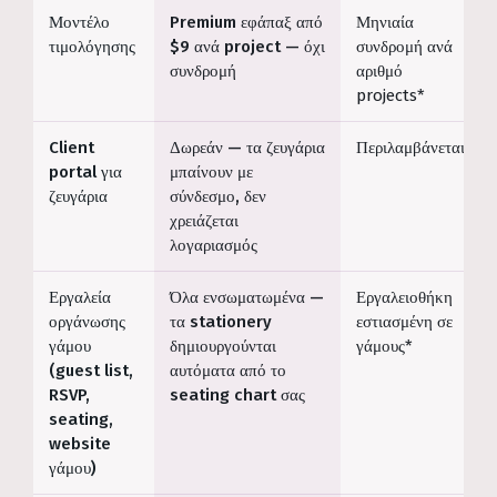
Μοντέλο
Premium εφάπαξ από
Μηνιαία
τιμολόγησης
$9 ανά project — όχι
συνδρομή ανά
συνδρομή
αριθμό
projects*
Client
Δωρεάν — τα ζευγάρια
Περιλαμβάνεται*
portal για
μπαίνουν με
ζευγάρια
σύνδεσμο, δεν
χρειάζεται
λογαριασμός
Εργαλεία
Όλα ενσωματωμένα —
Εργαλειοθήκη
οργάνωσης
τα stationery
εστιασμένη σε
γάμου
δημιουργούνται
γάμους*
(guest list,
αυτόματα από το
RSVP,
seating chart σας
seating,
website
γάμου)