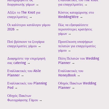
Καταχωρηθείτε ως
Εναλλακτικές του The Knot
διοργανωτής γάμων
→
για επαγγελματίες
→
Αξίζει το The Knot για
Κόστος καταχώρισης στο
επαγγελματίες;
→
WeddingWire
→
Οι καλύτεροι κατάλογοι γάμου
Πώς να εξασφαλίσετε
2026
→
περισσότερες κρατήσεις
γάμων
→
Πού βρίσκουν τα ζευγάρια
Προσέλκυση υποψήφιων
επαγγελματίες γάμου
→
πελατών για επαγγελματίες
γάμου
→
Διαφημίστε την επιχείρησή
Πύλη Πελατών του Wedding
σας catering
→
Planner
→
Εναλλακτικές του Aisle
Εναλλακτικές του
Planner
→
HoneyBook
→
Εναλλακτικές του Planning
Οδηγός Πακέτων Wedding
Pod
→
Planner
→
Οδηγός Πακέτων
Φωτογράφισης Γάμου
→