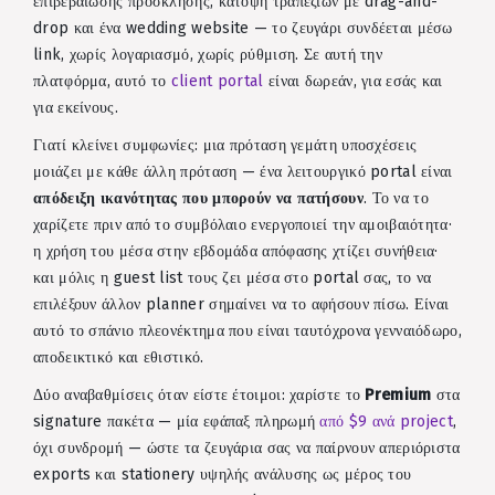
επιβεβαίωσης πρόσκλησης, κάτοψη τραπεζιών με drag-and-
drop και ένα wedding website — το ζευγάρι συνδέεται μέσω
link, χωρίς λογαριασμό, χωρίς ρύθμιση. Σε αυτή την
πλατφόρμα, αυτό το
client portal
είναι δωρεάν, για εσάς και
για εκείνους.
Γιατί κλείνει συμφωνίες: μια πρόταση γεμάτη υποσχέσεις
μοιάζει με κάθε άλλη πρόταση — ένα λειτουργικό portal είναι
απόδειξη ικανότητας που μπορούν να πατήσουν
. Το να το
χαρίζετε πριν από το συμβόλαιο ενεργοποιεί την αμοιβαιότητα·
η χρήση του μέσα στην εβδομάδα απόφασης χτίζει συνήθεια·
και μόλις η guest list τους ζει μέσα στο portal σας, το να
επιλέξουν άλλον planner σημαίνει να το αφήσουν πίσω. Είναι
αυτό το σπάνιο πλεονέκτημα που είναι ταυτόχρονα γενναιόδωρο,
αποδεικτικό και εθιστικό.
Δύο αναβαθμίσεις όταν είστε έτοιμοι: χαρίστε το
Premium
στα
signature πακέτα — μία εφάπαξ πληρωμή
από $9 ανά project
,
όχι συνδρομή — ώστε τα ζευγάρια σας να παίρνουν απεριόριστα
exports και stationery υψηλής ανάλυσης ως μέρος του