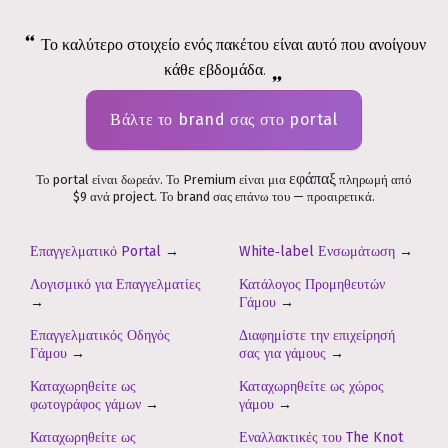
Το καλύτερο στοιχείο ενός πακέτου είναι αυτό που ανοίγουν
κάθε εβδομάδα.
Βάλτε το brand σας στο portal
εφάπαξ
Το portal είναι δωρεάν. Το Premium είναι μια
πληρωμή από
$9 ανά project. Το brand σας επάνω του — προαιρετικά.
Επαγγελματικό Portal
→
White‑label Ενσωμάτωση
→
Λογισμικό για Επαγγελματίες
Κατάλογος Προμηθευτών
→
Γάμου
→
Επαγγελματικός Οδηγός
Διαφημίστε την επιχείρησή
Γάμου
→
σας για γάμους
→
Καταχωρηθείτε ως
Καταχωρηθείτε ως χώρος
φωτογράφος γάμων
→
γάμου
→
Καταχωρηθείτε ως
Εναλλακτικές του The Knot