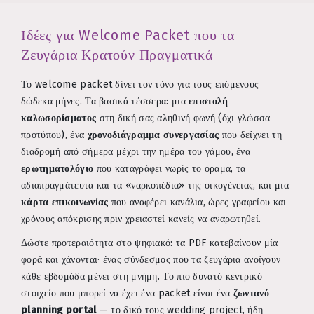
Ιδέες για Welcome Packet που τα
Ζευγάρια Κρατούν Πραγματικά
Το welcome packet δίνει τον τόνο για τους επόμενους
δώδεκα μήνες. Τα βασικά τέσσερα: μια
επιστολή
καλωσορίσματος
στη δική σας αληθινή φωνή (όχι γλώσσα
προτύπου), ένα
χρονοδιάγραμμα συνεργασίας
που δείχνει τη
διαδρομή από σήμερα μέχρι την ημέρα του γάμου, ένα
ερωτηματολόγιο
που καταγράφει νωρίς το όραμα, τα
αδιαπραγμάτευτα και τα «ναρκοπέδια» της οικογένειας, και μια
κάρτα επικοινωνίας
που αναφέρει κανάλια, ώρες γραφείου και
χρόνους απόκρισης πριν χρειαστεί κανείς να αναρωτηθεί.
Δώστε προτεραιότητα στο ψηφιακό: τα PDF κατεβαίνουν μία
φορά και χάνονται· ένας σύνδεσμος που τα ζευγάρια ανοίγουν
κάθε εβδομάδα μένει στη μνήμη. Το πιο δυνατό κεντρικό
στοιχείο που μπορεί να έχει ένα packet είναι ένα
ζωντανό
planning portal
— το δικό τους wedding project, ήδη