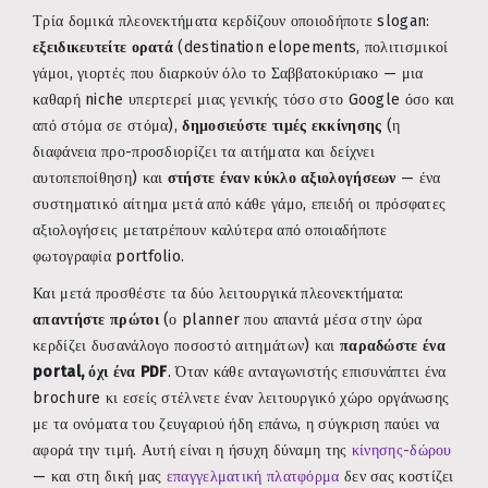
Τρία δομικά πλεονεκτήματα κερδίζουν οποιοδήποτε slogan:
εξειδικευτείτε ορατά
(destination elopements, πολιτισμικοί
γάμοι, γιορτές που διαρκούν όλο το Σαββατοκύριακο — μια
καθαρή niche υπερτερεί μιας γενικής τόσο στο Google όσο και
από στόμα σε στόμα),
δημοσιεύστε τιμές εκκίνησης
(η
διαφάνεια προ-προσδιορίζει τα αιτήματα και δείχνει
αυτοπεποίθηση) και
στήστε έναν κύκλο αξιολογήσεων
— ένα
συστηματικό αίτημα μετά από κάθε γάμο, επειδή οι πρόσφατες
αξιολογήσεις μετατρέπουν καλύτερα από οποιαδήποτε
φωτογραφία portfolio.
Και μετά προσθέστε τα δύο λειτουργικά πλεονεκτήματα:
απαντήστε πρώτοι
(ο planner που απαντά μέσα στην ώρα
κερδίζει δυσανάλογο ποσοστό αιτημάτων) και
παραδώστε ένα
portal, όχι ένα PDF
. Όταν κάθε ανταγωνιστής επισυνάπτει ένα
brochure κι εσείς στέλνετε έναν λειτουργικό χώρο οργάνωσης
με τα ονόματα του ζευγαριού ήδη επάνω, η σύγκριση παύει να
αφορά την τιμή. Αυτή είναι η ήσυχη δύναμη της
κίνησης-δώρου
— και στη δική μας
επαγγελματική πλατφόρμα
δεν σας κοστίζει