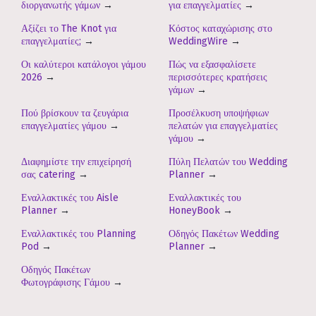
διοργανωτής γάμων
→
για επαγγελματίες
→
Αξίζει το The Knot για
Κόστος καταχώρισης στο
επαγγελματίες;
→
WeddingWire
→
Οι καλύτεροι κατάλογοι γάμου
Πώς να εξασφαλίσετε
2026
→
περισσότερες κρατήσεις
γάμων
→
Πού βρίσκουν τα ζευγάρια
Προσέλκυση υποψήφιων
επαγγελματίες γάμου
→
πελατών για επαγγελματίες
γάμου
→
Διαφημίστε την επιχείρησή
Πύλη Πελατών του Wedding
σας catering
→
Planner
→
Εναλλακτικές του Aisle
Εναλλακτικές του
Planner
→
HoneyBook
→
Εναλλακτικές του Planning
Οδηγός Πακέτων Wedding
Pod
→
Planner
→
Οδηγός Πακέτων
Φωτογράφισης Γάμου
→