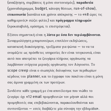
(αναζήτηση, συμβάσεις ή μόνο συντονισμός),
παραδοτέα
(χρονοδιάγραμμα, budget, κάτοψη θέσεων, run-of-show),
επικοινωνία
(κανάλια και χρόνοι απόκρισης — το «48 ώρες τις
καθημερινές» σώζει φιλίες) και
πρόγραμμα πληρωμών
(προκαταβολή, ορόσημα, τι επιστρέφεται).
Εξίσου σημαντική είναι η
λίστα με όσα δεν περιλαμβάνονται
.
Συναρμολόγηση μπομπονιέρων, επιπλέον εκδηλώσεις,
κατασκευή διακόσμησης, τρεξίματα για ψώνια — το να τα
ονομάζετε ως πρόσθετες υπηρεσίες δεν είναι τσιγκουνιά, είναι
αυτό που αποτρέπει τα ζευγάρια πλήρους οργάνωσης να
λαμβάνουν ενέργεια μερικής οργάνωσης τον Αύγουστο. Το
scope creep είναι ο σιωπηλός δολοφόνος των περιθωρίων
κέρδους του planner, και το έγγραφο του πακέτου είναι η μόνη
σας άμυνα γραμμένη εκ των προτέρων.
Συνδέστε κάθε γραμμή με ένα αποτέλεσμα που νιώθει το
ζευγάρι: όχι «12 email προμηθευτών τον μήνα» αλλά «οι
προμηθευτές σας επιβεβαιώνονται, παρακολουθούνται και
συντονίζονται — εσείς διαβάζετε μία σύνοψη την εβδομάδα».