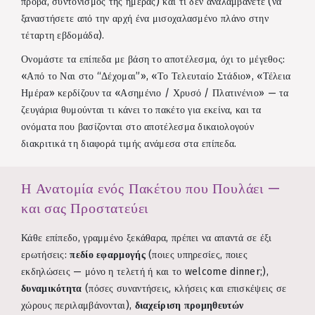
πρόβα, συντονισμός της ημέρας) και τι δεν αναλαμβάνετε (να
ξαναστήσετε από την αρχή ένα μισοχαλασμένο πλάνο στην
τέταρτη εβδομάδα).
Ονομάστε τα επίπεδα με βάση το αποτέλεσμα, όχι το μέγεθος:
«Από το Ναι στο “Δέχομαι”», «Το Τελευταίο Στάδιο», «Τέλεια
Ημέρα» κερδίζουν τα «Ασημένιο / Χρυσό / Πλατινένιο» — τα
ζευγάρια θυμούνται τι κάνει το πακέτο για εκείνα, και τα
ονόματα που βασίζονται στο αποτέλεσμα δικαιολογούν
διακριτικά τη διαφορά τιμής ανάμεσα στα επίπεδα.
Η Ανατομία ενός Πακέτου που Πουλάει —
και σας Προστατεύει
Κάθε επίπεδο, γραμμένο ξεκάθαρα, πρέπει να απαντά σε έξι
ερωτήσεις:
πεδίο εφαρμογής
(ποιες υπηρεσίες, ποιες
εκδηλώσεις — μόνο η τελετή ή και το welcome dinner;),
δυναμικότητα
(πόσες συναντήσεις, κλήσεις και επισκέψεις σε
χώρους περιλαμβάνονται),
διαχείριση προμηθευτών