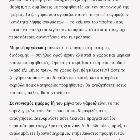
design, τις συμβάσεις με προμηθευτές και τον συντονισμό της
ημέρας. Τα ζευγάρια που αγοράζουν αυτό το επίπεδο αγοράζουν
ικανότητα λήψης αποφάσεων — το κείμενο του πακέτου σας
πρέπει να υπόσχεται λιγότερες αποφάσεις στο πιάτο τους, όχι
περισσότερες συναντήσεις στο ημερολόγιο.
Μερική οργάνωση
συναντά το ζευγάρι στη μέση της
διαδρομής — συνήθως αφού έχουν κλειστεί ο χώρος και μερικοί
βασικοί προμηθευτές. Ορίστε με ακρίβεια το σημείο εισόδου
(«από έξι μήνες πριν», «ο χώρος έχει ήδη κλειστεί») ώστε τα
ζευγάρια να αυτο-προσδιορίζονται σωστά, και καταγράψτε
ακριβώς ποιες κατηγορίες προμηθευτών θα αναζητήσετε εσείς
και ποιες απλώς θα συντονίσετε.
Συντονισμός ημέρας (ή του μήνα του γάμου)
είναι το πιο
παρεξηγημένο επίπεδο — και το πιο δημοφιλές στις
αναζητήσεις. Διευκρινίστε πότε ξεκινάτε πραγματικά (οι
περισσότεροι επαγγελματίες ξεκινούν 4–6 εβδομάδες πριν), τι
αναλαμβάνετε (χρονοδιάγραμμα, επιβεβαιώσεις προμηθευτών,