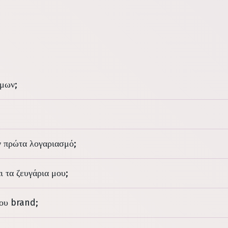
άμων;
ν πρώτα λογαριασμό;
ι τα ζευγάρια μου;
μου brand;