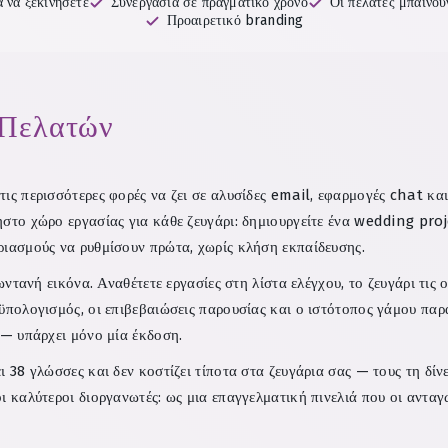
 να ξεκινήσετε
Συνεργασία σε πραγματικό χρόνο
Οι πελάτες μπαίνο
Προαιρετικό branding
 Πελατών
ις περισσότερες φορές να ζει σε αλυσίδες email, εφαρμογές chat κα
στο χώρο εργασίας για κάθε ζευγάρι: δημιουργείτε ένα wedding proje
ριασμούς να ρυθμίσουν πρώτα, χωρίς κλήση εκπαίδευσης.
ζωντανή εικόνα. Αναθέτετε εργασίες στη λίστα ελέγχου, το ζευγάρι τι
οϋπολογισμός, οι επιβεβαιώσεις παρουσίας και ο ιστότοπος γάμου πα
 — υπάρχει μόνο μία έκδοση.
 38 γλώσσες και δεν κοστίζει τίποτα στα ζευγάρια σας — τους τη δίνε
ι καλύτεροι διοργανωτές: ως μια επαγγελματική πινελιά που οι αντα