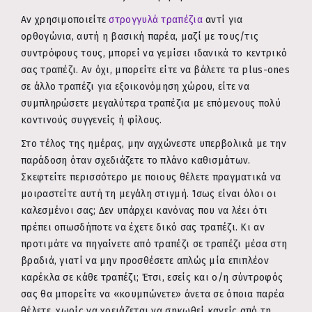
Αν χρησιμοποιείτε
στρογγυλά τραπέζια
αντί για
ορθογώνια, αυτή η βασική παρέα, μαζί με τους/τις
συντρόφους τους, μπορεί να γεμίσει ιδανικά το κεντρικό
σας τραπέζι. Αν όχι, μπορείτε είτε να βάλετε τα plus-ones
σε άλλο τραπέζι για εξοικονόμηση χώρου, είτε να
συμπληρώσετε μεγαλύτερα τραπέζια με επόμενους πολύ
κοντινούς συγγενείς ή φίλους.
Στο τέλος της ημέρας, μην αγχώνεστε υπερβολικά με την
παράδοση όταν σχεδιάζετε το πλάνο καθισμάτων.
Σκεφτείτε περισσότερο με ποιους θέλετε πραγματικά να
μοιραστείτε αυτή τη μεγάλη στιγμή. Ίσως είναι όλοι οι
καλεσμένοι σας; Δεν υπάρχει κανόνας που να λέει ότι
πρέπει οπωσδήποτε να έχετε δικό σας τραπέζι. Κι αν
προτιμάτε να πηγαίνετε από τραπέζι σε τραπέζι μέσα στη
βραδιά, γιατί να μην προσθέσετε απλώς μία επιπλέον
καρέκλα σε κάθε τραπέζι; Έτσι, εσείς και ο/η σύντροφός
σας θα μπορείτε να «κουμπώνετε» άνετα σε όποια παρέα
θέλετε, χωρίς να χρειάζεται να σηκωθεί κανείς από τη