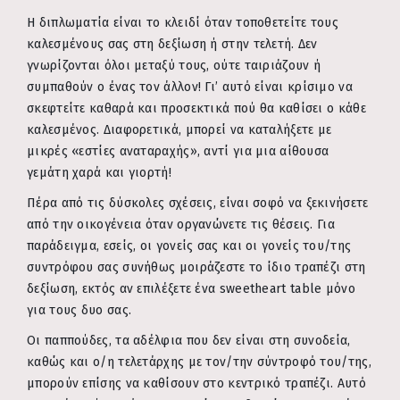
Η διπλωματία είναι το κλειδί όταν τοποθετείτε τους
καλεσμένους σας στη δεξίωση ή στην τελετή. Δεν
γνωρίζονται όλοι μεταξύ τους, ούτε ταιριάζουν ή
συμπαθούν ο ένας τον άλλον! Γι’ αυτό είναι κρίσιμο να
σκεφτείτε καθαρά και προσεκτικά πού θα καθίσει ο κάθε
καλεσμένος. Διαφορετικά, μπορεί να καταλήξετε με
μικρές «εστίες αναταραχής», αντί για μια αίθουσα
γεμάτη χαρά και γιορτή!
Πέρα από τις δύσκολες σχέσεις, είναι σοφό να ξεκινήσετε
από την οικογένεια όταν οργανώνετε τις θέσεις. Για
παράδειγμα, εσείς, οι γονείς σας και οι γονείς του/της
συντρόφου σας συνήθως μοιράζεστε το ίδιο τραπέζι στη
δεξίωση, εκτός αν επιλέξετε ένα sweetheart table μόνο
για τους δυο σας.
Οι παππούδες, τα αδέλφια που δεν είναι στη συνοδεία,
καθώς και ο/η τελετάρχης με τον/την σύντροφό του/της,
μπορούν επίσης να καθίσουν στο κεντρικό τραπέζι. Αυτό