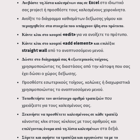
Ανεβάστε τη λίστα καλεσμένων σας σε Excel
στο ιδιωτικό
σας project ή προσθέστε τους καλεσμένους χειροκίνητα.
Ανοίξτε το διάγραμμα καθισμάτων δεξίωσης γάμου και
περιηγηθείτε στα στοιχεία που υπάρχουν ήδη στο πρότυπο
.
Κάντε κλικ στο κουμπί «edit»
για να ανοίξετε το πρότυπο.
Κάντε κλικ στο κουμπί «add element» και επιλέξτε
straight wall
από το αναπτυσσόμενο μενού.
Δώστε στο διάγραμμά σας 4 εξωτερικούς τοίχους
,
χρησιμοποιώντας τις διαστάσεις από την κάτοψη που σας
έχει δώσει ο χώρος δεξίωσης.
Προσθέστε εσωτερικούς τοίχους, κολώνες ή διαχωριστικά
χρησιμοποιώντας το αναπτυσσόμενο μενού.
Τοποθετήστε τον αντίστοιχο αριθμό τραπεζιών
που
χρειάζεστε για τους καλεσμένους σας.
Ξεκινήστε να προσθέτετε καλεσμένους σε κάθε τραπέζι
κάνοντας κλικ στους κύκλους με τους αριθμούς και
επιλέγοντας όνομα από τη λίστα καλεσμένων
στα δεξιά.
Σύρετε και αφήστε τα τραπέζια και οργανώστε τα με το