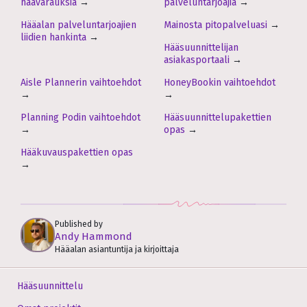
häävarauksia
→
palveluntarjoajia
→
Hääalan palveluntarjoajien
Mainosta pitopalveluasi
→
liidien hankinta
→
Hääsuunnittelijan
asiakasportaali
→
Aisle Plannerin vaihtoehdot
HoneyBookin vaihtoehdot
→
→
Planning Podin vaihtoehdot
Hääsuunnittelupakettien
→
opas
→
Hääkuvauspakettien opas
→
Published by
Andy Hammond
Hääalan asiantuntija ja kirjoittaja
Hääsuunnittelu