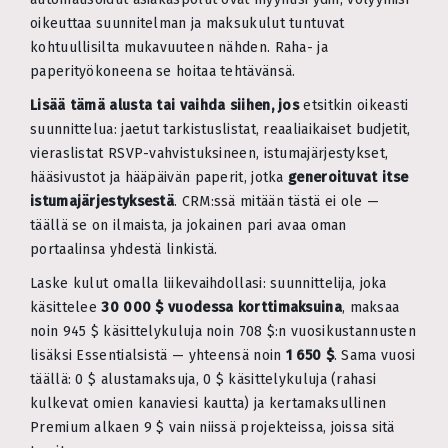
oikeuttaa suunnitelman ja maksukulut tuntuvat
kohtuullisilta mukavuuteen nähden. Raha- ja
paperityökoneena se hoitaa tehtävänsä.
Lisää tämä alusta tai vaihda siihen, jos
etsitkin oikeasti
suunnittelua: jaetut tarkistuslistat, reaaliaikaiset budjetit,
vieraslistat RSVP-vahvistuksineen, istumajärjestykset,
hääsivustot ja hääpäivän paperit, jotka
generoituvat itse
istumajärjestyksestä
. CRM:ssä mitään tästä ei ole —
täällä se on ilmaista, ja jokainen pari avaa oman
portaalinsa yhdestä linkistä.
Laske kulut omalla liikevaihdollasi: suunnittelija, joka
käsittelee
30 000 $ vuodessa korttimaksuina
, maksaa
noin 945 $ käsittelykuluja noin 708 $:n vuosikustannusten
lisäksi Essentialsistä — yhteensä noin
1 650 $
. Sama vuosi
täällä: 0 $ alustamaksuja, 0 $ käsittelykuluja (rahasi
kulkevat omien kanaviesi kautta) ja kertamaksullinen
Premium alkaen 9 $ vain niissä projekteissa, joissa sitä