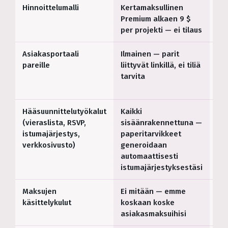
Hinnoittelumalli
Kertamaksullinen
Ku
Premium alkaen 9 $
pr
per projekti — ei tilaus
mu
Asiakasportaali
Ilmainen — parit
Sis
pareille
liittyvät linkillä, ei tiliä
tarvita
Hääsuunnittelutyökalut
Kaikki
Hä
(vieraslista, RSVP,
sisäänrakennettuna —
kes
istumajärjestys,
paperitarvikkeet
työ
verkkosivusto)
generoidaan
automaattisesti
istumajärjestyksestäsi
Maksujen
Ei mitään — emme
—
käsittelykulut
koskaan koske
asiakasmaksuihisi