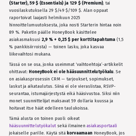
(Starter), 59 $ (Essentials) ja 129 $ (Premium)
, tai
vuosilaskutuksella 29 $/49 $/109 $. Alan oppaat
raportoivat laajasti helmikuun 2025
hinnoittelumuutoksesta, joka nosti Starterin hintaa noin
89 %. Paketin päälle HoneyBook käsittelee
asiakasmaksusi
2,9 % + 0,25 $ per korttitapahtuma
(1,5
% pankkisiirroista) — toinen lasku, joka kasvaa
liikevaihtosi mukana.
Tässä on se osa, jonka useimmat ‘vaihtoehtoja’-artikkelit
ohittavat:
HoneyBook ei ole hääsuunnittelutyökalu
. Se
on asiakasprosessin CRM — tarjoukset, sopimukset,
laskut ja aikataulutus. Siinä ei ole vieraslistaa, RSVP-
seurantaa, istumajärjestystä eikä hääsivustoa. Siksi niin
monet suunnittelijat maksavat 59 dollaria kuussa ja
hoitavat itse häät edelleen taulukoissa.
Tämä alusta on toinen puoli: oikeat
hääsuunnittelutyökalut
sekä ilmainen
asiakasportaali
jokaiselle parille. Käytä sitä
korvaamaan
HoneyBook, jos