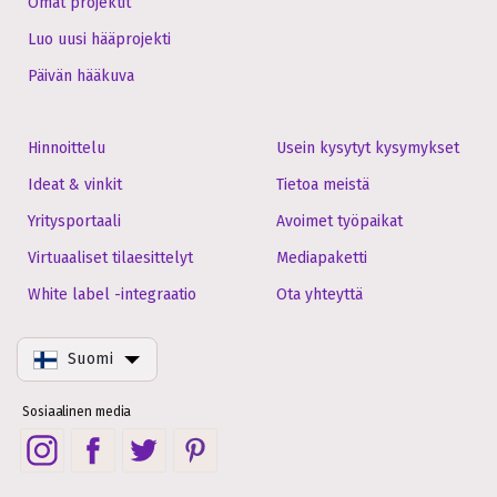
Omat projektit
Luo uusi hääprojekti
Päivän hääkuva
Hinnoittelu
Usein kysytyt kysymykset
Ideat & vinkit
Tietoa meistä
Yritysportaali
Avoimet työpaikat
Virtuaaliset tilaesittelyt
Mediapaketti
White label -integraatio
Ota yhteyttä
Suomi
Sosiaalinen media