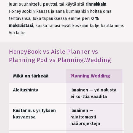
juuri suunnittelu puuttui, tai käytä sitä
rinnakkain
HoneyBookin kanssa ja anna kummankin hoitaa oma
tehtävänsä. Joka tapauksessa emme peri
0 %
maksuistasi
, koska rahasi eivät koskaan kulje kauttamme.
Vertailu:
HoneyBook vs Aisle Planner vs
Planning Pod vs Planning.Wedding
Mikä on tärkeää
Planning.Wedding
Ai
Aloitushinta
Ilmainen — ydinalusta,
39,
ei korttia vaadita
pro
Kustannus yrityksen
Ilmainen —
Jop
kasvaessa
rajattomasti
$/
hääprojekteja
pro