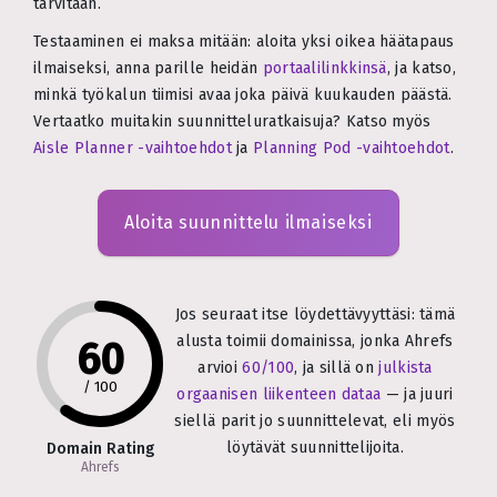
tarvitaan.
Testaaminen ei maksa mitään: aloita yksi oikea häätapaus
ilmaiseksi, anna parille heidän
portaalilinkkinsä
, ja katso,
minkä työkalun tiimisi avaa joka päivä kuukauden päästä.
Vertaatko muitakin suunnitteluratkaisuja? Katso myös
Aisle Planner -vaihtoehdot
ja
Planning Pod -vaihtoehdot
.
Aloita suunnittelu ilmaiseksi
Jos seuraat itse löydettävyyttäsi: tämä
alusta toimii domainissa, jonka Ahrefs
60
arvioi
60/100
, ja sillä on
julkista
/
100
orgaanisen liikenteen dataa
— ja juuri
siellä parit jo suunnittelevat, eli myös
löytävät suunnittelijoita.
Domain Rating
Ahrefs