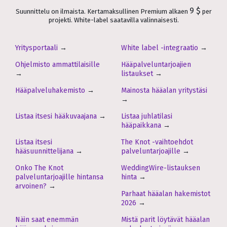
9 $
Suunnittelu on ilmaista. Kertamaksullinen Premium alkaen
per
projekti. White-label saatavilla valinnaisesti.
Yritysportaali
→
White label -integraatio
→
Ohjelmisto ammattilaisille
Hääpalveluntarjoajien
→
listaukset
→
Hääpalveluhakemisto
→
Mainosta hääalan yritystäsi
→
Listaa itsesi hääkuvaajana
→
Listaa juhlatilasi
hääpaikkana
→
Listaa itsesi
The Knot -vaihtoehdot
hääsuunnittelijana
→
palveluntarjoajille
→
Onko The Knot
WeddingWire-listauksen
palveluntarjoajille hintansa
hinta
→
arvoinen?
→
Parhaat hääalan hakemistot
2026
→
Näin saat enemmän
Mistä parit löytävät hääalan