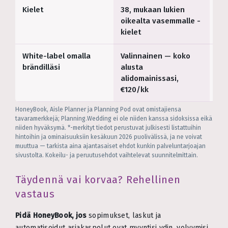
Kielet
38, mukaan lukien
Eng
oikealta vasemmalle -
kielet
White-label omalla
Valinnainen — koko
—
brändilläsi
alusta
alidomainissasi,
€120/kk
HoneyBook, Aisle Planner ja Planning Pod ovat omistajiensa
tavaramerkkejä; Planning.Wedding ei ole niiden kanssa sidoksissa eikä
niiden hyväksymä. *-merkityt tiedot perustuvat julkisesti listattuihin
hintoihin ja ominaisuuksiin kesäkuun 2026 puolivälissä, ja ne voivat
muuttua — tarkista aina ajantasaiset ehdot kunkin palveluntarjoajan
sivustolta. Kokeilu- ja peruutusehdot vaihtelevat suunnitelmittain.
Täydennä vai korvaa? Rehellinen
vastaus
Pidä HoneyBook, jos
sopimukset, laskut ja
automatisoidut asiakaspolut ovat myyntisi ydin, volyymisi