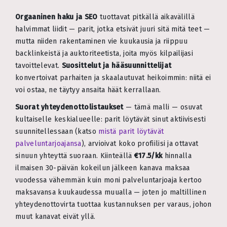
Orgaaninen haku ja SEO
tuottavat pitkällä aikavälillä
halvimmat liidit — parit, jotka etsivät juuri sitä mitä teet —
mutta niiden rakentaminen vie kuukausia ja riippuu
backlinkeistä ja auktoriteetista, joita myös kilpailijasi
tavoittelevat.
Suosittelut ja hääsuunnittelijat
konvertoivat parhaiten ja skaalautuvat heikoimmin: niitä ei
voi ostaa, ne täytyy ansaita häät kerrallaan.
Suorat yhteydenottolistaukset
— tämä malli — osuvat
kultaiselle keskialueelle: parit löytävät sinut aktiivisesti
suunnitellessaan (katso
mistä parit löytävät
palveluntarjoajansa
), arvioivat koko profiilisi ja ottavat
sinuun yhteyttä suoraan. Kiinteällä
€17.5/kk
hinnalla
ilmaisen 30-päivän kokeilun jälkeen kanava maksaa
vuodessa vähemmän kuin moni palveluntarjoaja kertoo
maksavansa kuukaudessa muualla — joten jo maltillinen
yhteydenottovirta tuottaa kustannuksen per varaus, johon
muut kanavat eivät yllä.