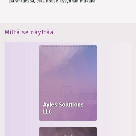
parantuessa, eikä nouse kysynnän mukana.
Miltä se näyttää
Ayles Solutions
LLC