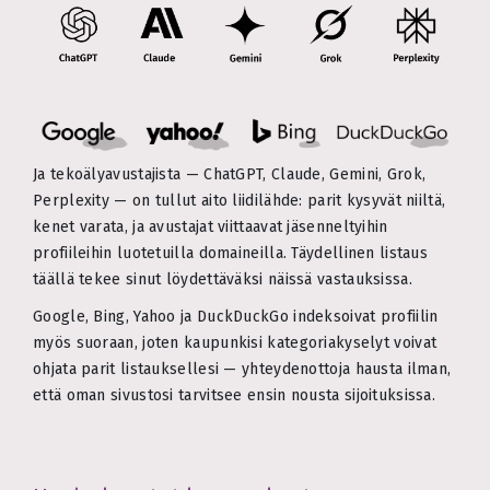
Ja tekoälyavustajista — ChatGPT, Claude, Gemini, Grok,
Perplexity — on tullut aito liidilähde: parit kysyvät niiltä,
kenet varata, ja avustajat viittaavat jäsenneltyihin
profiileihin luotetuilla domaineilla. Täydellinen listaus
täällä tekee sinut löydettäväksi näissä vastauksissa.
Google, Bing, Yahoo ja DuckDuckGo indeksoivat profiilin
myös suoraan, joten kaupunkisi kategoriakyselyt voivat
ohjata parit listauksellesi — yhteydenottoja hausta ilman,
että oman sivustosi tarvitsee ensin nousta sijoituksissa.