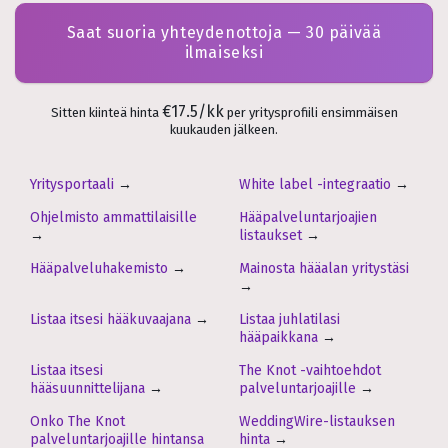
Saat suoria yhteydenottoja — 30 päivää
ilmaiseksi
€17.5/kk
Sitten kiinteä hinta
per yritysprofiili ensimmäisen
kuukauden jälkeen.
Yritysportaali
→
White label -integraatio
→
Ohjelmisto ammattilaisille
Hääpalveluntarjoajien
→
listaukset
→
Hääpalveluhakemisto
→
Mainosta hääalan yritystäsi
→
Listaa itsesi hääkuvaajana
→
Listaa juhlatilasi
hääpaikkana
→
Listaa itsesi
The Knot -vaihtoehdot
hääsuunnittelijana
→
palveluntarjoajille
→
Onko The Knot
WeddingWire-listauksen
palveluntarjoajille hintansa
hinta
→