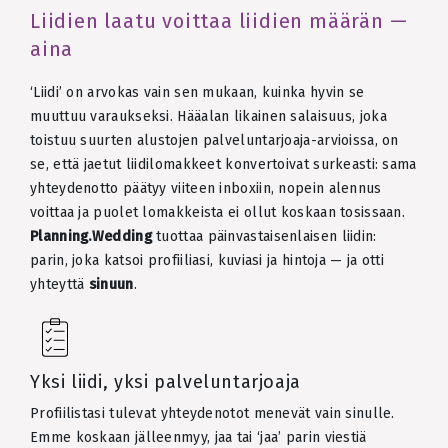
Liidien laatu voittaa liidien määrän —
aina
‘Liidi’ on arvokas vain sen mukaan, kuinka hyvin se
muuttuu varaukseksi. Hääalan likainen salaisuus, joka
toistuu suurten alustojen palveluntarjoaja-arvioissa, on
se, että jaetut liidilomakkeet konvertoivat surkeasti: sama
yhteydenotto päätyy viiteen inboxiin, nopein alennus
voittaa ja puolet lomakkeista ei ollut koskaan tosissaan.
Planning.Wedding
tuottaa päinvastaisenlaisen liidin:
parin, joka katsoi profiiliasi, kuviasi ja hintoja — ja otti
yhteyttä
sinuun
.
Yksi liidi, yksi palveluntarjoaja
Profiilistasi tulevat yhteydenotot menevät vain sinulle.
Emme koskaan jälleenmyy, jaa tai ‘jaa’ parin viestiä