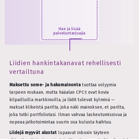
Hae ja lisää
palveluntarjoajia
Liidien hankintakanavat rehellisesti
vertailtuna
Maksettu some- ja hakumainonta
tuottaa volyymia
tarpeen mukaan, mutta hääalan CPC:t ovat kovia
kilpailluilla markkinoilla, ja liidit tulevat kylminä —
maksat klikeistä parilta, joka näki mainoksen, et parilta,
joka tutki portfoliotasi. Ilman vahvaa laskeutumissivua ja
nopeaa jatkotoimintaa suurin osa kulusta haihtuu.
Liidejä myyvät alustat
lupaavat inboxin täyteen