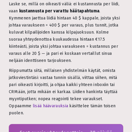
Laske se, millä on oikeasti väliä: ei kustannusta per liidi,
vaan
kustannusta per varattu häätapahtuma
.
Kymmenen jaettua liidiä hintaan 40 $ kappale, joista yksi
johtaa varaukseen = 400 $ per varaus, plus tunnit, jotka
kuluvat kilpailijoiden kanssa kilpajuoksuun. Kolme
suoraa yhteydenottoa kuukaudessa hintaan €17.5
kiinteästi, joista yksi johtaa varaukseen = kustannus per
varaus alle 20 $ — ja pari ei koskaan vertaillut sinua
neljään identtiseen tarjoukseen.
Riippumatta siitä, millaisen yhdistelmän käytät, omista
jatkoviestintäsi: vastaa tunnin sisällä, viittaa siihen, mitä
pari oikeasti kirjoitti, ja ohjaa kaikki yhteen inboxiin tai
CRM:ään, jotta mikään ei karkaa. Liidien hankinta täyttää
myyntiputken; nopea reagointi tekee varaukset.
Oppaamme
lisää häävarauksia
käsittelee tämän toisen
puolen.