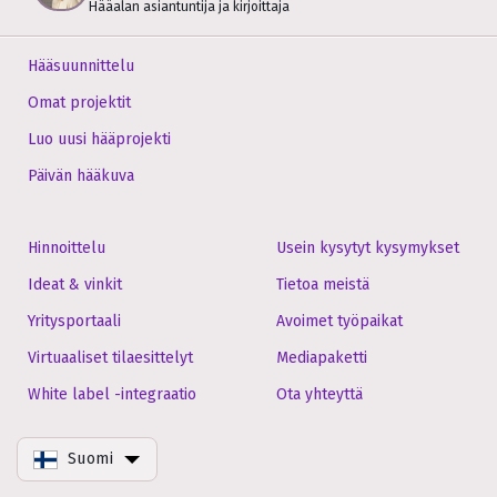
Hääalan asiantuntija ja kirjoittaja
Hääsuunnittelu
Omat projektit
Luo uusi hääprojekti
Päivän hääkuva
Hinnoittelu
Usein kysytyt kysymykset
Ideat & vinkit
Tietoa meistä
Yritysportaali
Avoimet työpaikat
Virtuaaliset tilaesittelyt
Mediapaketti
White label -integraatio
Ota yhteyttä
Suomi