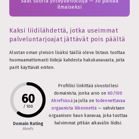
Saat suoria yhteydenottoja — 30 päivää
ilmaiseksi
Kaksi liidilähdettä, jotka useimmat
palveluntarjoajat jättävät pois päältä
Alustan oman yleisön lisäksi täällä oleva listaus tuottaa
huomaamattomasti liidejä kahdesta hakukanavasta, joita
parit käyttävät eniten.
Profiilisi linkittää sivustollesi
domainista, jonka arvo on
60/100
60
Ahrefsissä
ja jolla on
todennettavaa
/
100
orgaanista liikennettä
— vahvistaen
orgaanisen haun kanavaa, joka tuottaa
halvimmat pitkän aikavälin liidisi.
Domain Rating
Ahrefs