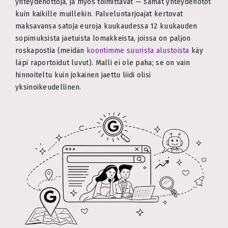
yhteydenottoja, ja myös toimittavat — samat yhteydenotot
kuin kaikille muillekin. Palveluntarjoajat kertovat
maksavansa satoja euroja kuukaudessa 12 kuukauden
sopimuksista jaetuista lomakkeista, joissa on paljon
roskapostia (meidän
koontimme suurista alustoista
käy
läpi raportoidut luvut). Malli ei ole paha; se on vain
hinnoiteltu kuin jokainen jaettu liidi olisi
yksinoikeudellinen.