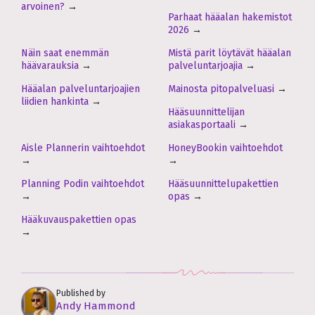
arvoinen?
→
Parhaat hääalan hakemistot
2026
→
Näin saat enemmän
Mistä parit löytävät hääalan
häävarauksia
→
palveluntarjoajia
→
Hääalan palveluntarjoajien
Mainosta pitopalveluasi
→
liidien hankinta
→
Hääsuunnittelijan
asiakasportaali
→
Aisle Plannerin vaihtoehdot
HoneyBookin vaihtoehdot
→
→
Planning Podin vaihtoehdot
Hääsuunnittelupakettien
→
opas
→
Hääkuvauspakettien opas
→
Published by
Andy Hammond