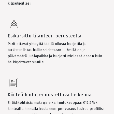
kilpailijoillesi.
Esikarsittu tilanteen perusteella
Parit ottavat yhteyttä täällä oikeaa budjettia ja
tarkistuslistaa hallinnoidessaan — heillä on jo
päivämäärä, juhlapaikka ja budjetti mielessä ennen kuin
he kirjoittavat sinulle.
Kiinteä hinta, ennustettava laskelma
Ei liidikohtaisia maksuja eikä huutokauppaa: €17.5/kk
kiinteällä hinnalla kustannus per varaus laskee profiilisi