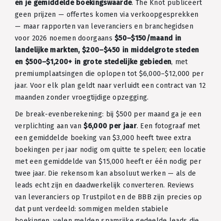
en je gemiddelde boekingswaarde
. The Knot publiceert
geen prijzen — offertes komen via verkoopgesprekken
— maar rapporten van leveranciers en branchegidsen
voor 2026 noemen doorgaans
$50–$150/maand in
landelijke markten, $200–$450 in middelgrote steden
en $500–$1,200+ in grote stedelijke gebieden
, met
premiumplaatsingen die oplopen tot $6,000–$12,000 per
jaar. Voor elk plan geldt naar verluidt een contract van 12
maanden zonder vroegtijdige opzegging.
De break-evenberekening: bij $500 per maand ga je een
verplichting aan van
$6,000 per jaar
. Een fotograaf met
een gemiddelde boeking van $3,000 heeft twee extra
boekingen per jaar nodig om quitte te spelen; een locatie
met een gemiddelde van $15,000 heeft er één nodig per
twee jaar. Die rekensom kan absoluut werken — als de
leads echt zijn en daadwerkelijk converteren. Reviews
van leveranciers op Trustpilot en de BBB zijn precies op
dat punt verdeeld: sommigen melden stabiele
boekingen, velen melden spamrijke gedeelde leads die