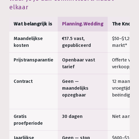
elkaar
Wat belangrijk is
Planning.Wedding
The Knot
Maandelijkse
€17.5 vast,
$50–$1,200+ 
kosten
gepubliceerd
markt*
Prijstransparantie
Openbaar vast
Offerte via
tarief
verkoopgesp
Contract
Geen —
12 maanden
maandelijks
vroegtijdige
opzegbaar
beëindiging*
Gratis
30 dagen
Niet aange
proefperiode
Jaarlijkse
Geen — stop
$600–$14,40