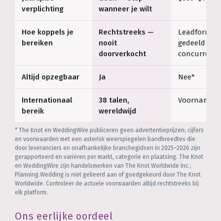
verplichting
wanneer je wilt
Hoe koppels je
Rechtstreeks —
Leadformuli
bereiken
nooit
gedeeld met
doorverkocht
concurrent
Altijd opzegbaar
Ja
Nee*
Internationaal
38 talen,
Voornamelij
bereik
wereldwijd
* The Knot en WeddingWire publiceren geen advertentieprijzen; cijfers
en voorwaarden met een asterisk weerspiegelen bandbreedtes die
door leveranciers en onafhankelijke branchegidsen in 2025–2026 zijn
gerapporteerd en variëren per markt, categorie en plaatsing. The Knot
en WeddingWire zijn handelsmerken van The Knot Worldwide Inc.;
Planning.Wedding is niet gelieerd aan of goedgekeurd door The Knot
Worldwide. Controleer de actuele voorwaarden altijd rechtstreeks bij
elk platform.
Ons eerlijke oordeel