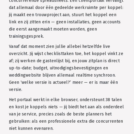
concurrerende spreadsheets. Een clientportaal vervangt
dat allemaal door één gedeelde werkruimte per koppel:
jij maakt een trouwproject aan, stuurt het koppel een
link en zij zitten erin — geen installaties, geen accounts
die eerst aangemaakt moeten worden, geen
trainingsgesprek.
Vanaf dat moment zien jullie allebei hetzelfde live
overzicht. Jij wijst checklisttaken toe, het koppel vinkt ze
af; zij werken de gastenlijst bij, en jouw zitplan is direct
up-to-date; budget, uitnodigingsbevestigingen en
weddingwebsite blijven allemaal realtime synchroon.
Geen ‘welke versie is actueel?’ meer — er is maar één
versie.
Het portaal werkt in elke browser, ondersteunt 38 talen
en kost je koppels niets — jij biedt het aan als onderdeel
van je service, precies zoals de beste planners het
gebruiken: als een professionele extra die concurrenten
niet kunnen evenaren.