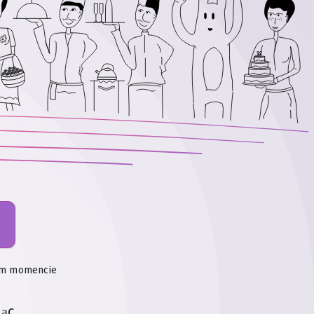
ym momencie
iąc
.