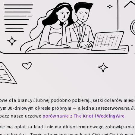
owe dla branży ślubnej podobno pobierają setki dolarów miesi
ym 30-dniowym okresie próbnym — a jedna zarezerwowana ślu
obacz nasze uczciwe
porównanie z The Knot i WeddingWire
.
nie ma opłat za lead i nie ma długoterminowego zobowiązania. Je
y zasłużyć na Twoje odnowienie wynikami. Ciekawi Cię, jak wyp