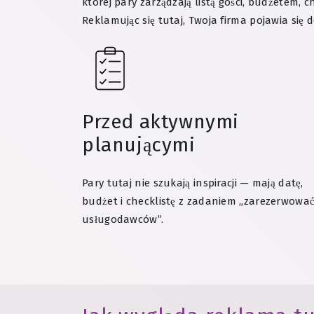
której pary zarządzają listą gości, budżetem,
Reklamując się tutaj, Twoja firma pojawia się 
Przed aktywnymi
planującymi
Pary tutaj nie szukają inspiracji — mają datę,
budżet i checklistę z zadaniem „zarezerwowa
usługodawców”.