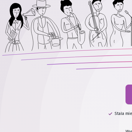
Stała mi
Wy