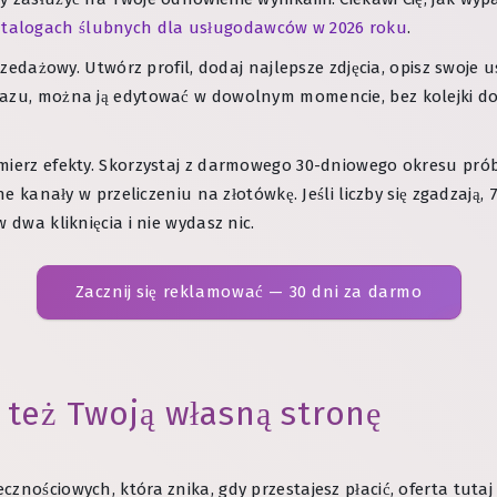
atalogach ślubnych dla usługodawców w 2026 roku
.
rzedażowy. Utwórz profil, dodaj najlepsze zdjęcia, opisz swoje u
azu, można ją edytować w dowolnym momencie, bez kolejki do a
mierz efekty. Skorzystaj z darmowego 30-dniowego okresu prób
ne kanały w przeliczeniu na złotówkę. Jeśli liczby się zgadzają,
 dwa kliknięcia i nie wydasz nic.
Zacznij się reklamować — 30 dni za darmo
też Twoją własną stronę
znościowych, która znika, gdy przestajesz płacić, oferta tutaj