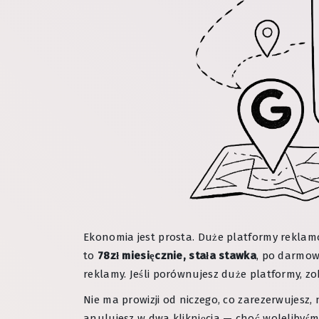
Ekonomia jest prosta. Duże platformy reklam
to
78zł miesięcznie, stała stawka
, po darmow
reklamy. Jeśli porównujesz duże platformy, z
Nie ma prowizji od niczego, co zarezerwujesz, 
anulujesz w dwa kliknięcia — choć wolelibyśm