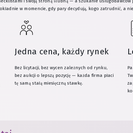
 checklistami i swoją stroną ślubną — a szukanie usługodawców 
dokładnie w momencie, gdy pary decydują, kogo zatrudnić, a nie 
Jedna cena, każdy rynek
L
Bez licytacji, bez wycen zależnych od rynku,
Pa
bez aukcji o lepszą pozycję — każda firma płaci
Tw
tę samą stałą miesięczną stawkę.
za
ć
ko