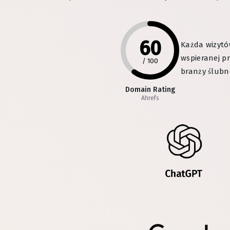
60
Każda wizytó
wspieranej p
/
100
branży ślubne
Domain Rating
Ahrefs