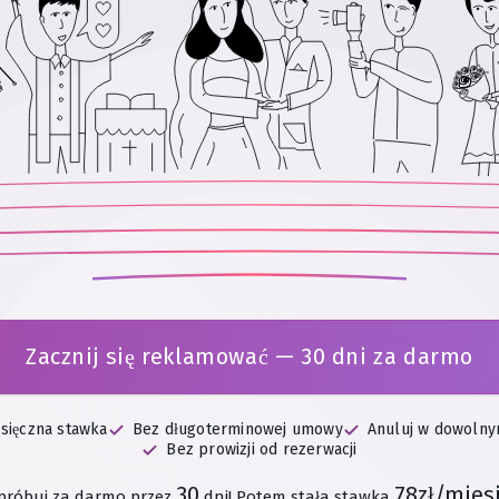
Zacznij się reklamować — 30 dni za darmo
esięczna stawka
Bez długoterminowej umowy
Anuluj w dowoln
Bez prowizji od rezerwacji
30
78zł/mies
próbuj za darmo przez
dni!
Potem stała stawka