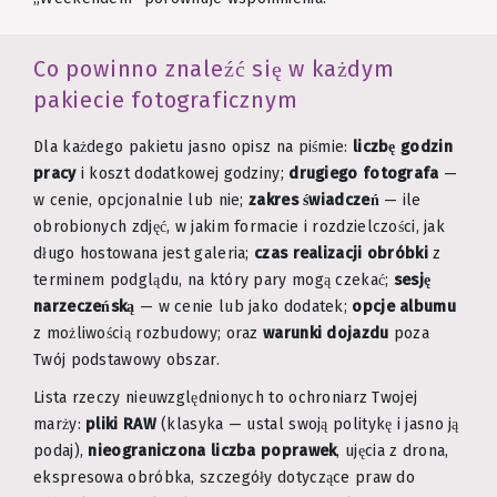
Co powinno znaleźć się w każdym
pakiecie fotograficznym
Dla każdego pakietu jasno opisz na piśmie:
liczbę godzin
pracy
i koszt dodatkowej godziny;
drugiego fotografa
—
w cenie, opcjonalnie lub nie;
zakres świadczeń
— ile
obrobionych zdjęć, w jakim formacie i rozdzielczości, jak
długo hostowana jest galeria;
czas realizacji obróbki
z
terminem podglądu, na który pary mogą czekać;
sesję
narzeczeńską
— w cenie lub jako dodatek;
opcje albumu
z możliwością rozbudowy; oraz
warunki dojazdu
poza
Twój podstawowy obszar.
Lista rzeczy nieuwzględnionych to ochroniarz Twojej
marży:
pliki RAW
(klasyka — ustal swoją politykę i jasno ją
podaj),
nieograniczona liczba poprawek
, ujęcia z drona,
ekspresowa obróbka, szczegóły dotyczące praw do