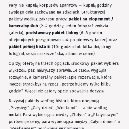
Pary nie kupują korpusów aparatów — kupują godziny
swojego dnia zachowane na zdjęciach. Strukturyzuj
pakiety według zakresu pracy:
pakiet na elopement /
kameralny ślub
(2–4 godziny, jeden fotograf, zwięzła
galeria),
podstawowy pakiet ślubny
(6–8 godzin
obejmujących przygotowania aż po pierwszy taniec) oraz
pakiet pełnej historii
(10+ godzin lub kilka dni, drugi
fotograf, sesja narzeczeńska, album w cenie).
Oprzyj ofertę na trzech opcjach: środkowy pakiet wybiera
większość par, najwyższy sprawia, że całość wygląda
rozsądnie, a kameralny pakiet łapie rezerwacje, które
inaczej straciłbyś na rzecz „potrzebujemy tylko kilku
godzin”. Więcej niż cztery opcje spowalnia decyzję.
Nazywaj pakiety według historii, którą obejmują —
„Przysięgi”, „Cały dzień”, „Weekend” — a nie według
metali. Para wybierająca między „Złotym” a „Platynowym”
porównuje ceny; para wybierająca między „Całym dniem” a
„Weekendem” porównuje wspomnienia.