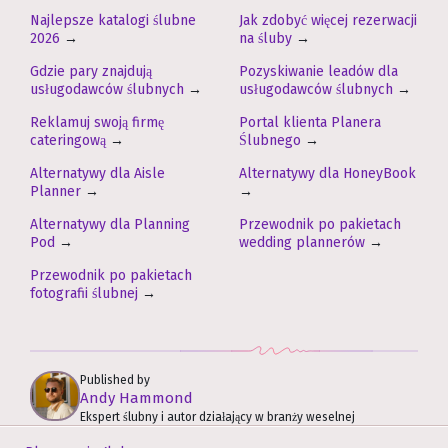
Najlepsze katalogi ślubne
Jak zdobyć więcej rezerwacji
2026
→
na śluby
→
Gdzie pary znajdują
Pozyskiwanie leadów dla
usługodawców ślubnych
→
usługodawców ślubnych
→
Reklamuj swoją firmę
Portal klienta Planera
cateringową
→
Ślubnego
→
Alternatywy dla Aisle
Alternatywy dla HoneyBook
Planner
→
→
Alternatywy dla Planning
Przewodnik po pakietach
Pod
→
wedding plannerów
→
Przewodnik po pakietach
fotografii ślubnej
→
Published by
Andy Hammond
Ekspert ślubny i autor działający w branży weselnej