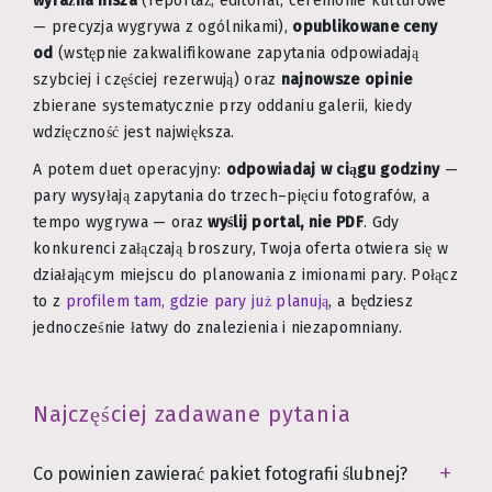
wyraźna nisza
(reportaż, editorial, ceremonie kulturowe
— precyzja wygrywa z ogólnikami),
opublikowane ceny
od
(wstępnie zakwalifikowane zapytania odpowiadają
szybciej i częściej rezerwują) oraz
najnowsze opinie
zbierane systematycznie przy oddaniu galerii, kiedy
wdzięczność jest największa.
A potem duet operacyjny:
odpowiadaj w ciągu godziny
—
pary wysyłają zapytania do trzech–pięciu fotografów, a
tempo wygrywa — oraz
wyślij portal, nie PDF
. Gdy
konkurenci załączają broszury, Twoja oferta otwiera się w
działającym miejscu do planowania z imionami pary. Połącz
to z
profilem tam, gdzie pary już planują
, a będziesz
jednocześnie łatwy do znalezienia i niezapomniany.
Najczęściej zadawane pytania
Co powinien zawierać pakiet fotografii ślubnej?