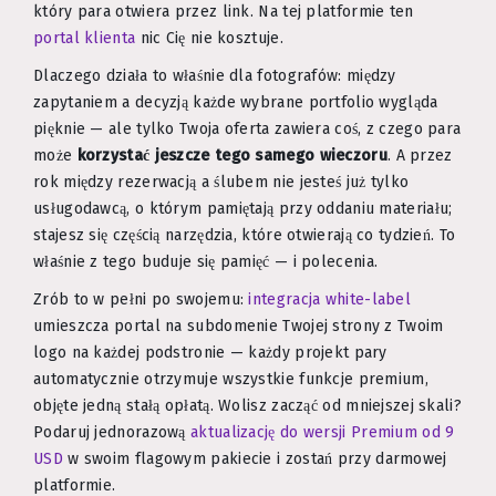
który para otwiera przez link. Na tej platformie ten
portal klienta
nic Cię nie kosztuje.
Dlaczego działa to właśnie dla fotografów: między
zapytaniem a decyzją każde wybrane portfolio wygląda
pięknie — ale tylko Twoja oferta zawiera coś, z czego para
może
korzystać jeszcze tego samego wieczoru
. A przez
rok między rezerwacją a ślubem nie jesteś już tylko
usługodawcą, o którym pamiętają przy oddaniu materiału;
stajesz się częścią narzędzia, które otwierają co tydzień. To
właśnie z tego buduje się pamięć — i polecenia.
Zrób to w pełni po swojemu:
integracja white-label
umieszcza portal na subdomenie Twojej strony z Twoim
logo na każdej podstronie — każdy projekt pary
automatycznie otrzymuje wszystkie funkcje premium,
objęte jedną stałą opłatą. Wolisz zacząć od mniejszej skali?
Podaruj jednorazową
aktualizację do wersji Premium od 9
USD
w swoim flagowym pakiecie i zostań przy darmowej
platformie.