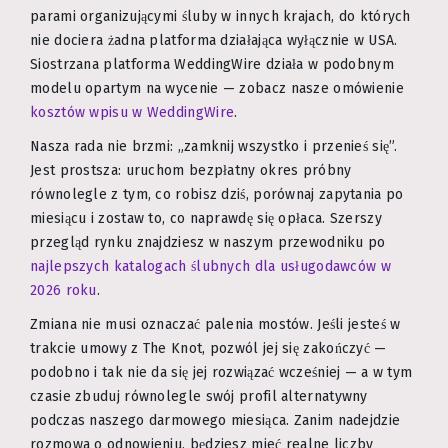
parami organizującymi śluby w innych krajach, do których
nie dociera żadna platforma działająca wyłącznie w USA.
Siostrzana platforma WeddingWire działa w podobnym
modelu opartym na wycenie — zobacz nasze omówienie
kosztów wpisu w WeddingWire
.
Nasza rada nie brzmi: „zamknij wszystko i przenieś się”.
Jest prostsza: uruchom bezpłatny okres próbny
równolegle z tym, co robisz dziś, porównaj zapytania po
miesiącu i zostaw to, co naprawdę się opłaca. Szerszy
przegląd rynku znajdziesz w naszym przewodniku po
najlepszych katalogach ślubnych dla usługodawców w
2026 roku
.
Zmiana nie musi oznaczać palenia mostów. Jeśli jesteś w
trakcie umowy z The Knot, pozwól jej się zakończyć —
podobno i tak nie da się jej rozwiązać wcześniej — a w tym
czasie zbuduj równolegle swój profil alternatywny
podczas naszego darmowego miesiąca. Zanim nadejdzie
rozmowa o odnowieniu, będziesz mieć realne liczby