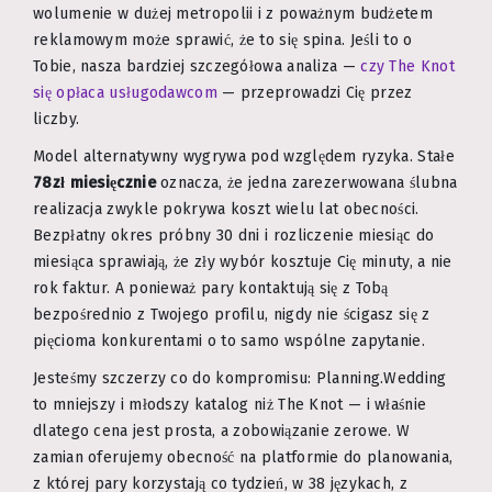
wolumenie w dużej metropolii i z poważnym budżetem
reklamowym może sprawić, że to się spina. Jeśli to o
Tobie, nasza bardziej szczegółowa analiza —
czy The Knot
się opłaca usługodawcom
— przeprowadzi Cię przez
liczby.
Model alternatywny wygrywa pod względem ryzyka. Stałe
78zł miesięcznie
oznacza, że jedna zarezerwowana ślubna
realizacja zwykle pokrywa koszt wielu lat obecności.
Bezpłatny okres próbny 30 dni i rozliczenie miesiąc do
miesiąca sprawiają, że zły wybór kosztuje Cię minuty, a nie
rok faktur. A ponieważ pary kontaktują się z Tobą
bezpośrednio z Twojego profilu, nigdy nie ścigasz się z
pięcioma konkurentami o to samo wspólne zapytanie.
Jesteśmy szczerzy co do kompromisu: Planning.Wedding
to mniejszy i młodszy katalog niż The Knot — i właśnie
dlatego cena jest prosta, a zobowiązanie zerowe. W
zamian oferujemy obecność na platformie do planowania,
z której pary korzystają co tydzień, w 38 językach, z