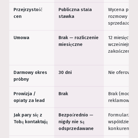
Przejrzystość
Publiczna stała
Wycena podc
cen
stawka
rozmowy
sprzedażowej
Umowa
Brak — rozliczenie
12 miesięcy, be
miesięczne
wcześniejszeg
zakończenia*
Darmowy okres
30 dni
Nie oferowan
próbny
Prowizja /
Brak
Brak (model
opłaty za lead
reklamowy)
Jak pary się z
Bezpośrednio —
Formularze l
Tobą kontaktują
nigdy nie są
współdzielone
odsprzedawane
konkurencją*