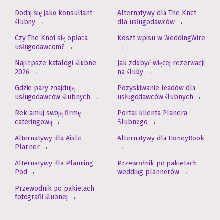
Dodaj się jako konsultant
Alternatywy dla The Knot
ślubny
→
dla usługodawców
→
Czy The Knot się opłaca
Koszt wpisu w WeddingWire
usługodawcom?
→
→
Najlepsze katalogi ślubne
Jak zdobyć więcej rezerwacji
2026
→
na śluby
→
Gdzie pary znajdują
Pozyskiwanie leadów dla
usługodawców ślubnych
→
usługodawców ślubnych
→
Reklamuj swoją firmę
Portal klienta Planera
cateringową
→
Ślubnego
→
Alternatywy dla Aisle
Alternatywy dla HoneyBook
Planner
→
→
Alternatywy dla Planning
Przewodnik po pakietach
Pod
→
wedding plannerów
→
Przewodnik po pakietach
fotografii ślubnej
→