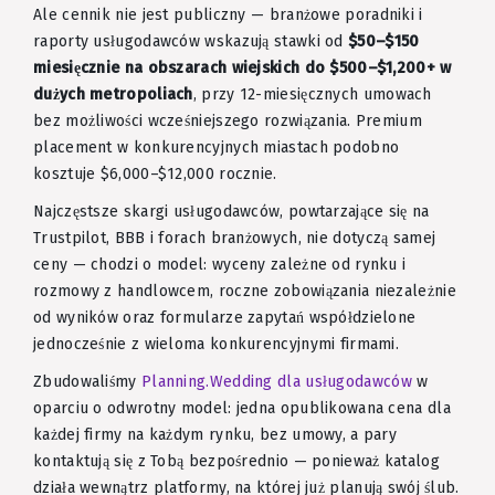
Ale cennik nie jest publiczny — branżowe poradniki i
raporty usługodawców wskazują stawki od
$50–$150
miesięcznie na obszarach wiejskich do $500–$1,200+ w
dużych metropoliach
, przy 12-miesięcznych umowach
bez możliwości wcześniejszego rozwiązania. Premium
placement w konkurencyjnych miastach podobno
kosztuje $6,000–$12,000 rocznie.
Najczęstsze skargi usługodawców, powtarzające się na
Trustpilot, BBB i forach branżowych, nie dotyczą samej
ceny — chodzi o model: wyceny zależne od rynku i
rozmowy z handlowcem, roczne zobowiązania niezależnie
od wyników oraz formularze zapytań współdzielone
jednocześnie z wieloma konkurencyjnymi firmami.
Zbudowaliśmy
Planning.Wedding dla usługodawców
w
oparciu o odwrotny model: jedna opublikowana cena dla
każdej firmy na każdym rynku, bez umowy, a pary
kontaktują się z Tobą bezpośrednio — ponieważ katalog
działa wewnątrz platformy, na której już planują swój ślub.