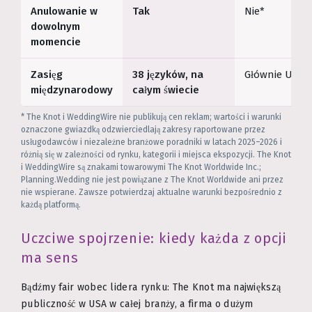
Anulowanie w
Tak
Nie*
dowolnym
momencie
Zasięg
38 języków, na
Głównie USA
międzynarodowy
całym świecie
* The Knot i WeddingWire nie publikują cen reklam; wartości i warunki
oznaczone gwiazdką odzwierciedlają zakresy raportowane przez
usługodawców i niezależne branżowe poradniki w latach 2025–2026 i
różnią się w zależności od rynku, kategorii i miejsca ekspozycji. The Knot
i WeddingWire są znakami towarowymi The Knot Worldwide Inc.;
Planning.Wedding nie jest powiązane z The Knot Worldwide ani przez
nie wspierane. Zawsze potwierdzaj aktualne warunki bezpośrednio z
każdą platformą.
Uczciwe spojrzenie: kiedy każda z opcji
ma sens
Bądźmy fair wobec lidera rynku: The Knot ma największą
publiczność w USA w całej branży, a firma o dużym