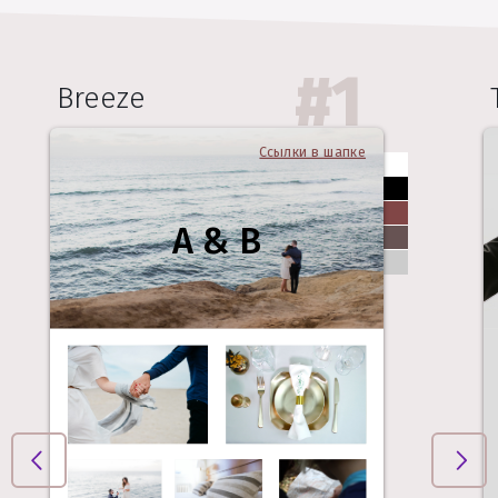
#
1
Breeze
Ссылки в шапке
A & B