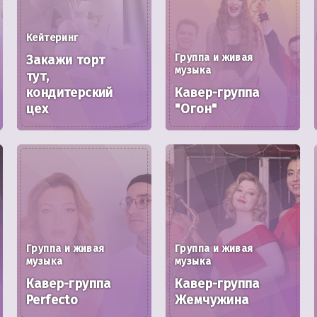
Кейтеринг
Группа и живая
Закажи торт
музыка
тут,
кондитерский
Кавер-группа
цех
"Огон"
Группа и живая
Группа и живая
музыка
музыка
Кавер-группа
Кавер-группа
Perfecto
Жемчужина