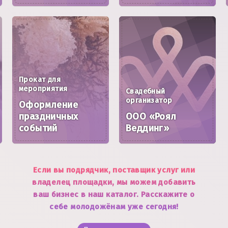
Прокат для
мероприятия
Свадебный
организатор
Оформление
праздничных
ООО «Роял
событий
Веддинг»
Если вы подрядчик, поставщик услуг или
владелец площадки, мы можем добавить
ваш бизнес в наш каталог. Расскажите о
себе молодожёнам уже сегодня!