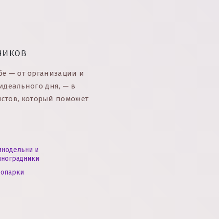
чиков
бе — от организации и
 идеального дня, — в
истов, который поможет
инодельни и
иноградники
оопарки