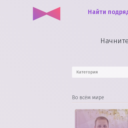
Найти подря
Начнит
Во всём мире