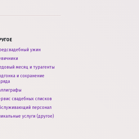
РУГОЕ
редсвадебный ужин
евичники
едовый месяц и турагенты
одгонка и сохранение
аряда
аллиграфы
ервис свадебных списков
бслуживающий персонал
никальные услуги (другое)