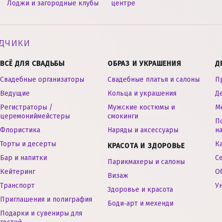
Лоджи и загородные клубы
центре
дчики
ВСЁ ДЛЯ СВАДЬБЫ
ОБРАЗ И УКРАШЕНИЯ
Д
Свадебные организаторы
Свадебные платья и салоны
П
Ведущие
Кольца и украшения
Д
Регистраторы /
Мужские костюмы и
М
церемониймейстеры
смокинги
П
Флористика
Наряды и аксессуары
н
Торты и десерты
К
КРАСОТА И ЗДОРОВЬЕ
Бар и напитки
С
Парикмахеры и салоны
Кейтеринг
О
Визаж
Транспорт
У
Здоровье и красота
Приглашения и полиграфия
Боди‑арт и мехенди
Подарки и сувениры для