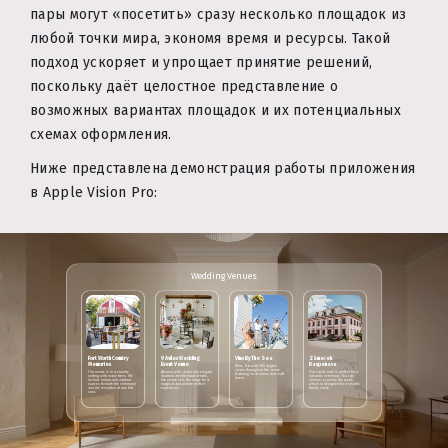
пары могут «посетить» сразу несколько площадок из
любой точки мира, экономя время и ресурсы. Такой
подход ускоряет и упрощает принятие решений,
поскольку даёт целостное представление о
возможных вариантах площадок и их потенциальных
схемах оформления.
Ниже представлена демонстрация работы приложения
в Apple Vision Pro:
Wedding Venues
Fort Worth Country
9 Aviles Wedding
Vino By The Sea
Zámeček
Memories
Event Venue
Raspenava
Wine Bar with 360 degree
views throughout the venue
Our venue is in a country
Abound with charm and elegant
Our castle park is perfect for a
featuring local wines and craft
setting with many trees. We
Spanish architectural details,
romantic ceremony. You can
beers.
include indoor and outdoor
the venue sets the stage for a
choose a spot by the pond,
spaces for both the ceremony
magical and picture-perfect
which is designed for a smaller
and the reception at one flat
experience.
family circle.
cost.