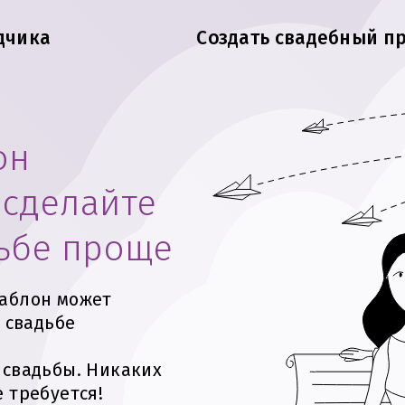
дчика
Создать свадебный п
он
 сделайте
дьбе проще
шаблон может
 свадьбе
 свадьбы. Никаких
 требуется!