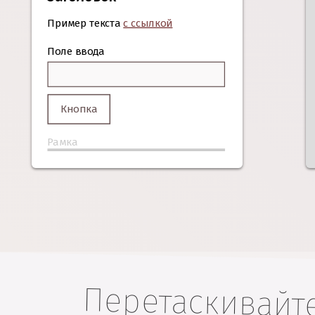
Пример текста
с ссылкой
Поле ввода
Кнопка
Рамка
Перетаскивайт
просматривать в