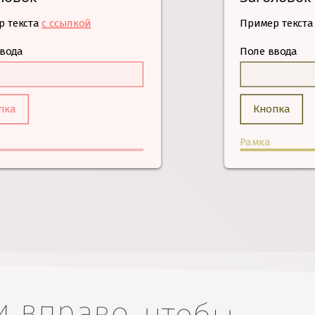
 текста
с ссылкой
Пример текста
ввода
Поле ввода
пка
Кнопка
Рамка
 вправо, чтобы
есь стрелками на