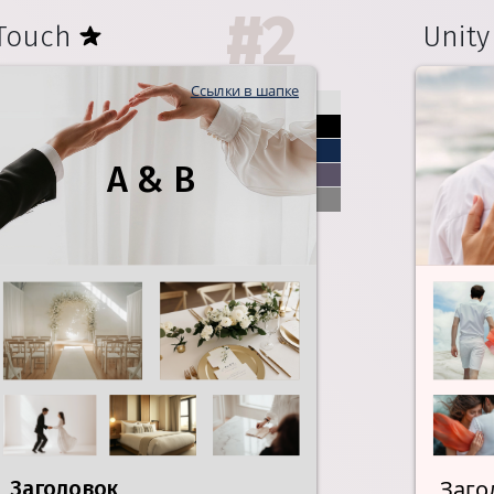
#
2
Touch
Unity
Ссылки в шапке
A & B
Заго
Заголовок