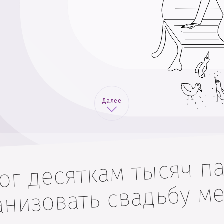
Далее
г десяткам тысяч па
анизовать свадьбу ме