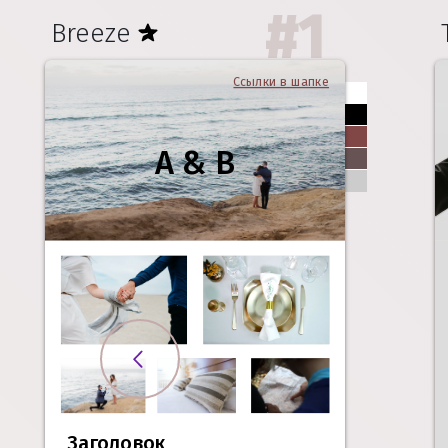
#
1
Breeze
Ссылки в шапке
A & B
Заголовок