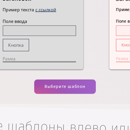
Пример текста
с ссылкой
Пример
Поле ввода
Поле 
Кнопка
Кно
Рамка
Рамка
Выберите шаблон
е шаблоны влево или
арианты, или пользуйт