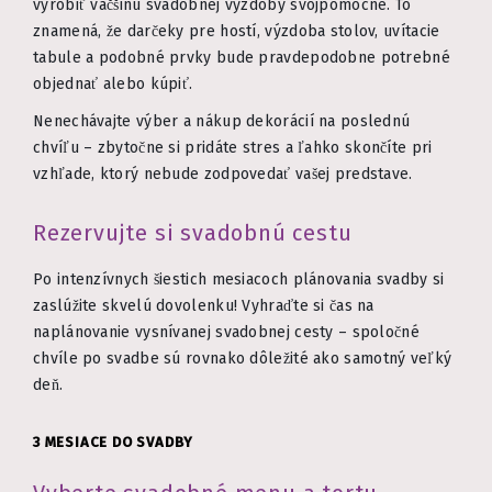
vyrobiť väčšinu svadobnej výzdoby svojpomocne. To
znamená, že darčeky pre hostí, výzdoba stolov, uvítacie
tabule a podobné prvky bude pravdepodobne potrebné
objednať alebo kúpiť.
Nenechávajte výber a nákup dekorácií na poslednú
chvíľu – zbytočne si pridáte stres a ľahko skončíte pri
vzhľade, ktorý nebude zodpovedať vašej predstave.
Rezervujte si svadobnú cestu
Po intenzívnych šiestich mesiacoch plánovania svadby si
zaslúžite skvelú dovolenku! Vyhraďte si čas na
naplánovanie vysnívanej svadobnej cesty – spoločné
chvíle po svadbe sú rovnako dôležité ako samotný veľký
deň.
3 MESIACE DO SVADBY