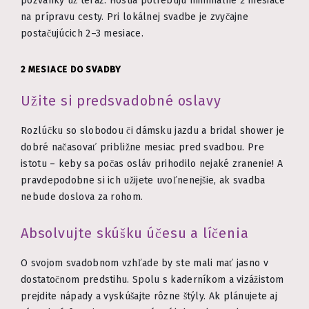
pozvánky už teraz. Hostia potrebujú minimálne 2 mesiace
na prípravu cesty. Pri lokálnej svadbe je zvyčajne
postačujúcich 2–3 mesiace.
2 MESIACE DO SVADBY
Užite si predsvadobné oslavy
Rozlúčku so slobodou či dámsku jazdu a bridal shower je
dobré načasovať približne mesiac pred svadbou. Pre
istotu – keby sa počas osláv prihodilo nejaké zranenie! A
pravdepodobne si ich užijete uvoľnenejšie, ak svadba
nebude doslova za rohom.
Absolvujte skúšku účesu a líčenia
O svojom svadobnom vzhľade by ste mali mať jasno v
dostatočnom predstihu. Spolu s kaderníkom a vizážistom
prejdite nápady a vyskúšajte rôzne štýly. Ak plánujete aj