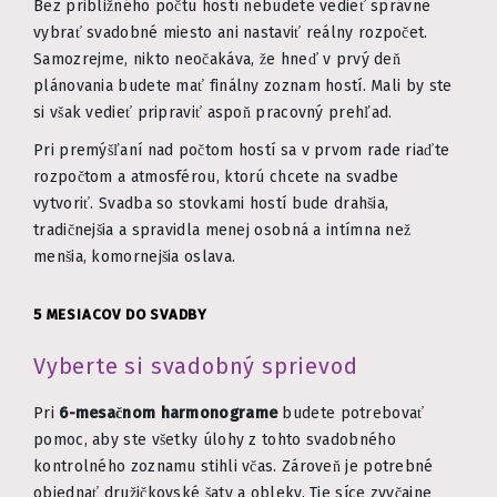
Bez približného počtu hostí nebudete vedieť správne
vybrať svadobné miesto ani nastaviť reálny rozpočet.
Samozrejme, nikto neočakáva, že hneď v prvý deň
plánovania budete mať finálny zoznam hostí. Mali by ste
si však vedieť pripraviť aspoň pracovný prehľad.
Pri premýšľaní nad počtom hostí sa v prvom rade riaďte
rozpočtom a atmosférou, ktorú chcete na svadbe
vytvoriť. Svadba so stovkami hostí bude drahšia,
tradičnejšia a spravidla menej osobná a intímna než
menšia, komornejšia oslava.
5 MESIACOV DO SVADBY
Vyberte si svadobný sprievod
Pri
6-mesačnom harmonograme
budete potrebovať
pomoc, aby ste všetky úlohy z tohto svadobného
kontrolného zoznamu stihli včas. Zároveň je potrebné
objednať družičkovské šaty a obleky. Tie síce zvyčajne