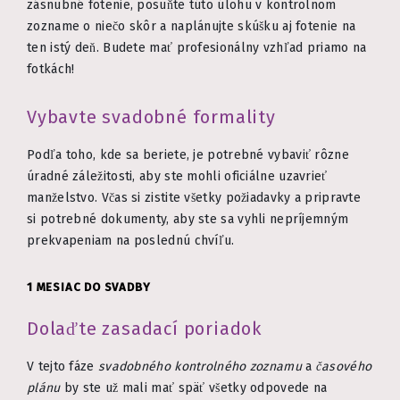
zásnubné fotenie, posuňte túto úlohu v kontrolnom
zozname o niečo skôr a naplánujte skúšku aj fotenie na
ten istý deň. Budete mať profesionálny vzhľad priamo na
fotkách!
Vybavte svadobné formality
Podľa toho, kde sa beriete, je potrebné vybaviť rôzne
úradné záležitosti, aby ste mohli oficiálne uzavrieť
manželstvo. Včas si zistite všetky požiadavky a pripravte
si potrebné dokumenty, aby ste sa vyhli nepríjemným
prekvapeniam na poslednú chvíľu.
1 MESIAC DO SVADBY
Dolaďte zasadací poriadok
V tejto fáze
svadobného kontrolného zoznamu
a
časového
plánu
by ste už mali mať späť všetky odpovede na