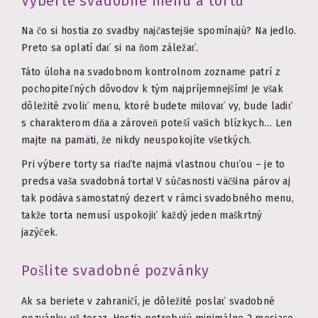
Vyberte svadobné menu a tortu
Na čo si hostia zo svadby najčastejšie spomínajú? Na jedlo.
Preto sa oplatí dať si na ňom záležať.
Táto úloha na svadobnom kontrolnom zozname patrí z
pochopiteľných dôvodov k tým najpríjemnejším! Je však
dôležité zvoliť menu, ktoré budete milovať vy, bude ladiť
s charakterom dňa a zároveň poteší vašich blízkych… Len
majte na pamäti, že nikdy neuspokojíte všetkých.
Pri výbere torty sa riaďte najmä vlastnou chuťou – je to
predsa vaša svadobná torta! V súčasnosti väčšina párov aj
tak podáva samostatný dezert v rámci svadobného menu,
takže torta nemusí uspokojiť každý jeden maškrtný
jazýček.
Pošlite svadobné pozvánky
Ak sa beriete v zahraničí, je dôležité poslať svadobné