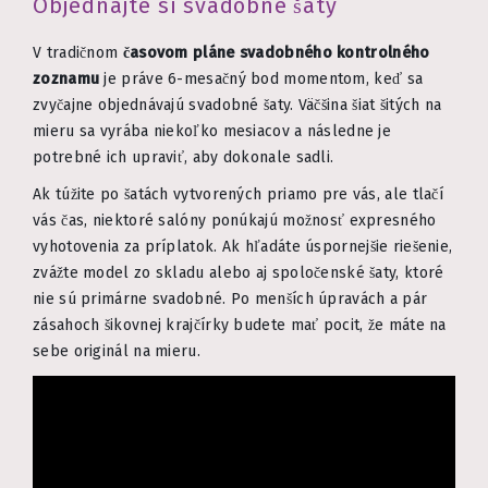
Objednajte si svadobné šaty
V tradičnom
časovom pláne svadobného kontrolného
zoznamu
je práve 6-mesačný bod momentom, keď sa
zvyčajne objednávajú svadobné šaty. Väčšina šiat šitých na
mieru sa vyrába niekoľko mesiacov a následne je
potrebné ich upraviť, aby dokonale sadli.
Ak túžite po šatách vytvorených priamo pre vás, ale tlačí
vás čas, niektoré salóny ponúkajú možnosť expresného
vyhotovenia za príplatok. Ak hľadáte úspornejšie riešenie,
zvážte model zo skladu alebo aj spoločenské šaty, ktoré
nie sú primárne svadobné. Po menších úpravách a pár
zásahoch šikovnej krajčírky budete mať pocit, že máte na
sebe originál na mieru.