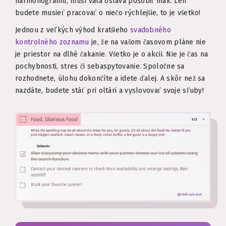
harmonogramu, musí vaša oslava pôsobiť inak. Len
budete musieť pracovať o niečo rýchlejšie, to je všetko!
Jednou z veľkých výhod kratšieho
svadobného
kontrolného zoznamu
je, že na vašom časovom pláne nie
je priestor na dlhé čakanie. Všetko je o akcii. Nie je čas na
pochybnosti, stres či sebaspytovanie. Spoločne sa
rozhodnete, úlohu dokončíte a idete ďalej. A skôr než sa
nazdáte, budete stáť pri oltári a vyslovovať svoje sľuby!