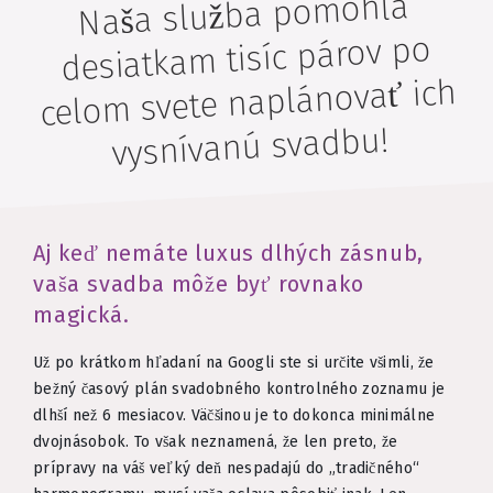
Naša služba pomohla
desiatkam tisíc párov po
celom svete naplánovať ich
vysnívanú svadbu!
Aj keď nemáte luxus dlhých zásnub,
vaša svadba môže byť rovnako
magická.
Už po krátkom hľadaní na Googli ste si určite všimli, že
bežný časový plán svadobného kontrolného zoznamu je
dlhší než 6 mesiacov. Väčšinou je to dokonca minimálne
dvojnásobok. To však neznamená, že len preto, že
prípravy na váš veľký deň nespadajú do „tradičného“