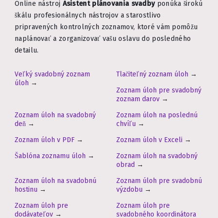
Online nástroj
Asistent plánovania svadby
ponúka širokú
škálu profesionálnych nástrojov a starostlivo
pripravených kontrolných zoznamov, ktoré vám pomôžu
naplánovať a zorganizovať vašu oslavu do posledného
detailu.
Veľký svadobný zoznam
Tlačiteľný zoznam úloh
→
úloh
→
Zoznam úloh pre svadobný
zoznam darov
→
Zoznam úloh na svadobný
Zoznam úloh na poslednú
deň
→
chvíľu
→
Zoznam úloh v PDF
→
Zoznam úloh v Exceli
→
Šablóna zoznamu úloh
→
Zoznam úloh na svadobný
obrad
→
Zoznam úloh na svadobnú
Zoznam úloh pre svadobnú
hostinu
→
výzdobu
→
Zoznam úloh pre
Zoznam úloh pre
dodávateľov
→
svadobného koordinátora