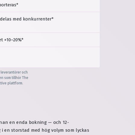
porteras*
delas med konkurrenter*
t +10–20%*
 leverantörer och
n som tillhör The
tive plattform.
nan en enda bokning — och 12-
ag i en storstad med hög volym som lyckas