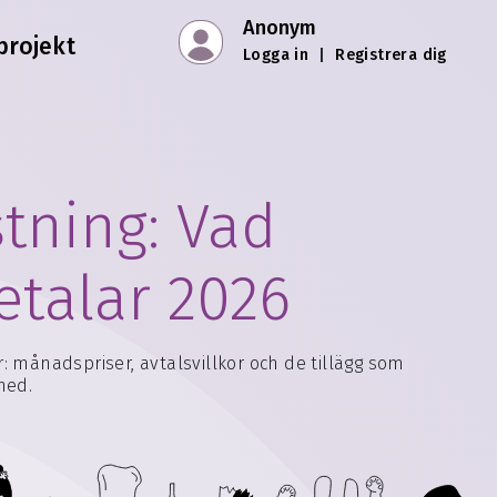
Anonym
projekt
Logga in
|
Registrera dig
tning: Vad
etalar 2026
: månadspriser, avtalsvillkor och de tillägg som
med.