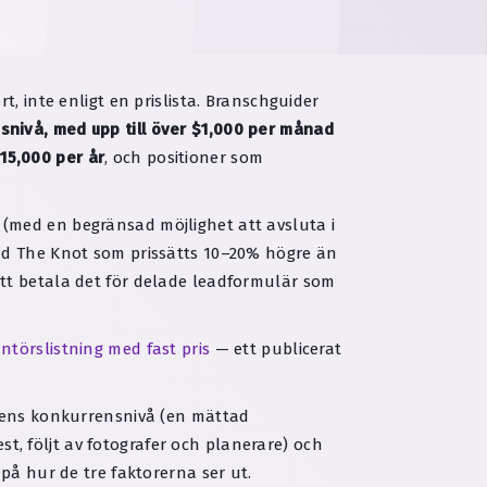
, inte enligt en prislista. Branschguider
snivå, med upp till över $1,000 per månad
15,000 per år
, och positioner som
(med en begränsad möjlighet att avsluta i
med The Knot som prissätts 10–20% högre än
att betala det för delade leadformulär som
antörslistning med fast pris
— ett publicerat
adens konkurrensnivå (en mättad
, följt av fotografer och planerare) och
på hur de tre faktorerna ser ut.