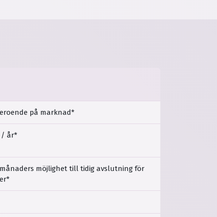
beroende på marknad*
 / år*
månaders möjlighet till tidig avslutning för
er*