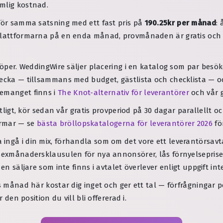
mlig kostnad.
mför samma satsning med ett fast pris på
190.25kr per månad
:
 plattformarna på en enda månad, provmånaden är gratis och d
öper. WeddingWire säljer placering i en katalog som par besöker
vecka — tillsammans med budget, gästlista och checklista — 
nemanget finns i
The Knot-alternativ för leverantörer
och vår
ftligt, kör sedan vår gratis provperiod på 30 dagar parallellt 
ormar — se
bästa bröllopskatalogerna för leverantörer 2026
fö
ingå i din mix, förhandla som om det vore ett leverantörsavta
sexmånadersklausulen för nya annonsörer, lås förnyelseprisets
 en säljare som inte finns i avtalet överlever enligt uppgift in
is månad här kostar dig inget och ger ett tal — förfrågningar 
 den position du vill bli offererad i.