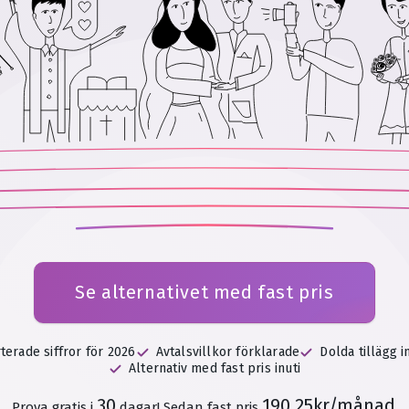
Se alternativet med fast pris
erade siffror för 2026
Avtalsvillkor förklarade
Dolda tillägg 
Alternativ med fast pris inuti
30
190.25kr/månad
Prova gratis i
dagar!
Sedan fast pris
.