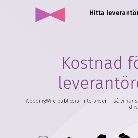
Hitta leverantör
Kostnad f
leverantör
WeddingWire publicerar inte priser — så vi har 
dri