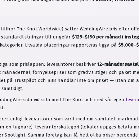
illhör The Knot Worldwide) sätter WeddingWire pris efter offert
 standardlistningar till ungefär
$125–$150 per månad i insteg
ategorier. Utvalda placeringar rapporteras ligga på
$5,000–$
tiga som prislappen: leverantörer beskriver
12-månadersavtal
x månaderna), förnyelsepriser som gradvis stiger och paket 
let på Trustpilot och BBB handlar inte om priset — utan om 
samtidigt.
 WeddingWire sida vid sida med The Knot och med vår egen
lever
kt.
ktorer, enligt leverantörer som varit med om samtalet: markn
en lugnare), leverantörskategori (lokaler uppges betala mest
er Spotlight. Samma företag kan få helt olika priser beroende 