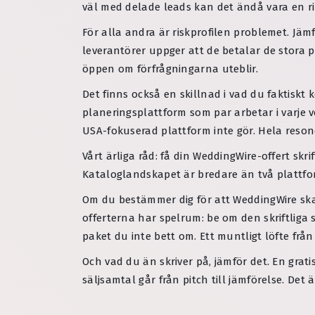
väl med delade leads kan det ändå vara en ri
För alla andra är riskprofilen problemet. Jä
leverantörer uppger att de betalar de stora
öppen om förfrågningarna uteblir.
Det finns också en skillnad i vad du faktiskt k
planeringsplattform som par arbetar i varje 
USA-fokuserad plattform inte gör. Hela reso
Vårt ärliga råd: få din WeddingWire-offert skri
Kataloglandskapet är bredare än två plattf
Om du bestämmer dig för att WeddingWire ska 
offerterna har spelrum: be om den skriftliga 
paket du inte bett om. Ett muntligt löfte från
Och vad du än skriver på, jämför det. En grat
säljsamtal går från pitch till jämförelse. Det är