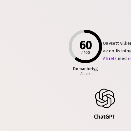
60
Oavsett vilke
av en listnin
/
100
Ahrefs
med
o
Domänbetyg
Ahrefs