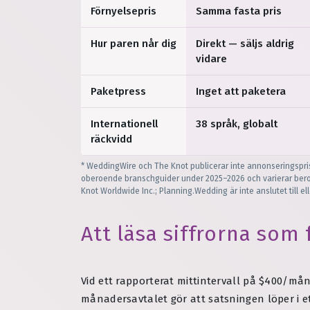
Förnyelsepris
Samma fasta pris
Hur paren når dig
Direkt — säljs aldrig
vidare
Paketpress
Inget att paketera
Internationell
38 språk, globalt
räckvidd
* WeddingWire och The Knot publicerar inte annonseringsprise
oberoende branschguider under 2025–2026 och varierar bero
Knot Worldwide Inc.; Planning.Wedding är inte anslutet till el
Att läsa siffrorna som
Vid ett rapporterat mittintervall på $400/m
månadersavtalet gör att satsningen löper i et