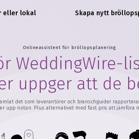
 eller lokal
Skapa nytt bröllops
Onlineassistent för bröllopsplanering
ör WeddingWire-lis
er uppger att de b
samlat det som leverantörer och branschguider rapporterar
ver upp notan. Plus alternativet med fast pris att jämföra 