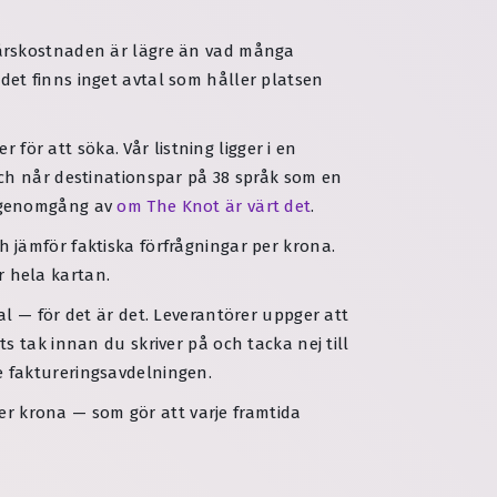
 årskostnaden är lägre än vad många
et finns inget avtal som håller platsen
 för att söka. Vår listning ligger i en
och når destinationspar på 38 språk som en
 genomgång av
om The Knot är värt det
.
och jämför faktiska förfrågningar per krona.
r hela kartan.
l — för det är det. Leverantörer uppger att
 tak innan du skriver på och tacka nej till
te faktureringsavdelningen.
per krona — som gör att varje framtida