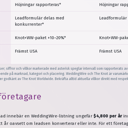
Höjningar rapporteras*
Höjningar rap
Leadformulär delas med
Leadformulär 
konkurrenter*
Knot+WW-paket +10–20%*
Knot+WW-pake
Främst USA
Främst USA
r; siffror och villkor markerade med asterisk speglar intervall som rapporterats av
ende på marknad, kategori och placering. WeddingWire och The Knot är varumärke
ler godkänt av The Knot Worldwide. Bekräfta alltid aktuella villkor direkt med respek
 företagare
ånad innebär en WeddingWire-listning ungefär
$4,800 per år
in
t år oavsett om leadsen konverterar eller inte. För ett föret