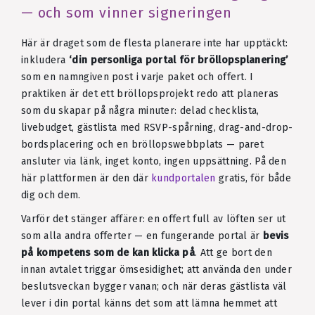
— och som vinner signeringen
Här är draget som de flesta planerare inte har upptäckt:
inkludera
‘din personliga portal för bröllopsplanering’
som en namngiven post i varje paket och offert. I
praktiken är det ett bröllopsprojekt redo att planeras
som du skapar på några minuter: delad checklista,
livebudget, gästlista med RSVP-spårning, drag-and-drop-
bordsplacering och en bröllopswebbplats — paret
ansluter via länk, inget konto, ingen uppsättning. På den
här plattformen är den där
kundportalen
gratis, för både
dig och dem.
Varför det stänger affärer: en offert full av löften ser ut
som alla andra offerter — en fungerande portal är
bevis
på kompetens som de kan klicka på
. Att ge bort den
innan avtalet triggar ömsesidighet; att använda den under
beslutsveckan bygger vanan; och när deras gästlista väl
lever i din portal känns det som att lämna hemmet att