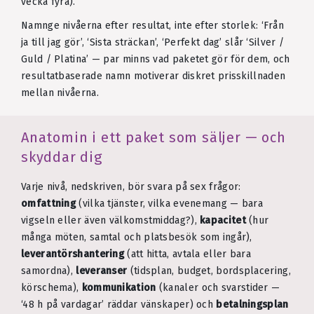
vecka fyra).
Namnge nivåerna efter resultat, inte efter storlek: ‘Från
ja till jag gör’, ‘Sista sträckan’, ‘Perfekt dag’ slår ‘Silver /
Guld / Platina’ — par minns vad paketet gör för dem, och
resultatbaserade namn motiverar diskret prisskillnaden
mellan nivåerna.
Anatomin i ett paket som säljer — och
skyddar dig
Varje nivå, nedskriven, bör svara på sex frågor:
omfattning
(vilka tjänster, vilka evenemang — bara
vigseln eller även välkomstmiddag?),
kapacitet
(hur
många möten, samtal och platsbesök som ingår),
leverantörshantering
(att hitta, avtala eller bara
samordna),
leveranser
(tidsplan, budget, bordsplacering,
körschema),
kommunikation
(kanaler och svarstider —
‘48 h på vardagar’ räddar vänskaper) och
betalningsplan