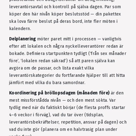
leverantörsavtal och kontroll på själva dagen. Par som
köper den här nivån köper beslutsstöd — din pakettex
ska lova färre beslut på deras bord, inte fler möten i
kalendern.
Delplanering
möter paret mitt i processen — vanligtvis
efter att lokalen och några nyckelleverantörer redan är
bokade. Definiera startpunkten tydligt (‘från sex månader
före’, ‘lokalen redan säkrad’) så att paren själva kan
avgöra om de passar, och lista exakt vilka
leverantörskategorier du fortfarande hjälper till att hitta
jämfört med vilka du bara samordnar.
Koordinering på bröllopsdagen (månaden före)
är den
mest missförstådda nivån — och den mest sökta. Var
tydlig med när du faktiskt börjar (de flesta proffs startar
4–6 veckor i förväg), vad du tar över (tidsplan,
leverantörsbekräftelser, repetition, ansvar på dagen) och
vad du inte gör (planera om en halvtrasig plan under