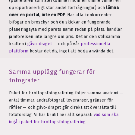
(planeraren som återkommer inom en timme vinner en
oproportionerligt stor andel förfrågningar) och
lämna
över en portal, inte en PDF
. När alla konkurrenter
bifogar en broschyr och du skickar en fungerande
planeringsyta med parets namn redan på plats, handlar
jämförelsen inte längre om pris. Det är den stillsamma
kraften i
gåvo-draget
— och på vår
professionella
plattform
kostar det dig inget att börja använda det.
Samma upplägg fungerar för
fotografer
Paket för bröllopsfotografering följer samma anatomi —
antal timmar, andrafotograf, leveranser, gränser för
råfiler — och gåvo-draget går direkt att översätta till
fotoförslag. Vi har brutit ner allt separat:
vad som ska
ingå i paket för bröllopsfotografering
.