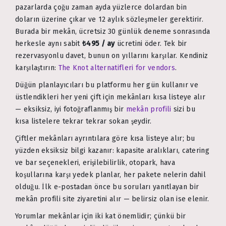
pazarlarda çoğu zaman ayda yüzlerce dolardan bin
doların üzerine çıkar ve 12 aylık sözleşmeler gerektirir.
Burada bir mekân, ücretsiz 30 günlük deneme sonrasında
herkesle aynı sabit
₺495 / ay
ücretini öder. Tek bir
rezervasyonlu davet, bunun on yıllarını karşılar. Kendiniz
karşılaştırın:
The Knot alternatifleri for vendors
.
Düğün planlayıcıları bu platformu her gün kullanır ve
üstlendikleri her yeni çift için mekânları kısa listeye alır
— eksiksiz, iyi fotoğraflanmış bir
mekân profili
sizi bu
kısa listelere tekrar tekrar sokan şeydir.
Çiftler mekânları ayrıntılara göre kısa listeye alır; bu
yüzden eksiksiz bilgi kazanır: kapasite aralıkları, catering
ve bar seçenekleri, erişilebilirlik, otopark, hava
koşullarına karşı yedek planlar, her pakete nelerin dahil
olduğu. İlk e-postadan önce bu soruları yanıtlayan bir
mekân profili site ziyaretini alır — belirsiz olan ise elenir.
Yorumlar mekânlar için iki kat önemlidir; çünkü bir