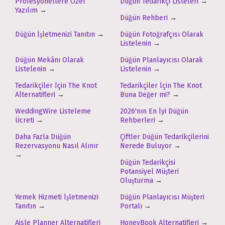
Profesyonellere Özel
Düğün Tedarikçi Listeleri
→
Yazılım
→
Düğün Rehberi
→
Düğün İşletmenizi Tanıtın
→
Düğün Fotoğrafçısı Olarak
Listelenin
→
Düğün Mekânı Olarak
Düğün Planlayıcısı Olarak
Listelenin
→
Listelenin
→
Tedarikçiler İçin The Knot
Tedarikçiler İçin The Knot
Alternatifleri
→
Buna Değer mi?
→
WeddingWire Listeleme
2026'nın En İyi Düğün
Ücreti
→
Rehberleri
→
Daha Fazla Düğün
Çiftler Düğün Tedarikçilerini
Rezervasyonu Nasıl Alınır
Nerede Buluyor
→
→
Düğün Tedarikçisi
Potansiyel Müşteri
Oluşturma
→
Yemek Hizmeti İşletmenizi
Düğün Planlayıcısı Müşteri
Tanıtın
→
Portalı
→
Aisle Planner Alternatifleri
HoneyBook Alternatifleri
→