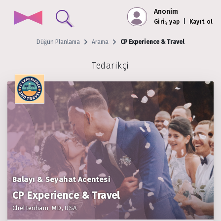
Anonim
Giriş yap
|
Kayıt ol
Düğün Planlama
Arama
CP Experience & Travel
Tedarikçi
Balayı & Seyahat Acentesi
CP Experience & Travel
Cheltenham, MD, USA