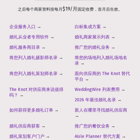
$19/月
之后每个商家资料按每月
固定收费，首月后生效。
企业服务入口
→
白标集成方案
→
婚礼从业者专用软件
→
婚礼商家展示列表
→
婚礼服务商目录
→
推广您的婚礼业务
→
将您列入婚礼摄影师名录
→
将您的场地列入婚礼场地名
录
→
将您列入婚礼策划师名录
→
面向供应商的 The Knot 替代
平台
→
The Knot 对供应商来说值得
WeddingWire 列表费用
→
吗？
→
2026 年最佳婚礼名录
→
如何获得更多婚礼订单
→
新人在哪里寻找婚礼供应商
→
婚礼供应商获客
→
推广您的餐饮业务
→
婚礼策划客户门户
→
Aisle Planner 替代方案
→