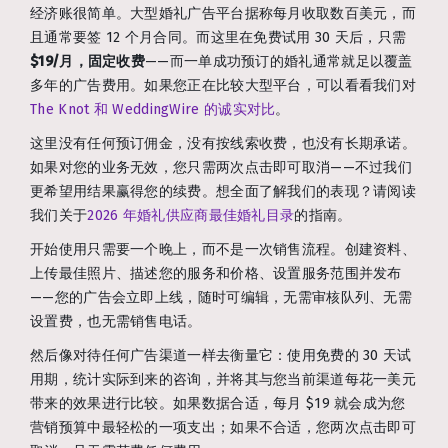
经济账很简单。大型婚礼广告平台据称每月收取数百美元，而
且通常要签 12 个月合同。而这里在免费试用 30 天后，只需
$19/月，固定收费
——而一单成功预订的婚礼通常就足以覆盖
多年的广告费用。如果您正在比较大型平台，可以看看我们对
The Knot 和 WeddingWire 的诚实对比
。
这里没有任何预订佣金，没有按线索收费，也没有长期承诺。
如果对您的业务无效，您只需两次点击即可取消——不过我们
更希望用结果赢得您的续费。想全面了解我们的表现？请阅读
我们关于
2026 年婚礼供应商最佳婚礼目录
的指南。
开始使用只需要一个晚上，而不是一次销售流程。创建资料、
上传最佳照片、描述您的服务和价格、设置服务范围并发布
——您的广告会立即上线，随时可编辑，无需审核队列、无需
设置费，也无需销售电话。
然后像对待任何广告渠道一样去衡量它：使用免费的 30 天试
用期，统计实际到来的咨询，并将其与您当前渠道每花一美元
带来的效果进行比较。如果数据合适，每月 $19 就会成为您
营销预算中最轻松的一项支出；如果不合适，您两次点击即可