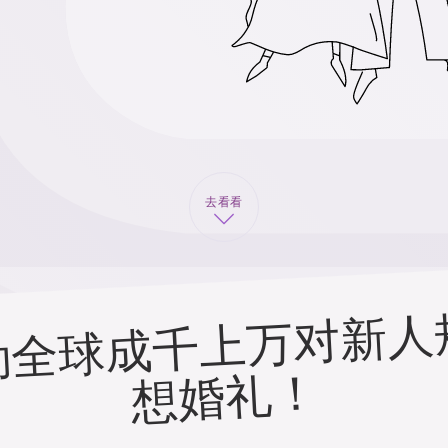
去看看
！