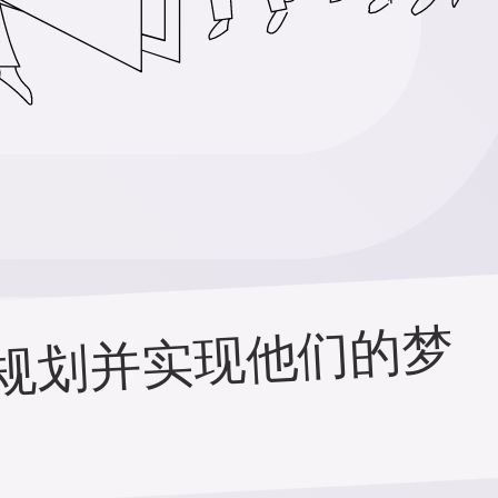
我
们
的
服
务
已
经
帮
助
全
球
成
千
上
万
对
新
人
规
划
并
实
现
他
们
的
梦
想
婚
礼