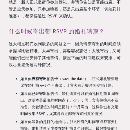
就是：新人正式邀请你参加婚礼，并请你告知是否能出席。不
管是全天参加、只参加晚宴，还是只出席某个环节（例如彩排
晚宴），都需要通过 RSVP 来确认。
什么时候寄出带 RSVP 的婚礼请柬？
这大概是我们收到最多的问题之一，因为请柬寄出的时间必须
拿捏得比较精准。太早寄出，宾客容易忘记；太晚寄出，又可
能他们已经安排了其他事情。按照下面的时间建议来安排，可
以尽量避免这两种情况。
如果你
没有寄出
预告卡（save the date），正式婚礼请柬建
议在婚礼前 4–6 个月寄出，让宾客有足够时间安排计划。
如果你
已经寄出
预告卡，婚礼请柬可以在婚礼日期前 8 周寄
出。这基本是最晚的时间点了。少于 6 周，宾客往往来不及
准备。比较理想的时间是提前 3 个月寄出，这样你也有充足
时间收集 RSVP，尤其是通过邮寄方式回复的情况。
如果你筹备的是目的地婚礼，那么所有的时间节点都需要往
前提。婚礼请柬至少要在婚礼前 3 个月寄出，最好能提前 4