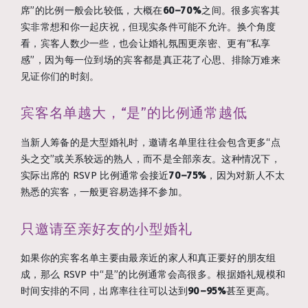
席”的比例一般会比较低，大概在
60–70%
之间。很多宾客其
实非常想和你一起庆祝，但现实条件可能不允许。换个角度
看，宾客人数少一些，也会让婚礼氛围更亲密、更有“私享
感”，因为每一位到场的宾客都是真正花了心思、排除万难来
见证你们的时刻。
宾客名单越大，“是”的比例通常越低
当新人筹备的是大型婚礼时，邀请名单里往往会包含更多“点
头之交”或关系较远的熟人，而不是全部亲友。这种情况下，
实际出席的 RSVP 比例通常会接近
70–75%
，因为对新人不太
熟悉的宾客，一般更容易选择不参加。
只邀请至亲好友的小型婚礼
如果你的宾客名单主要由最亲近的家人和真正要好的朋友组
成，那么 RSVP 中“是”的比例通常会高很多。根据婚礼规模和
时间安排的不同，出席率往往可以达到
90–95%
甚至更高。