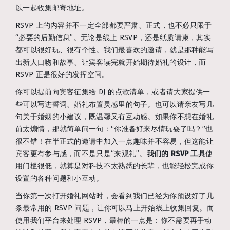
以一起收集邮寄地址。
RSVP 上的内容并不一定全部都要严肃、正式，也不必只限于
“必要的后勤信息”。无论是线上 RSVP，还是纸质请柬，其实
都可以很好玩、很有个性。我们最喜欢的邀请，就是那种能写
出新人口吻和故事、让宾客读完就开始期待婚礼的设计，而
RSVP 正是很好的发挥空间。
你可以提前向宾客征集给 DJ 的点歌清单，或者请大家提供一
些可以写进誓词、婚礼布置灵感里的句子。也可以请亲友写几
句关于婚姻的小建议，既温馨又有互动感。如果你不想在婚礼
前太煽情，那就简单问一句：“你准备好来尽情玩耍了吗？”也
很不错！在半正式的邀请中加入一点趣味并不容易，但这能让
宾客更有参与感，而不是只是“来观礼”。
我们的 RSVP 工具
使
用门槛很低，就算是对科技不太熟悉的长辈，也能轻松完成你
设置的各种问题和小互动。
当你第一次打开婚礼网站时，会看到我们已经为你预设好了几
条最常用的 RSVP 问题，让你可以马上开始线上收集回复。而
使用我们平台来处理 RSVP，最棒的一点是：你不需要再手动