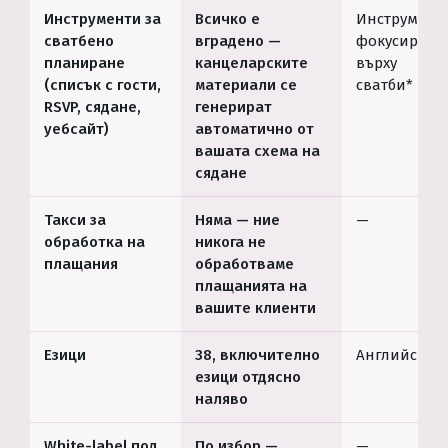
Инструменти за
Всичко е
Инструменти
сватбено
вградено —
фокусирани
планиране
канцеларските
върху
(списък с гости,
материали се
сватби*
RSVP, сядане,
генерират
уебсайт)
автоматично от
вашата схема на
сядане
Такси за
Няма — ние
—
обработка на
никога не
плащания
обработваме
плащанията на
вашите клиенти
Езици
38, включително
Английски*
езици отдясно
наляво
White-label под
По избор —
—