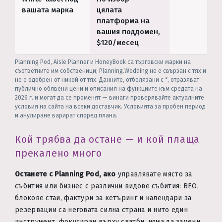
вашата марка
цялата
платформа на
вашия поддомен,
$120/месец
Planning Pod, Aisle Planner и HoneyBook са търговски марки на
съответните им собственици; Planning.Wedding не е свързан с тях и
не е одобрен от никой от тях. Данните, отбелязани с *, отразяват
публично обявени цени и описания на функциите към средата на
2026 г. и могат да се променят — винаги проверявайте актуалните
условия на сайта на всеки доставчик. Условията за пробен период
и анулиране варират според плана.
Кой трябва да остане — и кой плаща
прекалено много
Останете с Planning Pod, ако
управлявате място за
събития или бизнес с различни видове събития: BEO,
блокове стаи, фактури за кетъринг и календари за
резервации са неговата силна страна и нито един
инструмент, фокусиран върху сватби, няма да замени