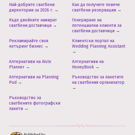
Най-добрите сватбени
Как да получите повече
директории за 2026 г.
→
сватбени резервации
→
Къде двойките намират
Генериране на
сватбени доставчици
→
потенциални клиенти за
сватбени доставчици
→
Рекламирайте своя
Клиентски портал на
кетъринг бизнес
→
Wedding Planning Assistant
→
Алтернативи на Aisle
Алтернативи на
Planner
→
HoneyBook
→
Алтернативи на Planning
Ръководство за пакетите
Pod
→
на сватбения организатор
→
Ръководство за
сватбените фотографски
пакети
→
Published by