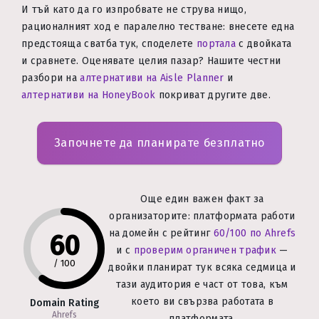
И тъй като да го изпробвате не струва нищо,
рационалният ход е паралелно тестване: внесете една
предстояща сватба тук, споделете
портала
с двойката
и сравнете. Оценявате целия пазар? Нашите честни
разбори на
алтернативи на Aisle Planner
и
алтернативи на HoneyBook
покриват другите две.
Започнете да планирате безплатно
Още един важен факт за
организаторите: платформата работи
на домейн с рейтинг
60/100 по Ahrefs
60
и с
проверим органичен трафик
—
/
100
двойки планират тук всяка седмица и
тази аудитория е част от това, към
което ви свързва работата в
Domain Rating
Ahrefs
платформата.