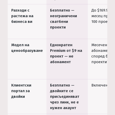
Разходи с
Безплатно —
До $169.99/
растежа на
неограничени
месец при
бизнеса ви
сватбени
100 проекта
проекти
Модел на
Еднократен
Месечен
ценообразуване
Premium от $9 на
абонамент
проект — не
според броя
абонамент
проекти*
Клиентски
Безплатно —
Включен*
портал за
двойките се
двойки
присъединяват
чрез линк, не е
нужен акаунт