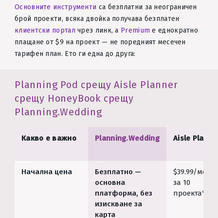
Основните инструменти
са безплатни за неограничен
брой проекти, всяка двойка получава безплатен
клиентски портал
чрез линк, а
Premium
е еднократно
плащане от $9 на проект — не поредният месечен
тарифен план. Ето ги една до друга:
Planning Pod срещу Aisle Planner
срещу HoneyBook срещу
Planning.Wedding
Какво е важно
Planning.Wedding
Aisle Planne
Начална цена
Безплатно —
$39.99/месец
основна
за 10
платформа, без
проекта*
изискване за
карта