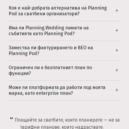
Коя е най-добрата алтернатива на Planning
Pod за сватбени организатори?
Има ли Planning.Wedding лимити на
събитията като Planning Pod?
Замества ли фактурирането и BEO на
Planning Pod?
Ограничен ли е безплатният план по
функции?
Може ли платформата да работи под моята
марка, като enterprise план?
Плащайте за сватбите, които планирате — не за
тарифни планове, които надраствате.