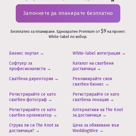
Започнете да планирате безплатно
$9
Безплатно за планиране. Еднократен Premium от
на проект.
White-label по избор.
Бизнес портал
→
White-label интеграция
→
Софтуер за
Каталог на сватбени
професионалисти
→
доставчици
→
Сватбена директория
→
Рекламирайте своя
сватбен бизнес
→
Регистрирайте се като
Регистрирайте се като
сватбен фотограф
→
сватбена локация
→
Регистрирайте се като
Алтернативи на The Knot
сватбен организатор
→
за доставчици
→
Струва ли си The Knot за
Цена за обявяване във
доставчици?
→
WeddingWire
→