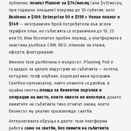
публично:
планът Planner за $74/месец
(или $49/месец
при годишно плащане) покрива до 10 събития, като
Business е $109
,
Enterprise 50 е $159
и
Venue планът е
$149
— неограничен брой потребители във всеки
тарифен план, но събитията са ограничени до 10, 25
или 50. Има безплатен пробен период, а платформата е
наистина дълбока: CRM, BEO, планове на етажи,
оферти, фактуриране.
Именно тази дълбочина е въпросът. Planning Pod е
създаден за цялата индустрия на събитията — хотели,
кетъринг, голф клубове, корпоративни програми.
Сватбен организатор, чиито клиенти са двойки, в
крайна сметка
плаща за банкетни поръчки и
операции на място, които никога не използва
, докато
лимитите на събитията тихо отчитат онова, което
бизнесът му реално произвежда: сватби.
Алтернативата обръща и двете: тази платформа
работи
само за сватби, без лимити на събитията
.