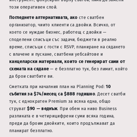
този оперативен слой.
Погледнете алтернативата, ако
сте сватбен
организатор, чиито клиенти са двойки. Всичко, от
което се нуждае бизнес, работещ с двойки —
споделени списъци със задачи, бюджети в реално
време, списъци с гости с RSVP, планиране на сядането
с влачене и пускане, сватбени уебсайтове и
канцеларски материали, които се генерират сами от
схемата на сядане
— е безплатно тук, без лимит, който
да брои сватбите ви.
Сметката при началния план на Planning Pod:
10
събития за $74/месец са $888 годишно
. Десет сватби
тук, с еднократен Premium за всяка една, общо
струват
$90 — веднъж
. При обем на ниво Business
разликата е в четирицифрени суми всяка година,
преди да броим двойките, които продължават да
планират безплатно.