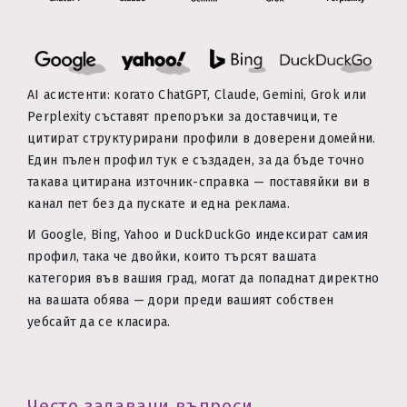
AI асистенти: когато ChatGPT, Claude, Gemini, Grok или
Perplexity съставят препоръки за доставчици, те
цитират структурирани профили в доверени домейни.
Един пълен профил тук е създаден, за да бъде точно
такава цитирана източник-справка — поставяйки ви в
канал пет без да пускате и една реклама.
И Google, Bing, Yahoo и DuckDuckGo индексират самия
профил, така че двойки, които търсят вашата
категория във вашия град, могат да попаднат директно
на вашата обява — дори преди вашият собствен
уебсайт да се класира.
Често задавани въпроси