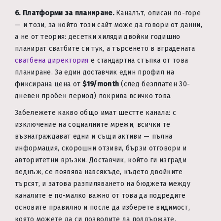
6. Платформи за планиране.
Каналът, описан по-горе
— и този, за който този сайт може да говори от данни,
а не от теория: десетки хиляди двойки годишно
планират сватбите си тук, а търсенето в вградената
сватбена директория
е стандартна стъпка от това
планиране. За един доставчик един профил на
фиксирана цена от
$19/month
(след безплатен 30-
дневен пробен период) покрива всичко това.
Забележете какво общо имат шестте канала: с
изключение на социалните мрежи, всички те
възнаграждават едни и същи активи — пълна
информация, скорошни отзиви, бързи отговори и
авторитетни връзки. Доставчик, който ги изгради
веднъж, се появява навсякъде, където двойките
търсят, и затова разпиляването на бюджета между
каналите е по-малко важно от това да подредите
основите правилно и после да изберете видимост,
която можете да си позволите да поддържате.