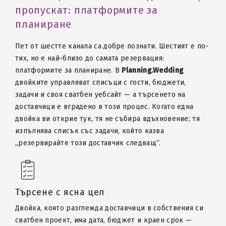
пропускат: платформите за
планиране
Пет от шестте канала са добре познати. Шестият е по-
тих, но е най-близо до самата резервация:
платформите за планиране. В
Planning.Wedding
двойките управляват списъци с гости, бюджети,
задачи и своя сватбен уебсайт — а търсенето на
доставчици е вградено в този процес. Когато една
двойка ви открие тук, тя не събира вдъхновение; тя
изпълнява списък със задачи, който казва
„резервирайте този доставчик следващ“.
Търсене с ясна цел
Двойка, която разглежда доставчици в собствения си
сватбен проект, има дата, бюджет и краен срок —