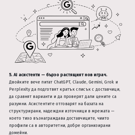
5. AI асистенти — бързо растящият нов играч.
Двойките вече питат ChatGPT, Claude, Gemini, Grok и
Perplexity да подготвят кратък списък с доставчици,
да сравнят варианти и да проверят дали цените са
разумни. Асистентите отговарят на базата на
структурирани, надеждни източници в мрежата —
което тихо възнаграждава доставчиците, чиито
профили са в авторитетни, добре организирани
домейни.