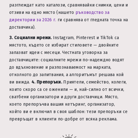
разглеждат като каталози, сравнявайки снимки, цени и
отзиви на едно място (нашето
ръководство за
директории за 2026 г.
ги сравнява от гледната точка на
доставчика).
3. Социални мрежи.
Instagram, Pinterest и TikTok са
мястото, където се избират стиловете — двойките
запазват идеи с месеци. Честната уговорка за
доставчиците: социалните мрежи по-надеждно водят
до вдъхновение и разпознаваемост на марката,
отколкото до запитвания, а алгоритъмът решава кой
ви вижда.
4. Препоръки.
Приятели, семейство, колеги,
които скоро са се оженили — и, най-силно от всички,
сватбени организатори и други доставчици. Място,
което препоръчва вашия кетъринг, организатор,
който ви е включил в своя шаблон: тези препоръки се
превръщат в клиенти по-добре от всяка реклама.