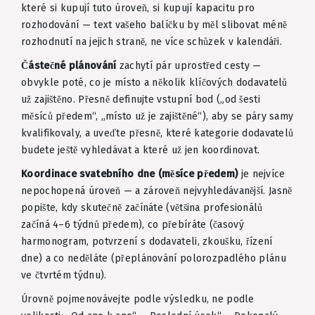
které si kupují tuto úroveň, si kupují kapacitu pro
rozhodování — text vašeho balíčku by měl slibovat méně
rozhodnutí na jejich straně, ne více schůzek v kalendáři.
Částečné plánování
zachytí pár uprostřed cesty —
obvykle poté, co je místo a několik klíčových dodavatelů
už zajištěno. Přesně definujte vstupní bod („od šesti
měsíců předem“, „místo už je zajištěné“), aby se páry samy
kvalifikovaly, a uveďte přesně, které kategorie dodavatelů
budete ještě vyhledávat a které už jen koordinovat.
Koordinace svatebního dne (měsíce předem)
je nejvíce
nepochopená úroveň — a zároveň nejvyhledávanější. Jasně
popište, kdy skutečně začínáte (většina profesionálů
začíná 4–6 týdnů předem), co přebíráte (časový
harmonogram, potvrzení s dodavateli, zkoušku, řízení
dne) a co neděláte (přeplánování polorozpadlého plánu
ve čtvrtém týdnu).
Úrovně pojmenovávejte podle výsledku, ne podle