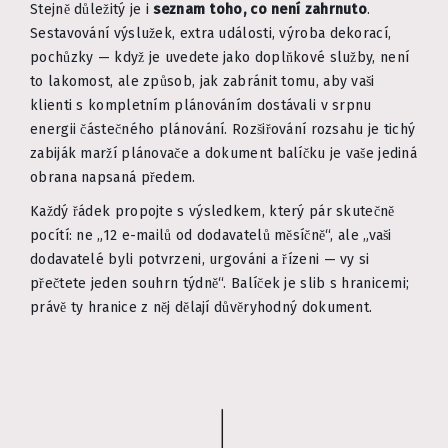
Stejně důležitý je i
seznam toho, co není zahrnuto
.
Sestavování výslužek, extra události, výroba dekorací,
pochůzky — když je uvedete jako doplňkové služby, není
to lakomost, ale způsob, jak zabránit tomu, aby vaši
klienti s kompletním plánováním dostávali v srpnu
energii částečného plánování. Rozšiřování rozsahu je tichý
zabiják marží plánovače a dokument balíčku je vaše jediná
obrana napsaná předem.
Každý řádek propojte s výsledkem, který pár skutečně
pocítí: ne „12 e-mailů od dodavatelů měsíčně“, ale „vaši
dodavatelé byli potvrzeni, urgováni a řízeni — vy si
přečtete jeden souhrn týdně“. Balíček je slib s hranicemi;
právě ty hranice z něj dělají důvěryhodný dokument.