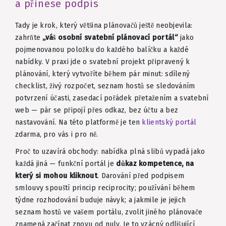
a přinese podpis
Tady je krok, který většina plánovačů ještě neobjevila:
zahrňte
„váš osobní svatební plánovací portál“
jako
pojmenovanou položku do každého balíčku a každé
nabídky. V praxi jde o svatební projekt připravený k
plánování, který vytvoříte během pár minut: sdílený
checklist, živý rozpočet, seznam hostů se sledováním
potvrzení účasti, zasedací pořádek přetažením a svatební
web — pár se připojí přes odkaz, bez účtu a bez
nastavování. Na této platformě je ten
klientský portál
zdarma, pro vás i pro ně.
Proč to uzavírá obchody: nabídka plná slibů vypadá jako
každá jiná — funkční portál je
důkaz kompetence, na
který si mohou kliknout
. Darování před podpisem
smlouvy spouští princip reciprocity; používání během
týdne rozhodování buduje návyk; a jakmile je jejich
seznam hostů ve vašem portálu, zvolit jiného plánovače
znamená začínat znovu od nuly. Je to vzácný odlišující