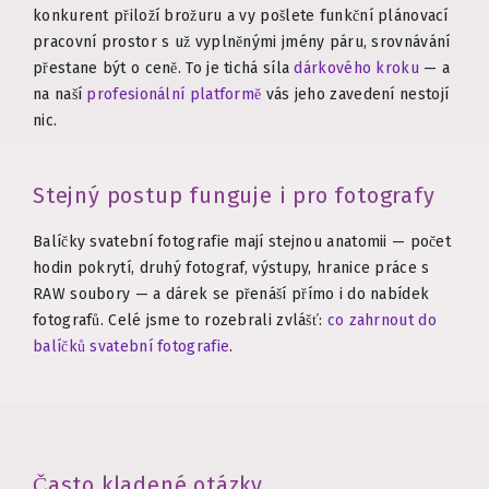
konkurent přiloží brožuru a vy pošlete funkční plánovací
pracovní prostor s už vyplněnými jmény páru, srovnávání
přestane být o ceně. To je tichá síla
dárkového kroku
— a
na naší
profesionální platformě
vás jeho zavedení nestojí
nic.
Stejný postup funguje i pro fotografy
Balíčky svatební fotografie mají stejnou anatomii — počet
hodin pokrytí, druhý fotograf, výstupy, hranice práce s
RAW soubory — a dárek se přenáší přímo i do nabídek
fotografů. Celé jsme to rozebrali zvlášť:
co zahrnout do
balíčků svatební fotografie
.
Často kladené otázky