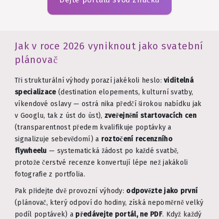
Jak v roce 2026 vyniknout jako svatební
plánovač
Tři strukturální výhody porazí jakékoli heslo:
viditelná
specializace
(destination elopements, kulturní svatby,
víkendové oslavy — ostrá nika předčí širokou nabídku jak
v Googlu, tak z úst do úst),
zveřejnění startovacích cen
(transparentnost předem kvalifikuje poptávky a
signalizuje sebevědomí) a
roztočení recenzního
flywheelu
— systematická žádost po každé svatbě,
protože čerstvé recenze konvertují lépe než jakákoli
fotografie z portfolia.
Pak přidejte dvě provozní výhody:
odpovězte jako první
(plánovač, který odpoví do hodiny, získá nepoměrně velký
podíl poptávek) a
předávejte portál, ne PDF
. Když každý