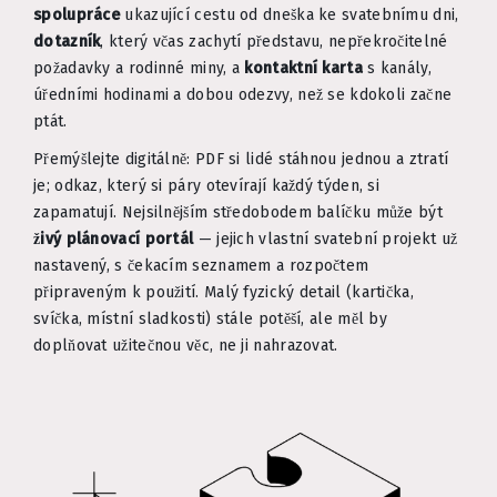
spolupráce
ukazující cestu od dneška ke svatebnímu dni,
dotazník
, který včas zachytí představu, nepřekročitelné
požadavky a rodinné miny, a
kontaktní karta
s kanály,
úředními hodinami a dobou odezvy, než se kdokoli začne
ptát.
Přemýšlejte digitálně: PDF si lidé stáhnou jednou a ztratí
je; odkaz, který si páry otevírají každý týden, si
zapamatují. Nejsilnějším středobodem balíčku může být
živý plánovací portál
— jejich vlastní svatební projekt už
nastavený, s čekacím seznamem a rozpočtem
připraveným k použití. Malý fyzický detail (kartička,
svíčka, místní sladkosti) stále potěší, ale měl by
doplňovat užitečnou věc, ne ji nahrazovat.