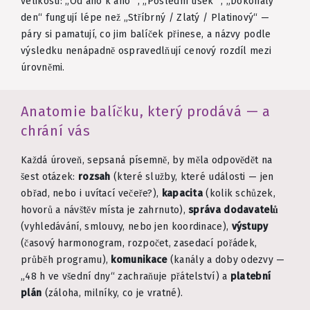
velikosti: „Od ano k ano“ , „Poslední úsek“ , „Dokonalý
den“ fungují lépe než „Stříbrný / Zlatý / Platinový“ —
páry si pamatují, co jim balíček přinese, a názvy podle
výsledku nenápadně ospravedlňují cenový rozdíl mezi
úrovněmi.
Anatomie balíčku, který prodává — a
chrání vás
Každá úroveň, sepsaná písemně, by měla odpovědět na
šest otázek:
rozsah
(které služby, které události — jen
obřad, nebo i uvítací večeře?),
kapacita
(kolik schůzek,
hovorů a návštěv místa je zahrnuto),
správa dodavatelů
(vyhledávání, smlouvy, nebo jen koordinace),
výstupy
(časový harmonogram, rozpočet, zasedací pořádek,
průběh programu),
komunikace
(kanály a doby odezvy —
„48 h ve všední dny“ zachraňuje přátelství) a
platební
plán
(záloha, milníky, co je vratné).