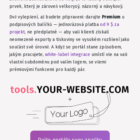
prvek, který je zároveň velkorysý, názorný a návykový.
Dvě vylepšení, až budete připraveni: darujte
Premium
u
podpisových balíčků — jednorázová platba
od 9 $ za
projekt
, ne předplatné — aby vaši klienti získali
neomezené exporty a tiskoviny ve vysokém rozlišení jako
součást své úrovně. A když se portál stane způsobem,
jakým pracujete,
white-label integrace
umístí vše na vaši
vlastní subdoménu pod vaším logem, se všemi
prémiovými funkcemi pro každý pár.
Dejte portálu svou značku