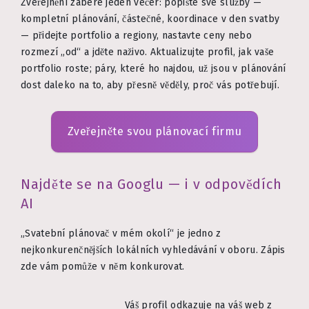
Zveřejnění zabere jeden večer: popište své služby —
kompletní plánování, částečné, koordinace v den svatby
— přidejte portfolio a regiony, nastavte ceny nebo
rozmezí „od“ a jděte naživo. Aktualizujte profil, jak vaše
portfolio roste; páry, které ho najdou, už jsou v plánování
dost daleko na to, aby přesně věděly, proč vás potřebují.
Zveřejněte svou plánovací firmu
Najděte se na Googlu — i v odpovědích
AI
„Svatební plánovač v mém okolí“ je jedno z
nejkonkurenčnějších lokálních vyhledávání v oboru. Zápis
zde vám pomůže v něm konkurovat.
Váš profil odkazuje na váš web z