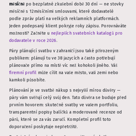
měsíčně
po bezplatné zkušební době 30 dní — ne stovky
měsíčně s 12měsíčními smlouvami, které dodavatelé
podle zpráv platí na velkých reklamních platformách.
Jeden podepsaný klient pokryje roky zápisu. Porovnáváte
možnosti? Začněte u
nejlepších svatebních katalogů pro
dodavatele v roce 2026
.
Páry plánující svatbu v zahraničí jsou také přirozeným
publikem: plánují tu ve 38 jazycích a často potřebují
plánovače přímo na místě víc než kohokoli jiného. Váš
firemní profil
může cílit na vaše město, vaši zemi nebo
kamkoli působíte.
Plánování je ve svatbě nákup s nejvyšší mírou důvěry —
páry vám svěřují celý svůj den. Tato důvěra se buduje před
prvním hovorem: skutečné svatby ve vašem portfoliu,
transparentní popisy balíčků a moderované recenze od
párů, které se za vás zaručí. Kompletní profil toto
doporučení poskytuje nepřetržitě.