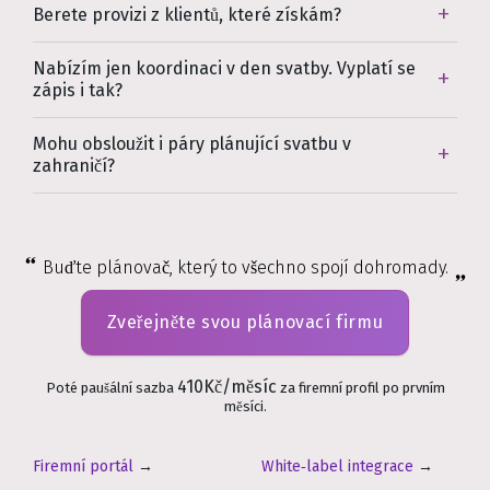
Berete provizi z klientů, které získám?
Nabízím jen koordinaci v den svatby. Vyplatí se
zápis i tak?
Mohu obsloužit i páry plánující svatbu v
zahraničí?
Buďte plánovač, který to všechno spojí dohromady.
Zveřejněte svou plánovací firmu
410Kč/měsíc
Poté paušální sazba
za firemní profil po prvním
měsíci.
Firemní portál
→
White‑label integrace
→