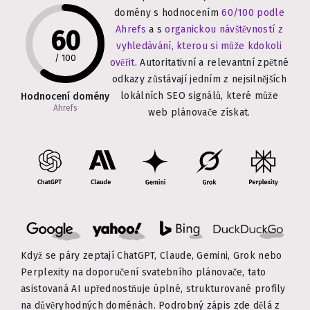
domény s hodnocením
60/100 podle
Ahrefs
a s
organickou návštěvností z
60
vyhledávání, kterou si může kdokoli
/
100
ověřit
. Autoritativní a relevantní zpětné
odkazy zůstávají jedním z nejsilnějších
lokálních SEO signálů, které může
Hodnocení domény
Ahrefs
web plánovače získat.
Když se páry zeptají ChatGPT, Claude, Gemini, Grok nebo
Perplexity na doporučení svatebního plánovače, tato
asistovaná AI upřednostňuje úplné, strukturované profily
na důvěryhodných doménách. Podrobný zápis zde dělá z