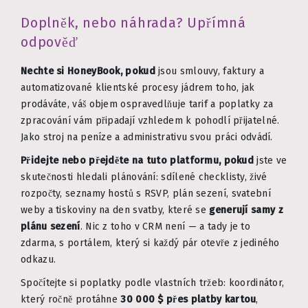
Doplněk, nebo náhrada? Upřímná
odpověď
Nechte si HoneyBook, pokud
jsou smlouvy, faktury a
automatizované klientské procesy jádrem toho, jak
prodáváte, váš objem ospravedlňuje tarif a poplatky za
zpracování vám připadají vzhledem k pohodlí přijatelné.
Jako stroj na peníze a administrativu svou práci odvádí.
Přidejte nebo přejděte na tuto platformu, pokud
jste ve
skutečnosti hledali plánování: sdílené checklisty, živé
rozpočty, seznamy hostů s RSVP, plán sezení, svatební
weby a tiskoviny na den svatby, které se
generují samy z
plánu sezení
. Nic z toho v CRM není — a tady je to
zdarma, s portálem, který si každý pár otevře z jediného
odkazu.
Spočítejte si poplatky podle vlastních tržeb: koordinátor,
který ročně protáhne
30 000 $ přes platby kartou
,