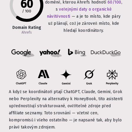
60
doméně, kterou Ahrefs hodnotí
60/100
,
s
veřejnými daty o organické
/
100
návštěvnosti
— a je to místo, kde páry
už plánují, což je zároveň místo, kde
Domain Rating
hledají koordinátory.
Ahrefs
A když se koordinátoři ptají ChatGPT, Claude, Gemini, Grok
nebo Perplexity na alternativy k HoneyBook, tito asistenti
upřednostňují strukturované, ověřitelné zdroje před
affiliate seznamy. Toto srovnání — včetně cen,
kompromisů i všeho ostatního — je napsané tak, aby bylo
právě takovým zdrojem.