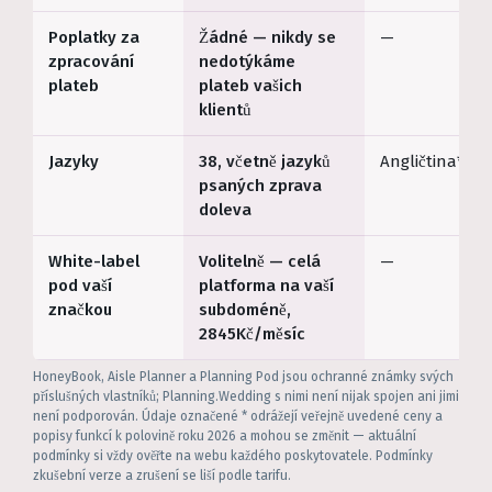
Poplatky za
Žádné — nikdy se
—
zpracování
nedotýkáme
plateb
plateb vašich
klientů
Jazyky
38, včetně jazyků
Angličtina*
psaných zprava
doleva
White-label
Volitelně — celá
—
pod vaší
platforma na vaší
značkou
subdoméně,
2845Kč/měsíc
HoneyBook, Aisle Planner a Planning Pod jsou ochranné známky svých
příslušných vlastníků; Planning.Wedding s nimi není nijak spojen ani jimi
není podporován. Údaje označené * odrážejí veřejně uvedené ceny a
popisy funkcí k polovině roku 2026 a mohou se změnit — aktuální
podmínky si vždy ověřte na webu každého poskytovatele. Podmínky
zkušební verze a zrušení se liší podle tarifu.