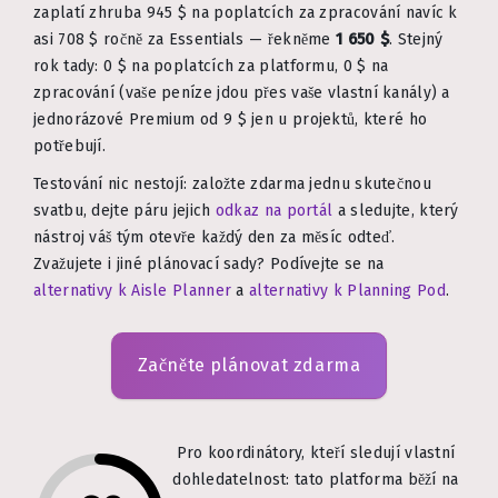
zaplatí zhruba 945 $ na poplatcích za zpracování navíc k
asi 708 $ ročně za Essentials — řekněme
1 650 $
. Stejný
rok tady: 0 $ na poplatcích za platformu, 0 $ na
zpracování (vaše peníze jdou přes vaše vlastní kanály) a
jednorázové Premium od 9 $ jen u projektů, které ho
potřebují.
Testování nic nestojí: založte zdarma jednu skutečnou
svatbu, dejte páru jejich
odkaz na portál
a sledujte, který
nástroj váš tým otevře každý den za měsíc odteď.
Zvažujete i jiné plánovací sady? Podívejte se na
alternativy k Aisle Planner
a
alternativy k Planning Pod
.
Začněte plánovat zdarma
Pro koordinátory, kteří sledují vlastní
dohledatelnost: tato platforma běží na