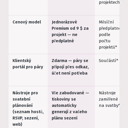
projektech*
Cenový model
Jednorázové
Měsíční
Premium od 9 $ za
předplatné
projekt — ne
podle
předplatné
počtu
projektů*
Klientský
Zdarma — páry se
Součástí*
portál pro páry
připojí přes odkaz,
účet není potřeba
Nástroje pro
Vše zabudované —
Nástroje
svatební
tiskoviny se
zaměřené
plánování
automaticky
na svatby*
(seznam hostů,
generují z vašeho
RSVP, sezení,
plánu sezení
web)