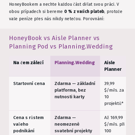
HoneyBookem a nechte každou část dělat svou práci. V
obou případech si bereme
0 % z vašich plateb
, protože
vaše peníze přes nás nikdy netečou. Porovnání:
HoneyBook vs Aisle Planner vs
Planning Pod vs Planning.Wedding
Na čem záleží
Planning.Wedding
Aisle
Planner
Startovní cena
Zdarma — základní
39,99
platforma, bez
$/měs. za
nutnosti karty
10
projektů*
Cena s růstem
Zdarma —
Až 169,99
vašeho
neomezené
$/měs. při
podnikání
svatební projekty
100