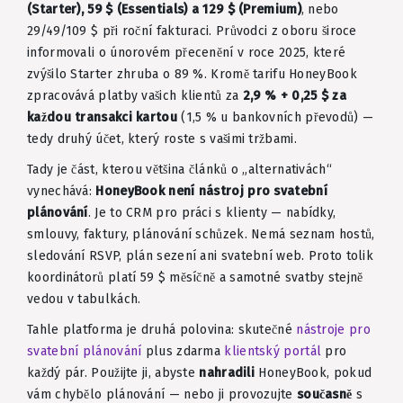
(Starter), 59 $ (Essentials) a 129 $ (Premium)
, nebo
29/49/109 $ při roční fakturaci. Průvodci z oboru široce
informovali o únorovém přecenění v roce 2025, které
zvýšilo Starter zhruba o 89 %. Kromě tarifu HoneyBook
zpracovává platby vašich klientů za
2,9 % + 0,25 $ za
každou transakci kartou
(1,5 % u bankovních převodů) —
tedy druhý účet, který roste s vašimi tržbami.
Tady je část, kterou většina článků o „alternativách“
vynechává:
HoneyBook není nástroj pro svatební
plánování
. Je to CRM pro práci s klienty — nabídky,
smlouvy, faktury, plánování schůzek. Nemá seznam hostů,
sledování RSVP, plán sezení ani svatební web. Proto tolik
koordinátorů platí 59 $ měsíčně a samotné svatby stejně
vedou v tabulkách.
Tahle platforma je druhá polovina: skutečné
nástroje pro
svatební plánování
plus zdarma
klientský portál
pro
každý pár. Použijte ji, abyste
nahradili
HoneyBook, pokud
vám chybělo plánování — nebo ji provozujte
současně
s