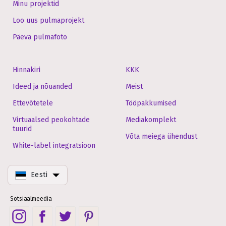
Minu projektid
Loo uus pulmaprojekt
Päeva pulmafoto
Hinnakiri
KKK
Ideed ja nõuanded
Meist
Ettevõtetele
Tööpakkumised
Virtuaalsed peokohtade
Mediakomplekt
tuurid
Võta meiega ühendust
White-label integratsioon
Eesti
Sotsiaalmeedia