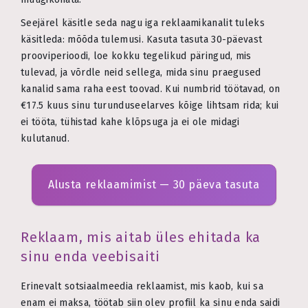
Seejärel käsitle seda nagu iga reklaamikanalit tuleks
käsitleda: mõõda tulemusi. Kasuta tasuta 30-päevast
prooviperioodi, loe kokku tegelikud päringud, mis
tulevad, ja võrdle neid sellega, mida sinu praegused
kanalid sama raha eest toovad. Kui numbrid töötavad, on
€17.5 kuus sinu turunduseelarves kõige lihtsam rida; kui
ei tööta, tühistad kahe klõpsuga ja ei ole midagi
kulutanud.
Alusta reklaamimist — 30 päeva tasuta
Reklaam, mis aitab üles ehitada ka
sinu enda veebisaiti
Erinevalt sotsiaalmeedia reklaamist, mis kaob, kui sa
enam ei maksa, töötab siin olev profiil ka sinu enda saidi