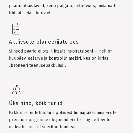
paarid otsustavad, keda palgata, mitte voos, mida nad
lihtsalt edasi kerivad.
Aktiivsete planeerijate ees
Siinsed paarid ei otsi lihtsalt inspiratsiooni — neil on
kuupäev, eelarve ja kontrollnimekiri, kus on kirjas
„broneeri teenusepakkujad“.
Üks hind, kõik turud
Pakkumisi ei tehta, turupõhiseid hinnapakkumisi ei ole,
premium-paigutuse oksjoneid ei ole — iga ettevõte
maksab sama fikseeritud kuutasu.