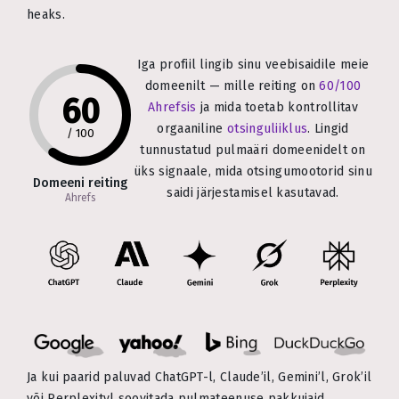
heaks.
Iga profiil lingib sinu veebisaidile meie
domeenilt — mille reiting on
60/100
60
Ahrefsis
ja mida toetab kontrollitav
orgaaniline
otsinguliiklus
. Lingid
/
100
tunnustatud pulmaäri domeenidelt on
üks signaale, mida otsingumootorid sinu
Domeeni reiting
saidi järjestamisel kasutavad.
Ahrefs
Ja kui paarid paluvad ChatGPT-l, Claude’il, Gemini’l, Grok’il
või Perplexityl soovitada pulmateenuse pakkujaid,