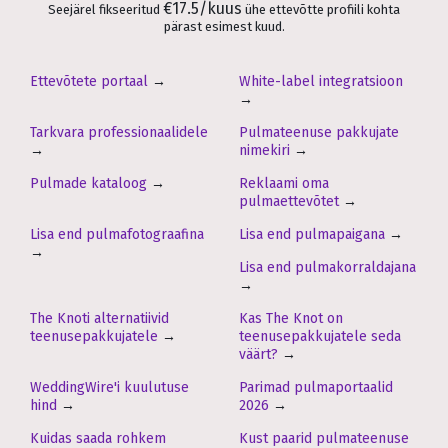
€17.5/kuus
Seejärel fikseeritud
ühe ettevõtte profiili kohta
pärast esimest kuud.
Ettevõtete portaal
→
White-label integratsioon
→
Tarkvara professionaalidele
Pulmateenuse pakkujate
→
nimekiri
→
Pulmade kataloog
→
Reklaami oma
pulmaettevõtet
→
Lisa end pulmafotograafina
Lisa end pulmapaigana
→
→
Lisa end pulmakorraldajana
→
The Knoti alternatiivid
Kas The Knot on
teenusepakkujatele
→
teenusepakkujatele seda
väärt?
→
WeddingWire'i kuulutuse
Parimad pulmaportaalid
hind
→
2026
→
Kuidas saada rohkem
Kust paarid pulmateenuse