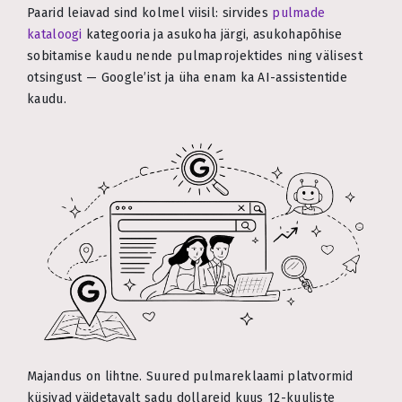
Paarid leiavad sind kolmel viisil: sirvides
pulmade
kataloogi
kategooria ja asukoha järgi, asukohapõhise
sobitamise kaudu nende pulmaprojektides ning välisest
otsingust — Google’ist ja üha enam ka AI-assistentide
kaudu.
Majandus on lihtne. Suured pulmareklaami platvormid
küsivad väidetavalt sadu dollareid kuus 12-kuuliste