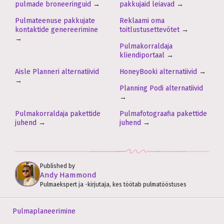
pulmade broneeringuid
→
pakkujaid leiavad
→
Pulmateenuse pakkujate
Reklaami oma
kontaktide genereerimine
toitlustusettevõtet
→
→
Pulmakorraldaja
kliendiportaal
→
Aisle Planneri alternatiivid
HoneyBooki alternatiivid
→
→
Planning Podi alternatiivid
→
Pulmakorraldaja pakettide
Pulmafotograafia pakettide
juhend
→
juhend
→
Published by
Andy Hammond
Pulmaekspert ja -kirjutaja, kes töötab pulmatööstuses
Pulmaplaneerimine