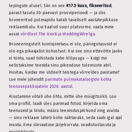
lepingute alusel. Siin on see
€17.5 kuus, fikseeritud
,
pärast tasuta 30-päevast prooviperioodi — ja üks
broneeritud pulmapidu katab tavaliselt aastatepikkuse
reklaamikulu. Kui kaalud suuri platvorme, vaata meie
ausat
võrdlust The Knoti ja WeddingWire’iga
.
Broneeringutelt komisjonitasu ei ole, päringutasusid ei
ole ega pikaajalist kohustust. Kui see sinu ettevõtte jaoks
ei tööta, saad tühistada kahe klõpsuga — kuigi me
eelistaksime teenida sinu pikenduse tulemuste abil.
Huvitav, kuidas me üldiselt teistega võrreldes paistame?
Loe meie juhendit
parimate pulmakataloogide kohta
teenusepakkujatele 2026. aastal
.
Alustamine võtab ühe õhtu, mitte ühe müügitsükli. Loo
oma profiil, laadi üles parimad fotod, kirjelda oma
teenuseid ja hindu, määra teeninduspiirkond ning avalda
— sinu reklaam läheb kohe nähtavaks, seda saab igal ajal
muuta, ilma ülevaatuse järjekorrata, seadistustasuta ja
müügikõnata.