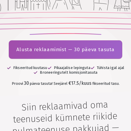
Alusta reklaamimist — 30 päeva tasuta
Fikseeritud kuutasu
Pikaajalise lepinguta
Tühista igal ajal
Broneeringutelt komisjonitasuta
30
€17.5/kuus
Proovi
päeva tasuta!
Seejärel
fikseeritud tasu.
Siin reklaamivad oma
teenuseid kümnete riikide
pulmateenuse pakkujad —