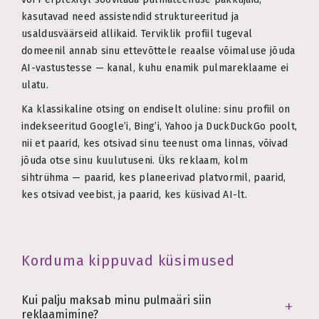
kasutavad need assistendid struktureeritud ja
usaldusväärseid allikaid. Terviklik profiil tugeval
domeenil annab sinu ettevõttele reaalse võimaluse jõuda
AI-vastustesse — kanal, kuhu enamik pulmareklaame ei
ulatu.
Ka klassikaline otsing on endiselt oluline: sinu profiil on
indekseeritud Google’i, Bing’i, Yahoo ja DuckDuckGo poolt,
nii et paarid, kes otsivad sinu teenust oma linnas, võivad
jõuda otse sinu kuulutuseni. Üks reklaam, kolm
sihtrühma — paarid, kes planeerivad platvormil, paarid,
kes otsivad veebist, ja paarid, kes küsivad AI-lt.
Korduma kippuvad küsimused
Kui palju maksab minu pulmaäri siin
reklaamimine?