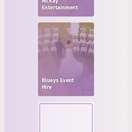
McKay
Entertainment
Blueys Event
Hire