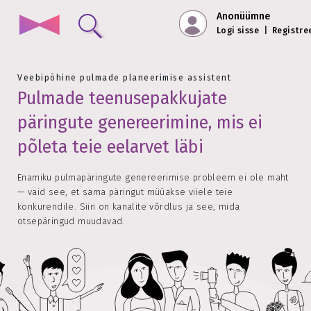
Anonüümne
Logi sisse
|
Registre
Veebipõhine pulmade planeerimise assistent
Pulmade teenusepakkujate
päringute genereerimine, mis ei
põleta teie eelarvet läbi
Enamiku pulmapäringute genereerimise probleem ei ole maht
— vaid see, et sama päringut müüakse viiele teie
konkurendile. Siin on kanalite võrdlus ja see, mida
otsepäringud muudavad.