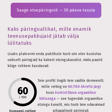
Saage otsepäringuid — 30 päeva tasuta
Kaks päringuallikat, mille enamik
teenusepakkujaid jätab välja
lülitatuks
Lisaks platvormi enda publikule toob siin olev kuulutus
vaikselt päringuid ka kahest otsingukanalist, mida paarid
kõige rohkem kasutavad.
Teie profiil lingib teie saidile domeenilt,
mille reiting on
60/100 Ahrefsi järgi
60
koos
kontrollitava orgaanilise
/
100
liiklusega
— see tugevdab orgaanilise
otsingu kanalit, mis toob teie odavaimad
pikaajalised päringud.
Domeeni reiting