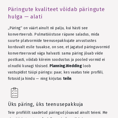
Päringute kvaliteet võidab päringute
hulga — alati
„Päring“ on väärt ainult nii palju, kui hästi see
konverteerub. Pulmatööstuse räpane saladus, mida
suurte platvormide teenusepakkujate arvustustes
korduvalt esile tuuakse, on see, et jagatud päringuvormid
konverteeruvad väga halvasti: sama päring jõuab viide
postkasti, võidab kiireim soodustus ja pooled vormid ei
olnudki kunagi tõsised.
Planning.Wedding
loob
vastupidist tüüpi päringu: paar, kes vaatas teie profiili,
fotosid ja hindu — ning kirjutas
teile
.
Üks päring, üks teenusepakkuja
Teie profiililt saadetud päringud jõuavad ainult teieni. Me