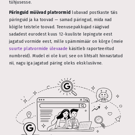
tühjusesse.
Päringuid müüvad platvormid
lubavad postkaste täis
päringuid ja ka toovad — samad päringud, mida nad
kõigile teistele toovad. Teenusepakkujad räägivad
sadadest eurodest kuus 12-kuuliste lepingute eest
jagatud vormide eest, mille spämmimäär on kõrge (meie
suurte platvormide ülevaade
käsitleb raporteeritud
numbreid). Mudel ei ole kuri; see on lihtsalt hinnastatud
nii, nagu iga jagatud päring oleks eksklusiivne.