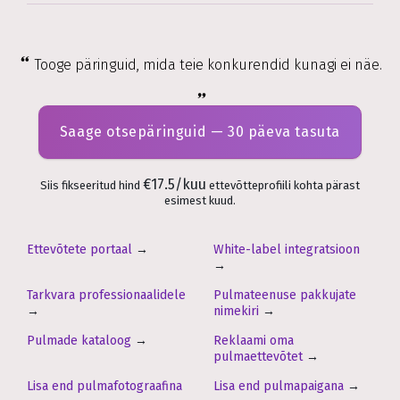
Tooge päringuid, mida teie konkurendid kunagi ei näe.
Saage otsepäringuid — 30 päeva tasuta
€17.5/kuu
Siis fikseeritud hind
ettevõtteprofiili kohta pärast
esimest kuud.
Ettevõtete portaal
→
White-label integratsioon
→
Tarkvara professionaalidele
Pulmateenuse pakkujate
→
nimekiri
→
Pulmade kataloog
→
Reklaami oma
pulmaettevõtet
→
Lisa end pulmafotograafina
Lisa end pulmapaigana
→