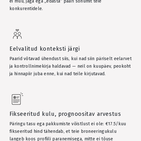
ei müü, jaga ega „edasta“ paari sõnumit teie
konkurentidele.
Eelvalitud konteksti järgi
Paarid võtavad ühendust siis, kui nad siin päriselt eelarvet
ja kontrollnimekirja haldavad — neil on kuupäev, peokoht
ja hinnapiir juba enne, kui nad teile kirjutavad.
Fikseeritud kulu, prognoositav arvestus
Päringu tasu ega pakkumiste võistlust ei ole: €17.5/kuu
fikseeritud hind tähendab, et teie broneeringukulu
langeb koos profiili paranemisega, mitte ei tõuse