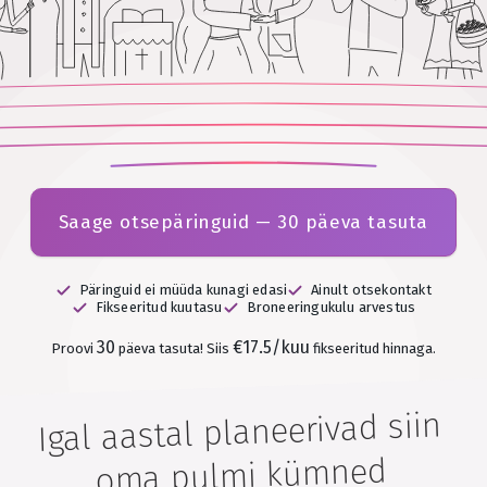
Saage otsepäringuid — 30 päeva tasuta
Päringuid ei müüda kunagi edasi
Ainult otsekontakt
Fikseeritud kuutasu
Broneeringukulu arvestus
30
€17.5/kuu
Proovi
päeva tasuta!
Siis
fikseeritud hinnaga.
Igal aastal planeerivad siin
oma pulmi kümned