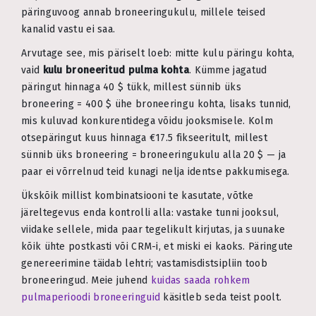
päringuvoog annab broneeringukulu, millele teised
kanalid vastu ei saa.
Arvutage see, mis päriselt loeb: mitte kulu päringu kohta,
vaid
kulu broneeritud pulma kohta
. Kümme jagatud
päringut hinnaga 40 $ tükk, millest sünnib üks
broneering = 400 $ ühe broneeringu kohta, lisaks tunnid,
mis kuluvad konkurentidega võidu jooksmisele. Kolm
otsepäringut kuus hinnaga €17.5 fikseeritult, millest
sünnib üks broneering = broneeringukulu alla 20 $ — ja
paar ei võrrelnud teid kunagi nelja identse pakkumisega.
Ükskõik millist kombinatsiooni te kasutate, võtke
järeltegevus enda kontrolli alla: vastake tunni jooksul,
viidake sellele, mida paar tegelikult kirjutas, ja suunake
kõik ühte postkasti või CRM-i, et miski ei kaoks. Päringute
genereerimine täidab lehtri; vastamisdistsipliin toob
broneeringud. Meie juhend
kuidas saada rohkem
pulmaperioodi broneeringuid
käsitleb seda teist poolt.