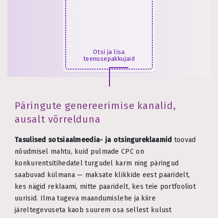
Otsi ja lisa
teenusepakkujaid
Päringute genereerimise kanalid,
ausalt võrrelduna
Tasulised sotsiaalmeedia- ja otsingureklaamid
toovad
nõudmisel mahtu, kuid pulmade CPC on
konkurentsitihedatel turgudel karm ning päringud
saabuvad külmana — maksate klikkide eest paaridelt,
kes nägid reklaami, mitte paaridelt, kes teie portfooliot
uurisid. Ilma tugeva maandumislehe ja kiire
järeltegevuseta kaob suurem osa sellest kulust