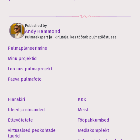
Published by
Andy Hammond
Pulmaekspert ja -kirjutaja, kes töötab pulmatööstuses
Pulmaplaneerimine
Minu projektid
Loo uus pulmaprojekt
Päeva pulmafoto
Hinnakiri
KKK
Ideed ja nõuanded
Meist
Ettevõtetele
Tööpakkumised
Virtuaalsed peokohtade
Mediakomplekt
tuurid