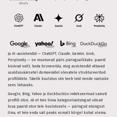
Ahrefs
Ja AI-assistendid — ChatGPT, Claude, Gemini, Grok,
Perplexity — on muutunud päris päringuallikaks: paarid
küsivad neilt, keda broneerida, ning assistendid viitavad
usaldusväärsetel domeenidel olevatele struktureeritud
profiilidele. Täielik kuulutus siin teeb teid nende vastuste
sees leitavaks.
Google, Bing, Yahoo ja DuckDuckGo indekseerivad samuti
profiili otse, nii et teie linna kategooriaotsingud võivad
tuua paarid otse teie kuulutusele — päringud otsingust
ilma, et teie enda sait peaks esmalt kõrgel kohal olema.