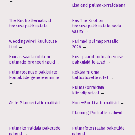
→
Lisa end pulmakorraldajana
→
The Knoti alternatiivid
Kas The Knot on
teenusepakkujatele
→
teenusepakkujatele seda
väärt?
→
WeddingWire'i kuulutuse
Parimad pulmaportaalid
hind
→
2026
→
Kuidas saada rohkem
Kust paarid pulmateenuse
pulmade broneeringuid
→
pakkujaid leiavad
→
Pulmateenuse pakkujate
Reklaami oma
kontaktide genereerimine
toitlustusettevõtet
→
→
Pulmakorraldaja
kliendiportaal
→
Aisle Planneri alternatiivid
HoneyBooki alternatiivid
→
→
Planning Podi alternatiivid
→
Pulmakorraldaja pakettide
Pulmafotograafia pakettide
juhend
→
juhend
→