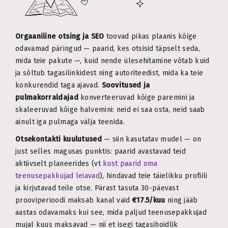
Orgaaniline otsing ja SEO
toovad pikas plaanis kõige
odavamad päringud — paarid, kes otsisid täpselt seda,
mida teie pakute —, kuid nende ülesehitamine võtab kuid
ja sõltub tagasilinkidest ning autoriteedist, mida ka teie
konkurendid taga ajavad.
Soovitused ja
pulmakorraldajad
konverteeruvad kõige paremini ja
skaleeruvad kõige halvemini: neid ei saa osta, neid saab
ainult iga pulmaga välja teenida.
Otsekontakti kuulutused
— siin kasutatav mudel — on
just selles magusas punktis: paarid avastavad teid
aktiivselt planeerides (vt
kust paarid oma
teenusepakkujad leiavad
), hindavad teie täielikku profiili
ja kirjutavad teile otse. Pärast tasuta 30-päevast
prooviperioodi maksab kanal vaid
€17.5/kuu
ning jääb
aastas odavamaks kui see, mida paljud teenusepakkujad
mujal kuus maksavad — nii et isegi tagasihoidlik