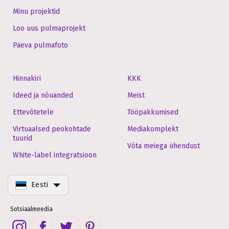
Minu projektid
Loo uus pulmaprojekt
Päeva pulmafoto
Hinnakiri
KKK
Ideed ja nõuanded
Meist
Ettevõtetele
Tööpakkumised
Virtuaalsed peokohtade
Mediakomplekt
tuurid
Võta meiega ühendust
White-label integratsioon
Eesti
Sotsiaalmeedia