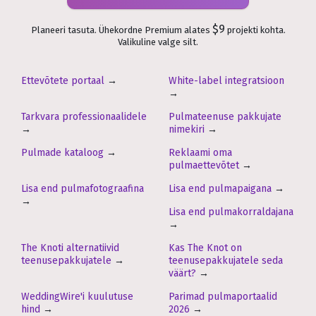
$9
Planeeri tasuta. Ühekordne Premium alates
projekti kohta.
Valikuline valge silt.
Ettevõtete portaal
→
White-label integratsioon
→
Tarkvara professionaalidele
Pulmateenuse pakkujate
→
nimekiri
→
Pulmade kataloog
→
Reklaami oma
pulmaettevõtet
→
Lisa end pulmafotograafina
Lisa end pulmapaigana
→
→
Lisa end pulmakorraldajana
→
The Knoti alternatiivid
Kas The Knot on
teenusepakkujatele
→
teenusepakkujatele seda
väärt?
→
WeddingWire'i kuulutuse
Parimad pulmaportaalid
hind
→
2026
→