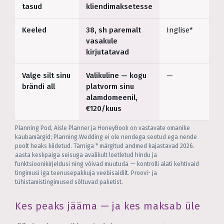
tasud
kliendimaksetesse
Keeled
38, sh paremalt
Inglise*
vasakule
kirjutatavad
Valge silt sinu
Valikuline — kogu
—
brändi all
platvorm sinu
alamdomeenil,
€120/kuus
Planning Pod, Aisle Planner ja HoneyBook on vastavate omanike
kaubamärgid; Planning.Wedding ei ole nendega seotud ega nende
poolt heaks kiidetud. Tärniga * märgitud andmed kajastavad 2026.
aasta keskpaiga seisuga avalikult loetletud hindu ja
funktsioonikirjeldusi ning võivad muutuda — kontrolli alati kehtivaid
tingimusi iga teenusepakkuja veebisaidilt. Proovi- ja
tühistamistingimused sõltuvad paketist.
Kes peaks jääma — ja kes maksab üle