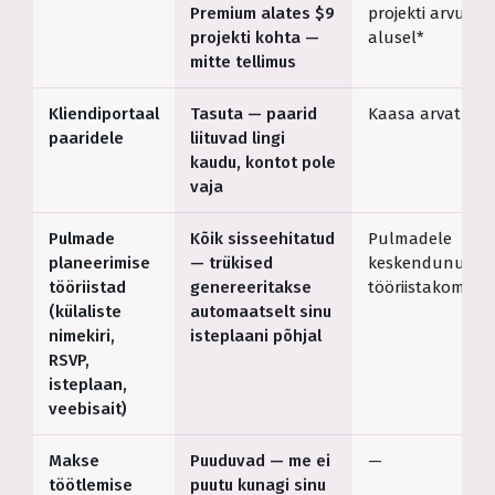
Premium alates $9
projekti arvu
projekti kohta —
alusel*
mitte tellimus
Kliendiportaal
Tasuta — paarid
Kaasa arvatud*
paaridele
liituvad lingi
kaudu, kontot pole
vaja
Pulmade
Kõik sisseehitatud
Pulmadele
planeerimise
— trükised
keskendunud
tööriistad
genereeritakse
tööriistakomple
(külaliste
automaatselt sinu
nimekiri,
isteplaani põhjal
RSVP,
isteplaan,
veebisait)
Makse
Puuduvad — me ei
—
töötlemise
puutu kunagi sinu