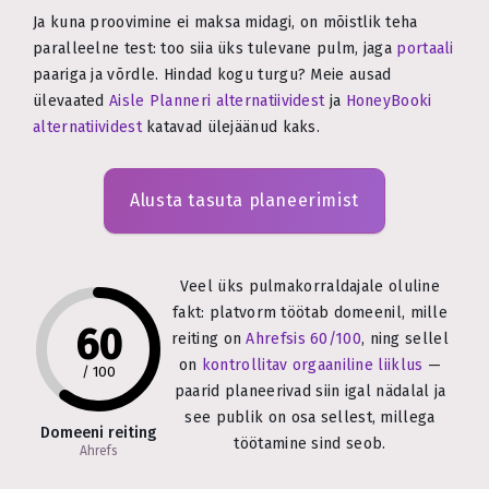
Ja kuna proovimine ei maksa midagi, on mõistlik teha
paralleelne test: too siia üks tulevane pulm, jaga
portaali
paariga ja võrdle. Hindad kogu turgu? Meie ausad
ülevaated
Aisle Planneri alternatiividest
ja
HoneyBooki
alternatiividest
katavad ülejäänud kaks.
Alusta tasuta planeerimist
Veel üks pulmakorraldajale oluline
fakt: platvorm töötab domeenil, mille
60
reiting on
Ahrefsis 60/100
, ning sellel
on
kontrollitav orgaaniline liiklus
—
/
100
paarid planeerivad siin igal nädalal ja
see publik on osa sellest, millega
Domeeni reiting
töötamine sind seob.
Ahrefs