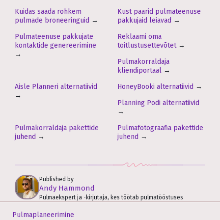
Kuidas saada rohkem
Kust paarid pulmateenuse
pulmade broneeringuid
→
pakkujaid leiavad
→
Pulmateenuse pakkujate
Reklaami oma
kontaktide genereerimine
toitlustusettevõtet
→
→
Pulmakorraldaja
kliendiportaal
→
Aisle Planneri alternatiivid
HoneyBooki alternatiivid
→
→
Planning Podi alternatiivid
→
Pulmakorraldaja pakettide
Pulmafotograafia pakettide
juhend
→
juhend
→
Published by
Andy Hammond
Pulmaekspert ja -kirjutaja, kes töötab pulmatööstuses
Pulmaplaneerimine