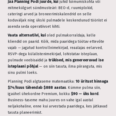
Jää Planning Podi juurde, kui
juhid toimumiskohta või
mitmekülgset sündmusteäri: BEO-d, ruumiplokid,
cateringi arved ja broneerimiskalendrid on selle
koduväljak ning ükski pulmadele keskendunud tööriist ei
asenda seda operatiivset kihti.
Vaata alternatiivi, kui
oled pulmakorraldaja, kelle
kliendid on paarid. Kõik, mida paaridega töötav ettevõte
vajab — jagatud kontrollnimekirjad, reaalajas eelarved,
RSVP-dega külalistenimekirjad, lohistatav isteplaan,
pulmade veebisaidid ja
trükised, mis genereeruvad ise
isteplaani põhjal
— on siin tasuta, ilma piiranguta, mis
sinu pulmi loeks.
Planning Podi algtaseme matemaatika:
10 üritust hinnaga
$74/kuus tähendab $888 aastas
. Kümme pulma siin,
igaühel ühekordne Premium, kokku
$90 — üks kord
.
Business-taseme mahu juures on vahe igal aastal
neljakohaline, enne kui arvestada paaridega, kes jätkavad
tasuta planeerimist.