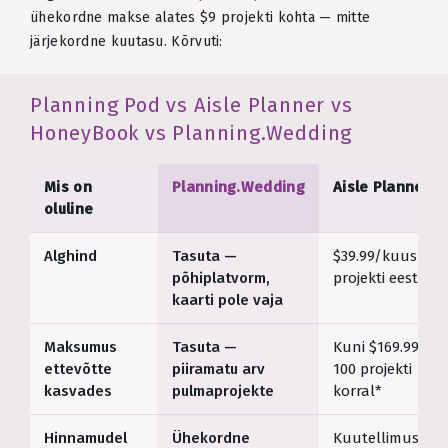
ühekordne makse alates $9 projekti kohta — mitte
järjekordne kuutasu. Kõrvuti:
Planning Pod vs Aisle Planner vs
HoneyBook vs Planning.Wedding
Mis on
Planning.Wedding
Aisle Planner
oluline
Alghind
Tasuta —
$39.99/kuus 10
põhiplatvorm,
projekti eest*
kaarti pole vaja
Maksumus
Tasuta —
Kuni $169.99/ku
ettevõtte
piiramatu arv
100 projekti
kasvades
pulmaprojekte
korral*
Hinnamudel
Ühekordne
Kuutellimus