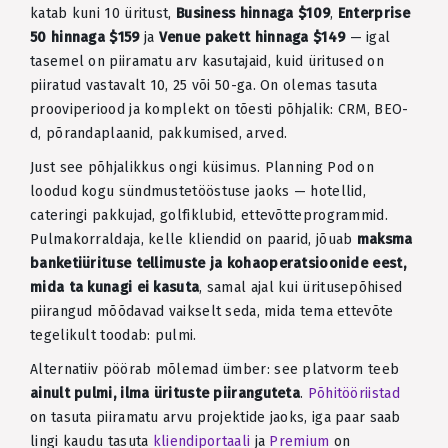
katab kuni 10 üritust,
Business hinnaga $109
,
Enterprise
50 hinnaga $159
ja
Venue pakett hinnaga $149
— igal
tasemel on piiramatu arv kasutajaid, kuid üritused on
piiratud vastavalt 10, 25 või 50-ga. On olemas tasuta
prooviperiood ja komplekt on tõesti põhjalik: CRM, BEO-
d, põrandaplaanid, pakkumised, arved.
Just see põhjalikkus ongi küsimus. Planning Pod on
loodud kogu sündmustetööstuse jaoks — hotellid,
cateringi pakkujad, golfiklubid, ettevõtteprogrammid.
Pulmakorraldaja, kelle kliendid on paarid, jõuab
maksma
banketiürituse tellimuste ja kohaoperatsioonide eest,
mida ta kunagi ei kasuta
, samal ajal kui üritusepõhised
piirangud mõõdavad vaikselt seda, mida tema ettevõte
tegelikult toodab: pulmi.
Alternatiiv pöörab mõlemad ümber: see platvorm teeb
ainult pulmi, ilma ürituste piiranguteta
.
Põhitööriistad
on tasuta piiramatu arvu projektide jaoks, iga paar saab
lingi kaudu tasuta
kliendiportaali
ja
Premium
on