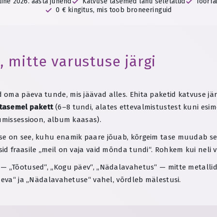
line 2026. aasta juhend
Katvuse tasemed lahti seletatud
Toorfai
0 € kingitus, mis toob broneeringuid
 mitte varustuse järgi
oma päeva tunde, mis jäävad alles. Ehita paketid katvuse jär
tasemel pakett
(6–8 tundi, alates ettevalmistustest kuni esi
lumissessioon, album kaasas).
se on see, kuhu enamik paare jõuab, kõrgeim tase muudab sel
id fraasile „meil on vaja vaid mõnda tundi“. Rohkem kui neli 
 „Tõotused“, „Kogu päev“, „Nädalavahetus“ — mitte metallide j
äeva“ ja „Nädalavahetuse“ vahel, võrdleb mälestusi.