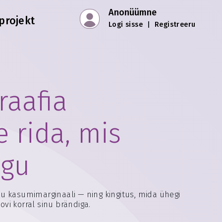
Anonüümne
projekt
Logi sisse
|
Registreeru
raafia
 rida, mis
ngu
sinu kasumimarginaali — ning kingitus, mida ühegi
ovi korral sinu brändiga.