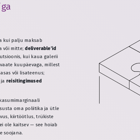
iga
a kui palju maksab
 või mitte;
deliverable’id
utsioonis, kui kaua galerii
vaate kuupäevaga, millest
sas või lisateenus;
 ja
reisitingimused
u kasumimarginaali
usta oma poliitika ja ütle
vus, kiirtöötlus, trükiste
ei ole kaitsev — see hoiab
e soojana.