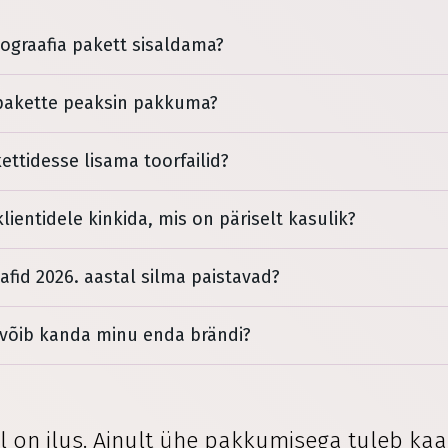
ograafia pakett sisaldama?
apakette peaksin pakkuma?
ttidesse lisama toorfailid?
lientidele kinkida, mis on päriselt kasulik?
fid 2026. aastal silma paistavad?
 võib kanda minu enda brändi?
ll on ilus. Ainult ühe pakkumisega tuleb kaa