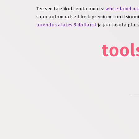
Tee see täielikult enda omaks:
white-label in
saab automaatselt kõik premium-funktsioonid
uuendus alates 9 dollarist
ja jää tasuta plat