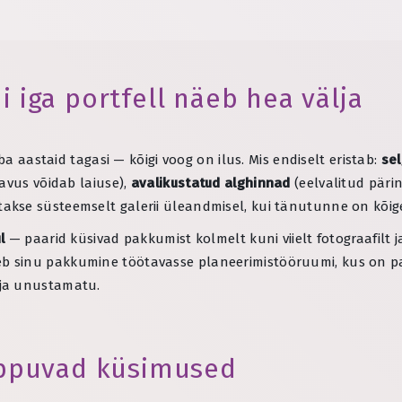
ui iga portfell näeb hea välja
ba aastaid tagasi — kõigi voog on ilus. Mis endiselt eristab:
sel
avus võidab laiuse),
avalikustatud alghinnad
(eelvalitud päri
utakse süsteemselt galerii üleandmisel, kui tänutunne on kõi
l
— paarid küsivad pakkumist kolmelt kuni viielt fotograafilt
eb sinu pakkumine töötavasse planeerimistööruumi, kus on paa
 ja unustamatu.
ppuvad küsimused