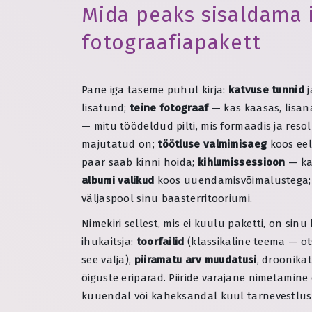
Mida peaks sisaldama 
fotograafiapakett
Pane iga taseme puhul kirja:
katvuse tunnid
j
lisatund;
teine fotograaf
— kas kaasas, lisana
— mitu töödeldud pilti, mis formaadis ja resol
majutatud on;
töötluse valmimisaeg
koos eel
paar saab kinni hoida;
kihlumissessioon
— kaa
albumi valikud
koos uuendamisvõimalustega;
väljaspool sinu baasterritooriumi.
Nimekiri sellest, mis ei kuulu paketti, on sin
ihukaitsja:
toorfailid
(klassikaline teema — ots
see välja),
piiramatu arv muudatusi
, droonikat
õiguste eripärad. Piiride varajane nimetamine 
kuuendal või kaheksandal kuul tarnevestlus