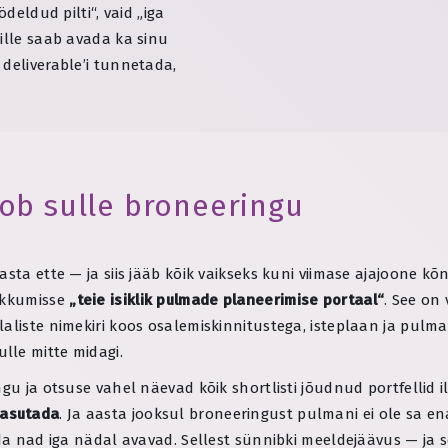
deldud pilti“, vaid „iga
ille saab avada ka sinu
 deliverable’i tunnetada,
oob sulle broneeringu
sta ette — ja siis jääb kõik vaikseks kuni viimase ajajoone kõn
pakkumisse
„teie isiklik pulmade planeerimise portaal“
. See on
aliste nimekiri koos osalemiskinnitustega, isteplaan ja pulma
ulle mitte midagi.
ngu ja otsuse vahel näevad kõik shortlisti jõudnud portfellid
kasutada
. Ja aasta jooksul broneeringust pulmani ei ole sa
ida nad iga nädal avavad. Sellest sünnibki meeldejäävus — ja 