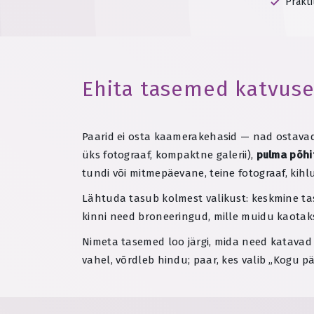
Prakti
Ehita tasemed katvuse,
Paarid ei osta kaamerakehasid — nad ostavad 
üks fotograaf, kompaktne galerii),
pulma põhi
tundi või mitmepäevane, teine fotograaf, kih
Lähtuda tasub kolmest valikust: keskmine ta
kinni need broneeringud, mille muidu kaotaks
Nimeta tasemed loo järgi, mida need katavad —
vahel, võrdleb hindu; paar, kes valib „Kogu p