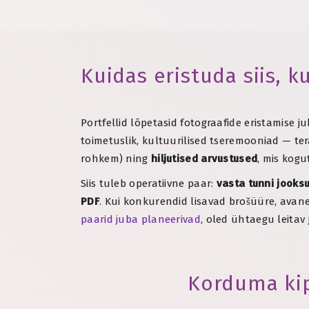
Kuidas eristuda siis, k
Portfellid lõpetasid fotograafide eristamise ju
toimetuslik, kultuurilised tseremooniad — ter
rohkem) ning
hiljutised arvustused
, mis kog
Siis tuleb operatiivne paar:
vasta tunni jooksu
PDF
. Kui konkurendid lisavad brošüüre, avan
paarid juba planeerivad
, oled ühtaegu leitav
Korduma ki