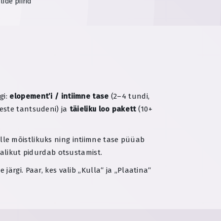
lide piirid
gi:
elopement’i / intiimne tase
(2–4 tundi,
meste tantsudeni) ja
täieliku loo pakett
(10+
le mõistlikuks ning intiimne tase püüab
valikut pidurdab otsustamist.
ärgi. Paar, kes valib „Kulla“ ja „Plaatina“