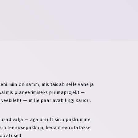
eni. Siin on samm, mis täidab selle vahe ja
 valmis planeerimiseks pulmaprojekt —
 veebileht — mille paar avab lingi kaudu.
 ilusad välja — aga ainult sinu pakkumine
 enam teenusepakkuja, keda meenutatakse
soovitused.