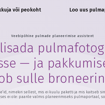
kkuja või peokoht
Loo uus pulma
Veebipõhine pulmade planeerimise assistent
lisada pulmafotog
sse — ja pakkumise
ob sulle broneeri
’id, nimekiri sellest, mis ei kuulu paketti ja mis kaitseb 
ses ei ole: paarile valmis planeerimiseks pulmaportaal, so