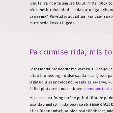
Kirjuta iga rida tulemuse kujul: mitte „500+ töö
päris hetk, töödeldud — edastatud galeriis, m
vanaema“. Paketid müüvad siis, kui paar saab
mitte seda kokku lugeda.
Pakkumise rida, mis t
Fotograafid broneeritakse varakult — sageli aa
aitab broneeringu üldse saada: lisa igasse 
jagatud ülesandeloend, reaalajas eelarve, kül
Sellel platvormil maksab see
kliendiportaal
s
Miks see just fotograafide puhul töötab: päri
sisaldab midagi, mida paar saab
sama õhtul 
alles üleandmisel; sa oled osa tööriistast, m