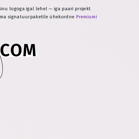
nu logoga igal lehel — iga paari projekt
i oma signatuurpaketile ühekordne
Premiumi