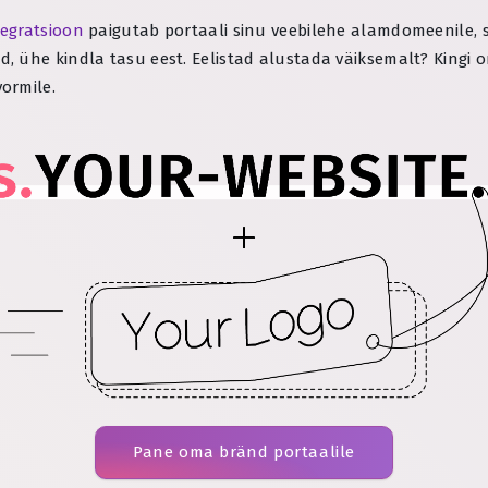
tegratsioon
paigutab portaali sinu veebilehe alamdomeenile, si
, ühe kindla tasu eest. Eelistad alustada väiksemalt? King
vormile.
Pane oma bränd portaalile