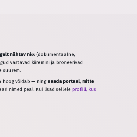
gelt nähtav nišš
(dokumentaalne,
ngud vastavad kiiremini ja broneerivad
ge suurem.
 ja hoog võidab — ning
saada portaal, mitte
ri nimed peal. Kui lisad sellele
profiili, kus