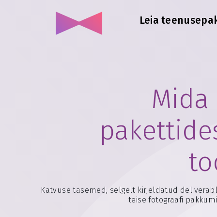
Leia teenusepa
Mida 
pakettide
to
Katvuse tasemed, selgelt kirjeldatud deliverable
teise fotograafi pakkumi