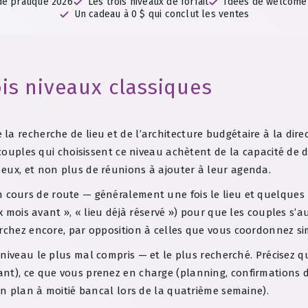
de pratique 2026
Les trois niveaux de forfait
Idées de welcome
Un cadeau à 0 $ qui conclut les ventes
is niveaux classiques
e la recherche de lieu et de l’architecture budgétaire à la dire
 couples qui choisissent ce niveau achètent de la capacité de dé
eux, et non plus de réunions à ajouter à leur agenda.
ours de route — généralement une fois le lieu et quelques pr
ix mois avant », « lieu déjà réservé ») pour que les couples s’
erchez encore, par opposition à celles que vous coordonnez s
 niveau le plus mal compris — et le plus recherché. Précisez
t), ce que vous prenez en charge (planning, confirmations des
 un plan à moitié bancal lors de la quatrième semaine).