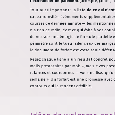
l’échéancier de paiement
(acompte, jalons, c
Tout aussi important : la
liste de ce qui n’est
cadeaux invités, événements supplémentaires,
courses de dernière minute — les mentionne
n’a rien de radin, c’est ce qui évite à vos co
de recevoir une énergie de formule partielle 
périmètre sont le tueur silencieux des marge
le document de forfait est votre seule défense
Reliez chaque ligne à un résultat concret pour
mails prestataires par mois », mais « vos pres
relancés et coordonnés — vous ne lisez qu’un
semaine ». Un forfait est une promesse avec d
contours qui la rendent crédible.