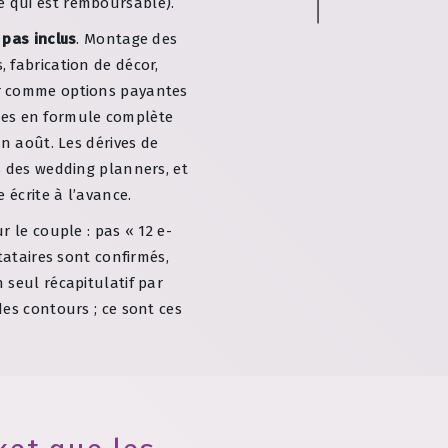
e qui est remboursable).
 pas inclus
. Montage des
 fabrication de décor,
r comme options payantes
uples en formule complète
en août. Les dérives de
s des wedding planners, et
 écrite à l’avance.
 le couple : pas « 12 e-
tataires sont confirmés,
 seul récapitulatif par
es contours ; ce sont ces