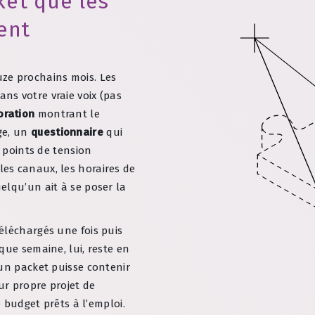
et que les
ent
ze prochains mois. Les
ans votre vraie voix (pas
oration
montrant le
ge, un
questionnaire
qui
s points de tension
les canaux, les horaires de
elqu’un ait à se poser la
éléchargés une fois puis
que semaine, lui, reste en
’un packet puisse contenir
r propre projet de
e budget prêts à l’emploi.