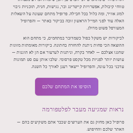
טווחי קיבולת, אפשרויות קייטרינג ובר, נגישות, חניה, תוכניות גיבוי
למזג אוויר, ומה כלול בכל חבילה. פרופיל מתחם שעונה על השאלות
האלה עוד לפני המייל הראשון זוכה בביקור באתר — והפרופיל
המעורפל פשוט מדולג.
לביקורות יש משקל כפול כשמדובר במתחמים, כי מתחם הוא
ההוצאה הכי פחות ניתנת להחזרה בחתונה. ביקורות מאומתות מזוגות
שחגגו אצלכם — לאחר בקרה, וניתנות לערעור אם הן לא הוגנות —
עושות יותר לפניות מכל טקסט פרסומי. שלבו אותן עם סט תמונות
עדכני בכל עונה, והפרופיל יישאר רענן לאורך כל השנה.
הוסיפו את המתחם שלכם
נראות שמגיעה מעבר לפלטפורמה
פרופיל כאן מחזק גם את הערוצים שכבר אתם משקיעים בהם —
האתר שלכם והחיפוש.