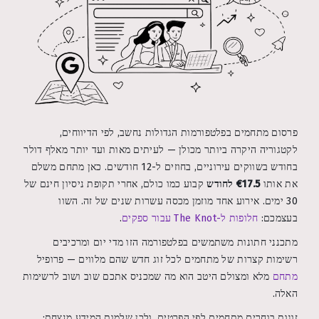
פרסום מתחמים בפלטפורמות הגדולות נחשב, לפי הדיווחים,
לקטגוריה היקרה ביותר מכולן — לעיתים מאות ועד יותר מאלף דולר
בחודש בשווקים עירוניים, בחוזים ל-12 חודשים. כאן מתחם משלם
את אותו
€17.5 לחודש
קבוע כמו כולם, אחרי תקופת ניסיון חינם של
30 ימים. אירוע אחד מוזמן מכסה עשרות שנים של זה. השוו
בעצמכם:
חלופות ל-The Knot עבור ספקים
.
מתכנני חתונות משתמשים בפלטפורמה הזו מדי יום ומרכיבים
רשימות קצרות של מתחמים לכל זוג חדש שהם מלווים — פרופיל
מתחם
מלא ומצולם היטב הוא מה שמכניס אתכם שוב ושוב לרשימות
האלה.
זוגות בוחרים מתחמים לפי הפרטים, ולכן שלמות המידע מנצחת: