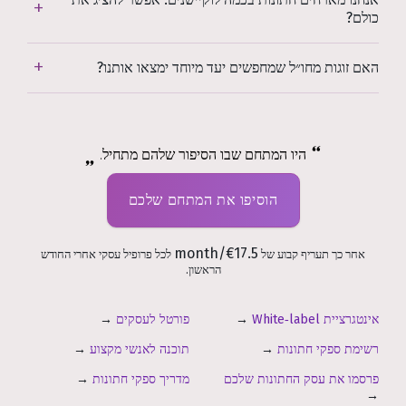
כולם?
האם זוגות מחו״ל שמחפשים יעד מיוחד ימצאו אותנו?
היו המתחם שבו הסיפור שלהם מתחיל.
הוסיפו את המתחם שלכם
€17.5/month
אחר כך תעריף קבוע של
לכל פרופיל עסקי אחרי החודש
הראשון.
אינטגרציית White‑label
→
פורטל לעסקים
→
רשימת ספקי חתונות
→
תוכנה לאנשי מקצוע
→
פרסמו את עסק החתונות שלכם
מדריך ספקי חתונות
→
→