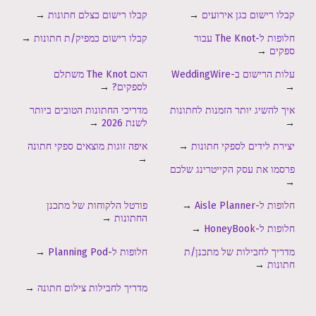
קבלו רישום כגן אירועים
→
קבלו רישום כצלם חתונות
→
חלופות ל-The Knot עבור
קבלו רישום כמפיק/ת חתונות
→
ספקים
→
עלות הרישום ב-WeddingWire
האם The Knot משתלם
→
לספקים?
→
איך להשיג יותר הזמנות לחתונות
מדריכי החתונות הטובים ביותר
→
לשנת 2026
→
יצירת לידים לספקי חתונות
→
איפה זוגות מוצאים ספקי חתונה
→
פרסמו את עסק הקייטרינג שלכם
→
חלופות ל-Aisle Planner
→
פורטל הלקוחות של מתכנן
החתונות
→
חלופות ל-HoneyBook
→
מדריך לחבילות של מתכנן/ת
חלופות ל-Planning Pod
→
חתונות
→
מדריך לחבילות צילום חתונה
→