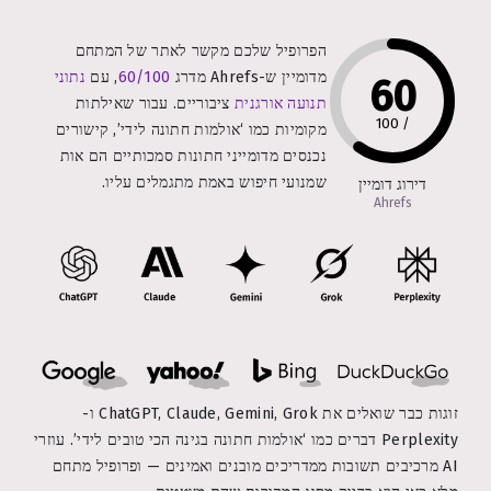
הפרופיל שלכם מקשר לאתר של המתחם
מדומיין ש-Ahrefs מדרג
60/100
, עם
נתוני
60
תנועה אורגנית
ציבוריים. עבור שאילתות
100
/
מקומיות כמו ‘אולמות חתונה לידי’, קישורים
נכנסים מדומייני חתונות סמכותיים הם אות
שמנועי חיפוש באמת מתגמלים עליו.
דירוג דומיין
Ahrefs
זוגות כבר שואלים את ChatGPT, Claude, Gemini, Grok ו-
Perplexity דברים כמו ‘אולמות חתונה בגינה הכי טובים לידי’. עוזרי
AI מרכיבים תשובות ממדריכים מובנים ואמינים — ופרופיל מתחם