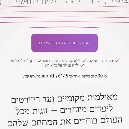
הוסיפו את המתחם שלכם
תעריף חודשי קבוע
ללא התחייבות ארוכת טווח
ניתן לבטל בכל עת
ללא עמלה על כל אירוע
€17.5/month
30
נסו
ימים בחינם!
אחר כך
בתעריף קבוע.
מאולמות מקומיים ועד ריזורטים
ליעדים מיוחדים — זוגות מכל
העולם בוחרים את המתחם שלהם