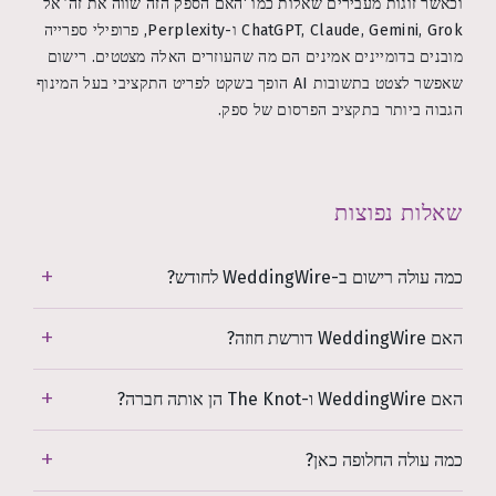
וכאשר זוגות מעבירים שאלות כמו ‘האם הספק הזה שווה את זה’ אל
ChatGPT, Claude, Gemini, Grok ו-Perplexity, פרופילי ספרייה
מובנים בדומיינים אמינים הם מה שהעוזרים האלה מצטטים. רישום
שאפשר לצטט בתשובות AI הופך בשקט לפריט התקציבי בעל המינוף
הגבוה ביותר בתקציב הפרסום של ספק.
שאלות נפוצות
כמה עולה רישום ב-WeddingWire לחודש?
האם WeddingWire דורשת חוזה?
האם WeddingWire ו-The Knot הן אותה חברה?
כמה עולה החלופה כאן?