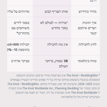
חינם
מחיר בחידוש
אותו תעריף קבוע
מדווחים על עליות*
איך הזוגות
ישירות — לעולם לא
טפסי לידים
יוצרים איתכם
נמכר מחדש
משותפים עם
קשר
מתחרים*
לחץ לחבילות
אין מה לחבילה
חבילות Knot+WW
בתוספת 10–20%*
טווח בינלאומי
38 שפות, ברחבי
בעיקר ארה״ב
העולם
* WeddingWire ו-The Knot אינן מפרסמות מחירי פרסום; הנתונים והתנאים
המסומנים בכוכבית משקפים טווחים שדווחו על ידי ספקים ומדריכי תעשייה עצמאיים
בשנים 2025–2026, ומשתנים לפי שוק, קטגוריה ומיקום. WeddingWire ו-The Knot
הן סימני מסחר של The Knot Worldwide Inc.; Planning.Wedding אינה קשורה
ל-The Knot Worldwide ואינה מאושרת על ידה. תמיד יש לאמת את התנאים
העדכניים ישירות מול כל פלטפורמה.