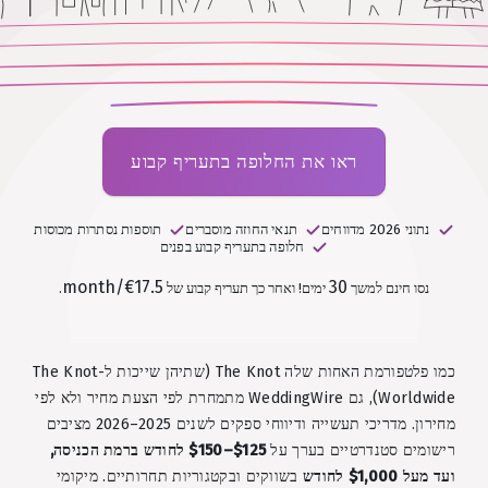
ראו את החלופה בתעריף קבוע
נתוני 2026 מדווחים
תנאי החוזה מוסברים
תוספות נסתרות מכוסות
חלופה בתעריף קבוע בפנים
€17.5/month
30
נסו חינם למשך
ימים!
ואחר כך תעריף קבוע של
.
כמו פלטפורמת האחות שלה The Knot (שתיהן שייכות ל-The Knot
Worldwide), גם WeddingWire מתמחרת לפי הצעת מחיר ולא לפי
מחירון. מדריכי תעשייה ודיווחי ספקים לשנים 2025–2026 מציבים
רישומים סטנדרטיים בערך על
$125–$150 לחודש ברמת הכניסה,
ועד מעל $1,000 לחודש
בשווקים ובקטגוריות תחרותיים. מיקומי