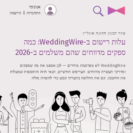
אנונימי
התחברות
|
הרשמה
עוזר תכנון חתונה אונליין
עלות רישום ב-WeddingWire: כמה
ספקים מדווחים שהם משלמים ב-2026
WeddingWire לא מפרסמת מחירים — לכן אספנו את מה שספקים
ומדריכי תעשייה מדווחים: תעריפים חודשיים, תנאי חוזה והתוספות שמעלות
את החשבון. וגם את החלופה בתעריף קבוע כדי להשוות מולה.