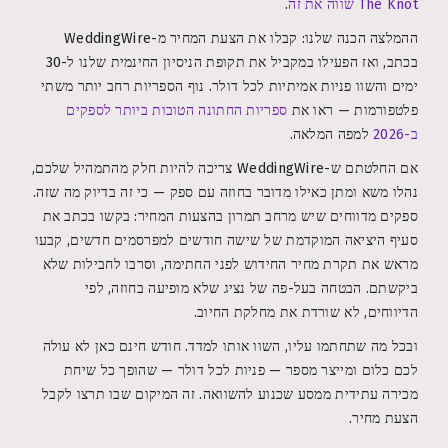
The Knot שווה את זה
.
ההמלצה הכנה שלנו: קבלו את הצעת המחיר מ-WeddingWire
בכתב, ואז הפעילו במקביל את תקופת הניסיון החינמית שלנו ל-30
ימים והשוו פניות אמיתיות לכל דולר. נוף הספריות רחב יותר משתי
פלטפורמות — ראו את
ספריות החתונה הטובות ביותר לספקים
ב-2026
למפה המלאה.
אם החלטתם ש-WeddingWire צריכה להיות חלק מהתמהיל שלכם,
נהלו משא ומתן כאילו מדובר בחוזה עם ספק — כי זה בדיוק מה שזה.
ספקים מדווחים שיש מרחב תמרון בהצעות המחיר: בקשו בכתב את
סעיף היציאה המוקדמת של שישה חודשים למפרסמים חדשים, קבעו
מראש את תקרת מחיר החידוש לפני החתימה, וסרבו לחבילות שלא
ביקשתם. הבטחה בעל-פה של נציג שלא מופיעה בחוזה, לפי
הדיווחים, לא שורדת את מחלקת החיוב.
ובכל מה שתחתמו עליו, השוו אותו למדד. חודש חינם כאן לא עולה
לכם כלום ומייצר מספר — פניות לכל דולר — שהופך כל שיחת
מכירה עתידית ממסע שכנוע להשוואה. זה המיקום שבו תרצו לקבל
הצעת מחיר.