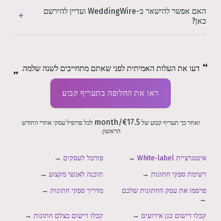
האם אפשר להישאר ב-WeddingWire ועדיין להירשם
כאן?
דעו את העלות האמיתית לפני שאתם מתחייבים לשנה שלמה.
ראו את החלופה בתעריף קבוע
€17.5/month
ואחר כך תעריף קבוע של
לכל פרופיל עסקי אחרי החודש
הראשון.
אינטגרציית White‑label
→
פורטל לעסקים
→
רשימת ספקי חתונות
→
תוכנה לאנשי מקצוע
→
פרסמו את עסק החתונות שלכם
מדריך ספקי חתונות
→
→
קבלו רישום כגן אירועים
→
קבלו רישום כצלם חתונות
→