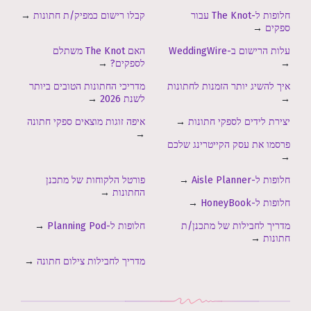
חלופות ל-The Knot עבור
קבלו רישום כמפיק/ת חתונות
→
ספקים
→
עלות הרישום ב-WeddingWire
האם The Knot משתלם
→
לספקים?
→
איך להשיג יותר הזמנות לחתונות
מדריכי החתונות הטובים ביותר
→
לשנת 2026
→
יצירת לידים לספקי חתונות
→
איפה זוגות מוצאים ספקי חתונה
→
פרסמו את עסק הקייטרינג שלכם
→
חלופות ל-Aisle Planner
→
פורטל הלקוחות של מתכנן
החתונות
→
חלופות ל-HoneyBook
→
מדריך לחבילות של מתכנן/ת
חלופות ל-Planning Pod
→
חתונות
→
מדריך לחבילות צילום חתונה
→