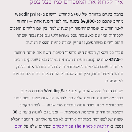
איך לקרוא את המספרים כמו בעל עסק
ברמת ביניים מדווחת של $400 לחודש, רישום ב-WeddingWire
מחייב אתכם לכ-
$4,800 בשנה
עוד לפני הזמנה אחת — והחוזה
ל-12 חודשים אומר שההימור רץ שנה שלמה, בין אם הלידים הופכים
ללקוחות ובין אם לא. עבור עסק מטרופוליני עם נפח גבוה שסוגר
היטב לידים משותפים, זו עדיין יכולה להיות הוצאה הגיונית.
עבור כל השאר, הבעיה היא פרופיל הסיכון. השוו את אותה הוצאה
ל-
€17.5 לחודש
קבוע: העלות השנתית נמוכה ממה שספקים רבים
מדווחים שהם משלמים לפלטפורמות הגדולות בחודש אחד בלבד,
חודש הניסיון חינם, ואין חוזה שמחזיק את המקום פתוח אם הפניות
לא מגיעות.
יש גם הבדל במה שאתם קונים. WeddingWire מוכרת מיקום
בספרייה שזוגות נכנסים אליה כדי לחפש. הרישום שלנו יושב בתוך
פלטפורמת תכנון שבה זוגות עובדים מדי שבוע — לצד התקציב,
רשימת האורחים ורשימת המשימות — ומגיע גם לזוגות ביעד ב-38
שפות שפלטפורמה ממוקדת-ארה״ב לא מגיעה אליהם. ההסבר המלא
נמצא ב-
חלופות ל-The Knot עבור ספקים
ובפירוט שלנו על
האם