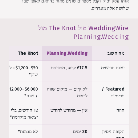
אותו עסק יכול לקבל מספרים שונים מאוד בהתאם לאופן שבו
שלושת אלה מוגדרים.
WeddingWire מול The Knot מול
Planning.Wedding
מה חשוב
Planning.Wedding
The Knot
עלות חודשית
€17.5 קבוע, מפורסם
$50–$1,200+ לפי
שוק*
Featured /
לא קיים — מיקום שווה
$6,000–$12,000
פרימיום
לכולם
/ שנה*
חוזה
אין — מחודש לחודש
12 חודשים, בלי
יציאה מוקדמת*
תקופת ניסיון
30 ימים
לא מוצעת*