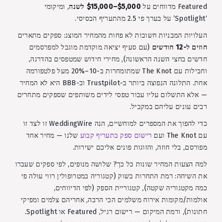
Featured מדווחים על
$5,000–$15,000 לשנה
, ומיקומי
‘Spotlight’ על בערך פי 2.5 מהתעריף הבסיסי.
העלויות המבניות חשובות לא פחות מהמחיר המוצג: ספקים מתארים
חוזים ל-12 חודשים
(עם סעיף יציאה מוקדמת מוגבל למפרסמים
חדשים בחצי השנה הראשונה), מחירי חידוש שמטפסים בהדרגה,
וחבילות עם The Knot שמתומחרות ב-10–20% מעל פלטפורמה
אחת. התלונה הנפוצה ביותר ב-Trustpilot וב-BBB היא לא המחיר
— אלא התשלום עליו עבור טפסי לידים משותפים שספקים מתחרים
רבים עונים עליהם במקביל.
כדי להפוך את המספרים למוחשיים, הנה WeddingWire זו לצד זו
עם The Knot ועם
רישום ספק בתעריף קבוע
שלנו — מחיר אחד
מפורסם, בלי חוזה, והזוגות פונים אליכם ישירות.
למה הצעות המחיר שונות כל כך? שלושה מנופים, לפי ספקים שעברו
את השיחה: רמת התחרות בשוק (קטגוריה במטרופולין רווי עולה פי
כמה מקטגוריה שקטה), קטגוריית הספק (לפי הדיווחים,
אולמות/מקומות אירוח משלמים הכי הרבה, אחריהם צלמים ומפיקי
חתונות), ורמת המיקום — רישום רגיל, Featured או Spotlight.