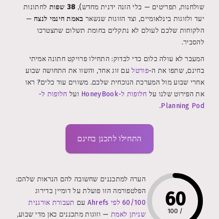
שולחנות, תפריטים — בלי הזנה ידנית מחדש),
38 שפות
לחתונות
יעד ולזוגות בינלאומיים, וצד הזוגות שנשאר
באמת חינמי לנצח
—
הלקוחות שלכם לעולם לא נתקלים בחומת תשלום שתצטרכו
להסביר.
המעבר לא עולה כלום כדי לבדוק: התחילו פרויקט חתונה אמיתי
בחינם, שתפו את ה-
פורטל
עם זוג אחד, והשוו את התחושה שבוע
אחרי שבוע מול המערכת הנוכחית שלכם. משווים עוד כלים? ראו
את הפירוט שלנו על
חלופות ל-HoneyBook
ועל
חלופות ל-
.
Planning Pod
התחילו לתכנן בחינם
הערה למתכננים שחשובה להם הנראות שלהם:
הפלטפורמה הזו פועלת על דומיין בדירוג
60
60/100 לפי Ahrefs
עם
תעבורת אורגנית
100
/
שניתן לאמת
— וזוגות מתכננים כאן מדי שבוע,