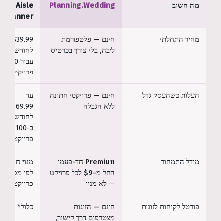
מה חשוב
Planning.Wedding
Aisle
Planner
מחיר התחלתי
חינם — פלטפורמת
$39.99
ליבה, בלי צורך בכרטיס
לחודש
עבור 10
פרויקטים*
העלות כשהעסק גדל
חינם — פרויקטי חתונה
עד
ללא הגבלה
$169.99
לחודש
ב-100
פרויקטים*
מודל התמחור
Premium חד-פעמי
מנוי חודשי
החל מ-$9 לכל פרויקט
לפי מספר
— לא מנוי
פרויקטים*
פורטל לקוחות לזוגות
חינם — הזוגות
כלול*
מצטרפים דרך קישור,