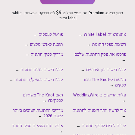
$9
תכנון בחינם. Premium חד-פעמי החל מ-
לכל פרויקט. אפשרות white-
label זמינה.
אינטגרציית White‑label
→
פורטל לעסקים
→
רשימת ספקי חתונות
→
תוכנה לאנשי מקצוע
→
פרסמו את עסק החתונות שלכם
מדריך ספקי חתונות
→
→
קבלו רישום כגן אירועים
→
קבלו רישום כצלם חתונות
→
חלופות ל-The Knot עבור
קבלו רישום כמפיק/ת חתונות
→
ספקים
→
עלות הרישום ב-WeddingWire
האם The Knot משתלם
→
לספקים?
→
איך להשיג יותר הזמנות לחתונות
מדריכי החתונות הטובים ביותר
→
לשנת 2026
→
יצירת לידים לספקי חתונות
→
איפה זוגות מוצאים ספקי חתונה
→