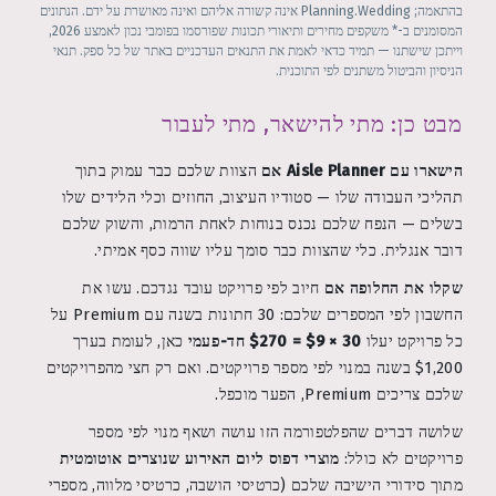
בהתאמה; Planning.Wedding אינה קשורה אליהם ואינה מאושרת על ידם. הנתונים
המסומנים ב-* משקפים מחירים ותיאורי תכונות שפורסמו בפומבי נכון לאמצע 2026,
וייתכן שישתנו — תמיד כדאי לאמת את התנאים העדכניים באתר של כל ספק. תנאי
הניסיון והביטול משתנים לפי התוכנית.
מבט כן: מתי להישאר, מתי לעבור
הישארו עם Aisle Planner אם
הצוות שלכם כבר עמוק בתוך
תהליכי העבודה שלו — סטודיו העיצוב, החוזים וכלי הלידים שלו
בשלים — הנפח שלכם נכנס בנוחות לאחת הרמות, והשוק שלכם
דובר אנגלית. כלי שהצוות כבר סומך עליו שווה כסף אמיתי.
שקלו את החלופה אם
חיוב לפי פרויקט עובד נגדכם. עשו את
החשבון לפי המספרים שלכם: 30 חתונות בשנה עם Premium על
כל פרויקט יעלו
30 × $9 = $270 חד-פעמי
כאן, לעומת בערך
$1,200 בשנה במנוי לפי מספר פרויקטים. ואם רק חצי מהפרויקטים
שלכם צריכים Premium, הפער מוכפל.
שלושה דברים שהפלטפורמה הזו עושה ושאף מנוי לפי מספר
פרויקטים לא כולל:
מוצרי דפוס ליום האירוע שנוצרים אוטומטית
מתוך סידורי הישיבה שלכם (כרטיסי הושבה, כרטיסי מלווה, מספרי