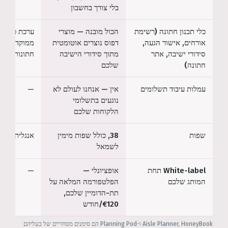
בלי צורך בחשבון
כלי תכנון חתונה (רשימת
הכול מובנה — מוצרי
ערכת כלים
אורחים, אישור הגעה,
דפוס נוצרים אוטומטית
ממוקדת
סידורי ישיבה, אתר
מתוך סידורי הישיבה
חתונות*
חתונה)
שלכם
עמלות עיבוד תשלומים
אין — אנחנו לעולם לא
—
נוגעים בתשלומי
הלקוחות שלכם
שפות
38, כולל שפות מימין
אנגלית*
לשמאל
White-label תחת
אופציונלי —
—
המותג שלכם
הפלטפורמה המלאה על
תת-הדומיין שלכם,
€120/חודש
Aisle Planner, HoneyBook ו-Planning Pod הם סימנים מסחריים של בעליהם