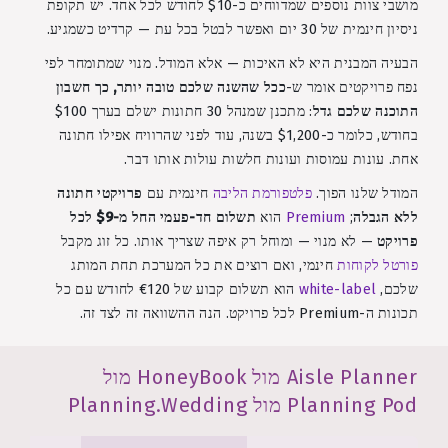
מושבי צוות נוספים שמדווחים כ-$10 לחודש לכל אחד. יש תקופת
ניסיון חינמית של 30 יום ואפשר לבטל בכל עת — קרדיט כשמגיע.
הבעיה המבנית היא לא האיכות — אלא המודל. מנוי שמתומחר לפי
נפח פרויקטים אומר ש-
ככל שהשנה שלכם טובה יותר, כך חשבון
התוכנה שלכם גדל
: מתכנן שמנהל 30 חתונות ישלם בערך $100
בחודש, כלומר כ-$1,200 בשנה, עוד לפני שהרוויח אפילו חתונה
אחת. עונות עמוסות ועונות חלשות עולות אותו דבר.
המודל שלנו הפוך.
פלטפורמת הליבה
חינמית עם
פרויקטי חתונה
ללא הגבלה
;
Premium
הוא
תשלום חד-פעמי החל מ-$9 לכל
פרויקט
— לא מנוי — ומוחל רק איפה שצריך אותו. כל זוג מקבל
פורטל לקוחות
חינמי, ואם רוצים את כל המערכת תחת המותג
שלכם,
white-label
הוא תשלום קבוע של €120 לחודש עם כל
תכונות ה-Premium לכל פרויקט. הנה ההשוואה זה לצד זה.
Aisle Planner מול HoneyBook מול
Planning Pod מול Planning.Wedding