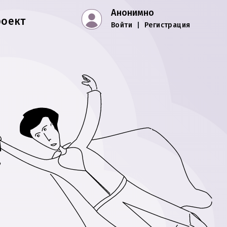
Анонимно
роект
Войти
|
Регистрация