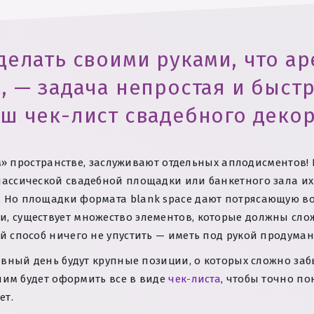
делать своими руками, что ар
, — задача непростая и быст
ш чек-лист свадебного декор
том» пространстве, заслуживают отдельных аплодисментов
ассической свадебной площадки или банкетного зала их
 Но площадки формата blank space дают потрясающую во
, существует множество элементов, которые должны сло
ий способ ничего не упустить — иметь под рукой продум
авный день будут крупные позиции, о которых сложно заб
шним будет оформить все в виде
чек-листа
, чтобы точно п
ет.