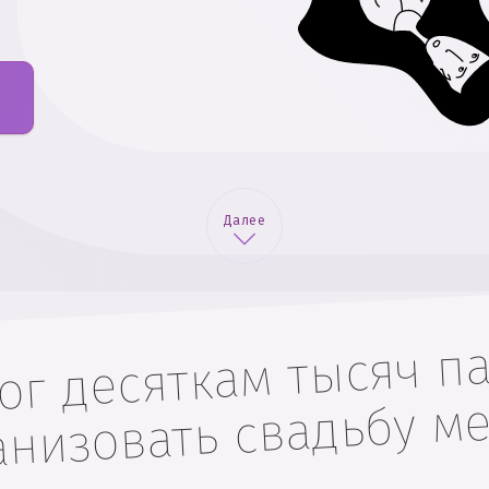
Далее
г десяткам тысяч па
анизовать свадьбу ме