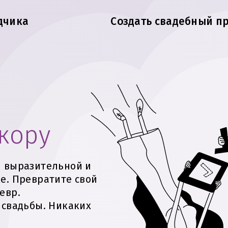
дчика
Создать свадебный п
екору
и выразительной и
е. Превратите свой
евр.
 свадьбы. Никаких