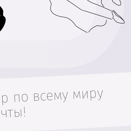
р по всему миру
чты!