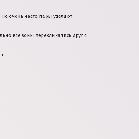
? Но очень часто пары уделяют
ально все зоны перекликались друг с
т: