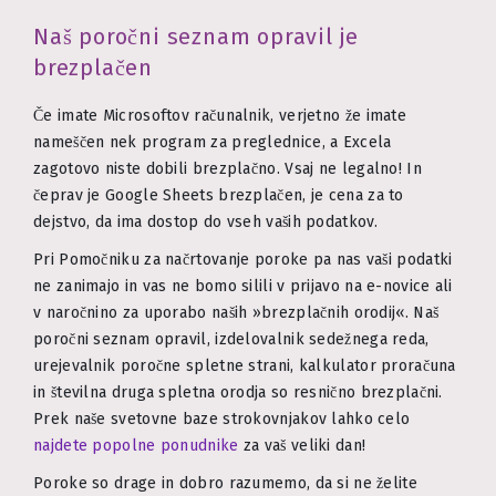
Naš poročni seznam opravil je
brezplačen
Če imate Microsoftov računalnik, verjetno že imate
nameščen nek program za preglednice, a Excela
zagotovo niste dobili brezplačno. Vsaj ne legalno! In
čeprav je Google Sheets brezplačen, je cena za to
dejstvo, da ima dostop do vseh vaših podatkov.
Pri Pomočniku za načrtovanje poroke pa nas vaši podatki
ne zanimajo in vas ne bomo silili v prijavo na e-novice ali
v naročnino za uporabo naših »brezplačnih orodij«. Naš
poročni seznam opravil, izdelovalnik sedežnega reda,
urejevalnik poročne spletne strani, kalkulator proračuna
in številna druga spletna orodja so resnično brezplačni.
Prek naše svetovne baze strokovnjakov lahko celo
najdete popolne ponudnike
za vaš veliki dan!
Poroke so drage in dobro razumemo, da si ne želite