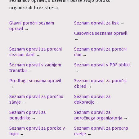
seznamov opravil, s katerimi boste svojo poroko
organizirali brez stresa.
Glavni poročni seznam
Seznam opravil za tisk
→
opravil
→
Časovnica seznama opravil
→
Seznam opravil za poročni
Seznam opravil za poročni
seznam daril
→
dan
→
Seznam opravil v zadnjem
Seznam opravil v PDF obliki
trenutku
→
→
Predloga seznama opravil
Seznam opravil za poročni
→
obred
→
Seznam opravil za poročno
Seznam opravil za
slavje
→
dekoracijo
→
Seznam opravil za
Seznam opravil za
ponudnike
→
poročnega organizatorja
→
Seznam opravil za poroko v
Seznam opravil za poročno
tujini
→
cvetje
→