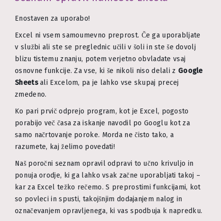
Enostaven za uporabo!
Excel ni vsem samoumevno preprost. Če ga uporabljate
v službi ali ste se preglednic učili v šoli in ste še dovolj
blizu tistemu znanju, potem verjetno obvladate vsaj
osnovne funkcije. Za vse, ki še nikoli niso delali z
Google
Sheets
ali Excelom, pa je lahko vse skupaj precej
zmedeno.
Ko pari prvič odprejo program, kot je Excel, pogosto
porabijo več časa za iskanje navodil po Googlu kot za
samo načrtovanje poroke. Morda ne čisto tako, a
razumete, kaj želimo povedati!
Naš poročni seznam opravil odpravi to učno krivuljo in
ponuja orodje, ki ga lahko vsak začne uporabljati takoj –
kar za Excel težko rečemo. S preprostimi funkcijami, kot
so povleci in spusti, takojšnjim dodajanjem nalog in
označevanjem opravljenega, ki vas spodbuja k napredku.