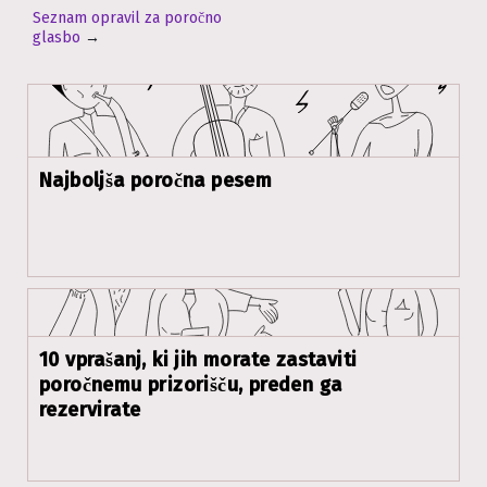
Seznam opravil za poročno
glasbo
→
Najboljša poročna pesem
10 vprašanj, ki jih morate zastaviti
poročnemu prizorišču, preden ga
rezervirate