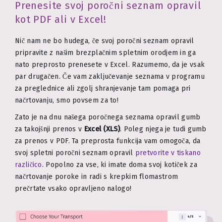
Prenesite svoj poročni seznam opravil
kot PDF ali v Excel!
Nič nam ne bo hudega, če svoj poročni seznam opravil
pripravite z našim brezplačnim spletnim orodjem in ga
nato preprosto prenesete v Excel. Razumemo, da je vsak
par drugačen. Če vam zaključevanje seznama v programu
za preglednice ali zgolj shranjevanje tam pomaga pri
načrtovanju, smo povsem za to!
Zato je na dnu našega poročnega seznama opravil gumb
za takojšnji prenos v
Excel (XLS)
. Poleg njega je tudi gumb
za prenos v PDF. Ta preprosta funkcija vam omogoča, da
svoj spletni poročni seznam opravil
pretvorite v tiskano
različico
. Popolno za vse, ki imate doma svoj kotiček za
načrtovanje poroke in radi s krepkim flomastrom
prečrtate vsako opravljeno nalogo!