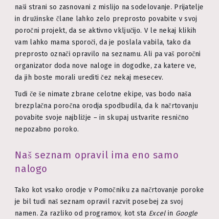
naši strani so zasnovani z mislijo na sodelovanje. Prijatelje
in družinske člane lahko zelo preprosto povabite v svoj
poročni projekt, da se aktivno vključijo. V le nekaj klikih
vam lahko mama sporoči, da je poslala vabila, tako da
preprosto označi opravilo na seznamu. Ali pa vaš poročni
organizator doda nove naloge in dogodke, za katere ve,
da jih boste morali urediti čez nekaj mesecev.
Tudi če še nimate zbrane celotne ekipe, vas bodo naša
brezplačna poročna orodja spodbudila, da k načrtovanju
povabite svoje najbližje – in skupaj ustvarite resnično
nepozabno poroko.
Naš seznam opravil ima eno samo
nalogo
Tako kot vsako orodje v Pomočniku za načrtovanje poroke
je bil tudi naš seznam opravil razvit posebej za svoj
namen. Za razliko od programov, kot sta
Excel
in
Google