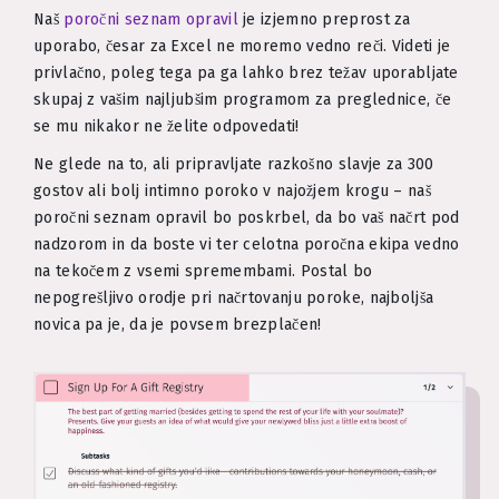
Naš
poročni seznam opravil
je izjemno preprost za
uporabo, česar za Excel ne moremo vedno reči. Videti je
privlačno, poleg tega pa ga lahko brez težav uporabljate
skupaj z vašim najljubšim programom za preglednice, če
se mu nikakor ne želite odpovedati!
Ne glede na to, ali pripravljate razkošno slavje za 300
gostov ali bolj intimno poroko v najožjem krogu – naš
poročni seznam opravil bo poskrbel, da bo vaš načrt pod
nadzorom in da boste vi ter celotna poročna ekipa vedno
na tekočem z vsemi spremembami. Postal bo
nepogrešljivo orodje pri načrtovanju poroke, najboljša
novica pa je, da je povsem brezplačen!